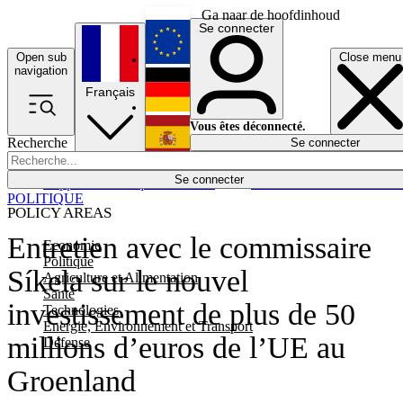
Ga naar de hoofdinhoud
Se connecter
Open sub
Close menu
English
navigation
Français
Deutsch
Vous êtes déconnecté.
Recherche
Se connecter
Español
Lumières éteintes
Se connecter
Rapporteur
Politique
Économie
Newsletters
Evénements
Em
POLITIQUE
POLICY AREAS
Entretien avec le commissaire
Economie
Politique
Síkela sur le nouvel
Agriculture et Alimentation
Santé
investissement de plus de 50
Technologies
Energie, Environnement et Transport
millions d’euros de l’UE au
Défense
Groenland