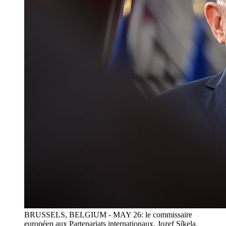
BRUSSELS, BELGIUM - MAY 26: le commissaire
européen aux Partenariats internationaux, Jozef Síkela.