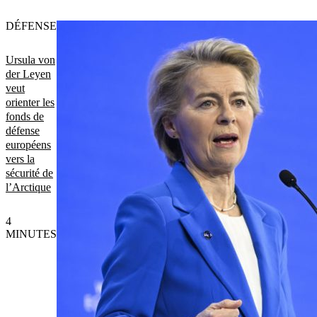
DÉFENSE
Ursula von
der Leyen
veut
orienter les
fonds de
défense
européens
vers la
sécurité de
l’Arctique
4
MINUTES