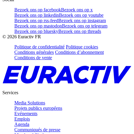
Bezoek ons op facebook
Bezoek ons op x
Bezoek ons op linkedin
Bezoek ons op youtube
Bezoek ons op rss-feed
Bezoek ons op instagram
Bezoek ons op mastodon
Bezoek ons op telegram
Bezoek ons op bluesky
Bezoek ons op threads
©
2026
Euractiv FR
Politique de confidentialité
Politique cookies
Conditions générales
Conditions d’abonnement
Conditions de vente
Services
Media Solutions
Projets publics européens
Evénements
Emplois
Agenda
Communiqués de presse