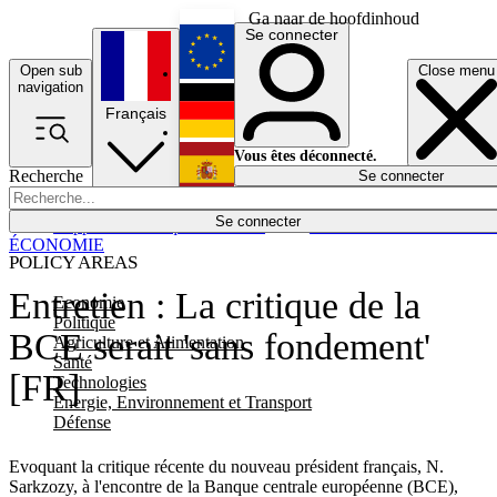
Ga naar de hoofdinhoud
Se connecter
Open sub
Close menu
English
navigation
Français
Deutsch
Vous êtes déconnecté.
Recherche
Se connecter
Español
Lumières éteintes
Se connecter
Rapporteur
Politique
Économie
Newsletters
Evénements
Em
ÉCONOMIE
POLICY AREAS
Entretien : La critique de la
Economie
Politique
BCE serait 'sans fondement'
Agriculture et Alimentation
Santé
[FR]
Technologies
Energie, Environnement et Transport
Défense
Evoquant la critique récente du nouveau président français, N.
Sarkzozy, à l'encontre de la Banque centrale européenne (BCE),