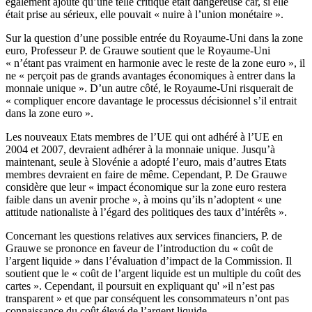
également ajouté qu’une telle critique était dangereuse car, si elle
était prise au sérieux, elle pouvait « nuire à l’union monétaire ».
Sur la question d’une possible entrée du Royaume-Uni dans la zone
euro, Professeur P. de Grauwe soutient que le Royaume-Uni
« n’étant pas vraiment en harmonie avec le reste de la zone euro », il
ne « perçoit pas de grands avantages économiques à entrer dans la
monnaie unique ». D’un autre côté, le Royaume-Uni risquerait de
« compliquer encore davantage le processus décisionnel s’il entrait
dans la zone euro ».
Les nouveaux Etats membres de l’UE qui ont adhéré à l’UE en
2004 et 2007, devraient adhérer à la monnaie unique. Jusqu’à
maintenant, seule à Slovénie a adopté l’euro, mais d’autres Etats
membres devraient en faire de même. Cependant, P. De Grauwe
considère que leur « impact économique sur la zone euro restera
faible dans un avenir proche », à moins qu’ils n’adoptent « une
attitude nationaliste à l’égard des politiques des taux d’intérêts ».
Concernant les questions relatives aux services financiers, P. de
Grauwe se prononce en faveur de l’introduction du « coût de
l’argent liquide » dans l’évaluation d’impact de la Commission. Il
soutient que le « coût de l’argent liquide est un multiple du coût des
cartes ». Cependant, il poursuit en expliquant qu' »il n’est pas
transparent » et que par conséquent les consommateurs n’ont pas
connaissance du coût élevé de l’argent liquide.