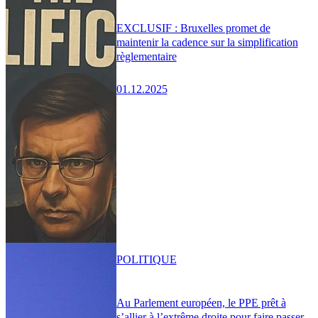
EXCLUSIF : Bruxelles promet de
maintenir la cadence sur la simplification
règlementaire
01.12.2025
POLITIQUE
Au Parlement européen, le PPE prêt à
s’allier à l’extrême droite pour faire passer