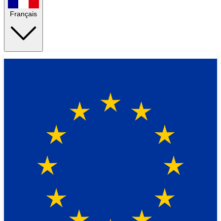
Français