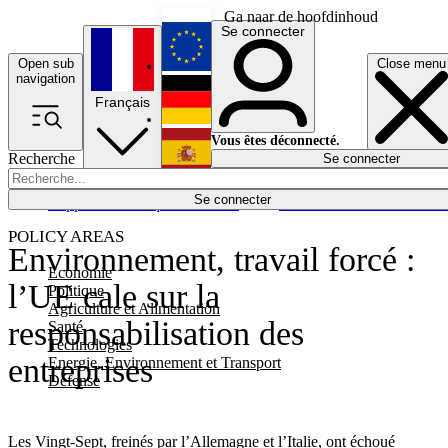
Ga naar de hoofdinhoud
Se connecter
Open sub
Close menu
English
navigation
Français
Deutsch
Vous êtes déconnecté.
Recherche
Se connecter
Español
Lumières éteintes
Se connecter
Rapporteur
Politique
Économie
Newsletters
Evénements
Em
POLICY AREAS
Environnement, travail forcé :
Economie
l’UE cale sur la
Politique
Agriculture et Alimentation
responsabilisation des
Santé
Technologies
entreprises
Energie, Environnement et Transport
Défense
Les Vingt-Sept, freinés par l’Allemagne et l’Italie, ont échoué