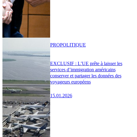
PRO
POLITIQUE
EXCLUSIF : L’UE prête à laisser les
services d’immigration américains
conserver et partager les données des
voyageurs européens
15.01.2026