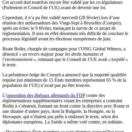
Cet accord doit toutefois encore être validé par les co-législateurs
(Parlement et Conseil de l’UE) avant de devenir une loi.
Cependant, il n’a pu être validé mercredi (28 février) lors d’une
réunion des ambassadeurs des Vingt-Sept à Bruxelles (Coreper),
après un échec le 9 février, menaçant la survie de ce projet de
règlementation. Il sera en effet désormais très difficile de conclure le
processus législatif avant les élections européennes de juin.
Beate Beller, chargée de campagne pour l’ONG Global Witness, a
dénoncé
« un revers majeur pour les droits humains et
l’environnement »
, estimant que le Conseil de l’UE avait
« torpillé »
le texte.
La présidence belge du Conseil a annoncé que la majorité qualifiée
requise (un minimum de 15 États membres représentant 65 % de la
population de l’UE) n’avait pas pu être trouvée.
L’
opposition des libéraux allemands du FDP
contre des
règlementations supplémentaires visant les entreprises a contraint
Berlin à s’abstenir, formant un front contre la directive avec Rome et
une dizaine d’autres pays, dont la Bulgarie, la Hongrie, ou la
Slovaquie, qui n’étaient pas prêts à endosser le texte, selon des
diplomates européens. La Suède a même voté contre, en solitaire.
« De nombreux États membres se sont abstenus aujourd’hui pour