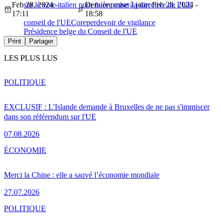
Feb 28, 2024 -
sur le vote italien pour faire passer la directive de l’UE
Dernière mise à jour: Feb 28, 2024 -
17:11
18:58
conseil de l'UE
Coreper
devoir de vigilance
Présidence belge du Conseil de l'UE
Print
Partager
LES PLUS LUS
POLITIQUE
EXCLUSIF : L'Islande demande à Bruxelles de ne pas s'immiscer
dans son référendum sur l'UE
07.08.2026
ÉCONOMIE
Merci la Chine : elle a sauvé l’économie mondiale
27.07.2026
POLITIQUE