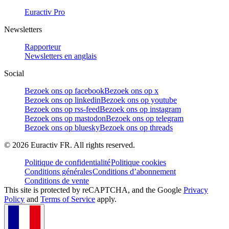
Euractiv Pro
Newsletters
Rapporteur
Newsletters en anglais
Social
Bezoek ons op facebook
Bezoek ons op x
Bezoek ons op linkedin
Bezoek ons op youtube
Bezoek ons op rss-feed
Bezoek ons op instagram
Bezoek ons op mastodon
Bezoek ons op telegram
Bezoek ons op bluesky
Bezoek ons op threads
©
2026
Euractiv FR. All rights reserved.
Politique de confidentialité
Politique cookies
Conditions générales
Conditions d’abonnement
Conditions de vente
This site is protected by reCAPTCHA, and the Google
Privacy
Policy
and
Terms of Service
apply.