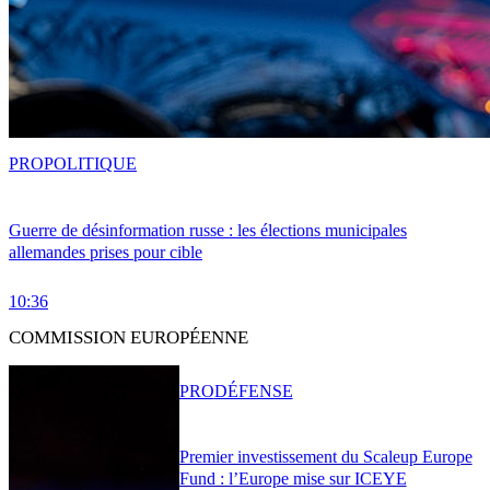
PRO
POLITIQUE
Guerre de désinformation russe : les élections municipales
allemandes prises pour cible
10:36
COMMISSION EUROPÉENNE
PRO
DÉFENSE
Premier investissement du Scaleup Europe
Fund : l’Europe mise sur ICEYE