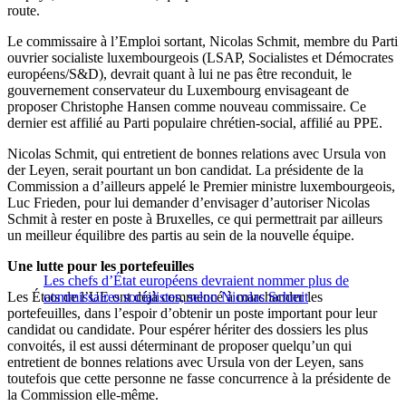
route.
Le commissaire à l’Emploi sortant, Nicolas Schmit, membre du Parti
ouvrier socialiste luxembourgeois (LSAP, Socialistes et Démocrates
européens/S&D), devrait quant à lui ne pas être reconduit, le
gouvernement conservateur du Luxembourg envisageant de
proposer Christophe Hansen comme nouveau commissaire.
Ce
dernier est affilié au
Parti populaire chrétien-social, affilié au PPE.
Nicolas Schmit, qui entretient de bonnes relations avec Ursula von
der Leyen, serait pourtant un bon candidat. La présidente de la
Commission a d’ailleurs appelé le Premier ministre luxembourgeois,
Luc Frieden, pour lui demander d’envisager d’autoriser Nicolas
Schmit à rester en poste à Bruxelles, ce qui permettrait par ailleurs
un meilleur équilibre des partis au sein de la nouvelle équipe.
Une lutte pour les portefeuilles
Les chefs d’État européens devraient nommer plus de
Les États de l’UE ont déjà commencé à marchander les
commissaires socialistes, selon Nicolas Schmit
portefeuilles, dans l’espoir d’obtenir un poste important pour leur
candidat ou candidate. Pour espérer hériter des dossiers les plus
convoités, il est aussi déterminant de proposer quelqu’un qui
entretient de bonnes relations avec Ursula von der Leyen, sans
toutefois que cette personne ne fasse concurrence à la présidente de
la Commission elle-même.