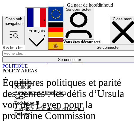
Ga naar de hoofdinhoud
Se connecter
Open sub
Close menu
English
navigation
Français
Deutsch
Vous êtes déconnecté.
Recherche
Se connecter
Español
Lumières éteintes
Se connecter
Rapporteur
Politique
Économie
Newsletters
Evénements
Em
POLITIQUE
POLICY AREAS
Équilibres politiques et parité
Economie
Politique
des genres : les défis d’Ursula
Agriculture et Alimentation
Santé
von der Leyen pour la
Technologies
Energie, Environnement et Transport
prochaine Commission
Défense