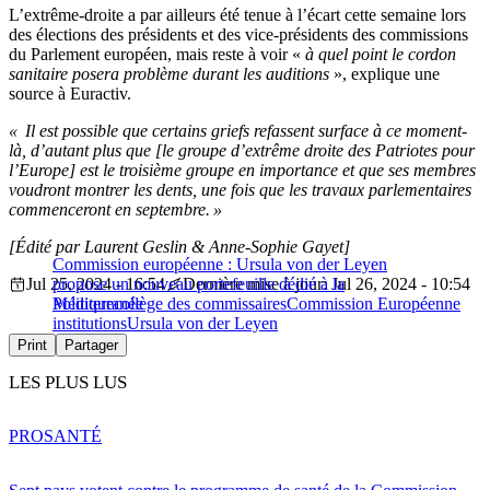
L’extrême-droite a par ailleurs été tenue à l’écart cette semaine lors
des élections des présidents et des vice-présidents des commissions
du Parlement européen, mais reste à voir «
à quel point le cordon
sanitaire posera problème durant les auditions
», explique une
source à Euractiv.
« Il est possible que certains griefs refassent surface à ce moment-
là, d’autant plus que [le groupe d’extrême droite des Patriotes pour
l’Europe] est le troisième groupe en importance et que ses membres
voudront montrer les dents, une fois que les travaux parlementaires
commenceront en septembre. »
[Édité par Laurent Geslin & Anne-Sophie Gayet]
Commission européenne : Ursula von der Leyen
Jul 25, 2024 - 16:54
propose un nouveau portefeuille dédié à la
Dernière mise à jour: Jul 26, 2024 - 10:54
Méditerranée
Politique
collège des commissaires
Commission Européenne
institutions
Ursula von der Leyen
Print
Partager
LES PLUS LUS
PRO
SANTÉ