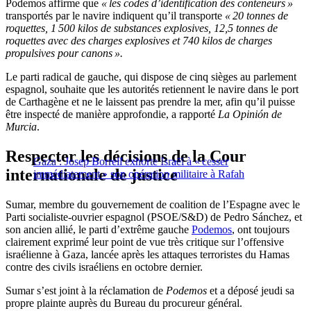
Podemos affirme que
« les codes d’identification des conteneurs »
transportés par le navire indiquent qu’il transporte
« 20 tonnes de
roquettes, 1 500 kilos de substances explosives, 12,5 tonnes de
roquettes avec des charges explosives et 740 kilos de charges
propulsives pour canons ».
Le parti radical de gauche, qui dispose de cinq sièges au parlement
espagnol, souhaite que les autorités retiennent le navire dans le port
de Carthagène et ne le laissent pas prendre la mer, afin qu’il puisse
être inspecté de manière approfondie, a rapporté
La Opinión de
Murcia
.
Respecter les décisions de la Cour
Gaza : Josep Borrell exhorte Israël à « cesser
internationale de justice
immédiatement » son opération militaire à Rafah
Sumar, membre du gouvernement de coalition de l’Espagne avec le
Parti socialiste-ouvrier espagnol (PSOE/S&D) de Pedro Sánchez, et
son ancien allié, le parti d’extrême gauche
Podemos
, ont toujours
clairement exprimé leur point de vue très critique sur l’offensive
israélienne à Gaza, lancée après les attaques terroristes du Hamas
contre des civils israéliens en octobre dernier.
Sumar s’est joint à la réclamation de
Podemos
et a déposé jeudi sa
propre plainte auprès du Bureau du procureur général.