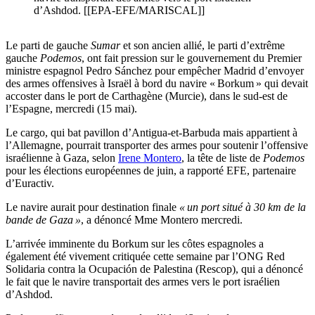
d’Ashdod. [[EPA-EFE/MARISCAL]]
Le parti de gauche
Sumar
et son ancien allié, le parti d’extrême
gauche
Podemos
, ont fait pression sur le gouvernement du Premier
ministre espagnol Pedro Sánchez pour empêcher Madrid d’envoyer
des armes offensives à Israël à bord du navire « Borkum » qui devait
accoster dans le port de Carthagène (Murcie), dans le sud-est de
l’Espagne, mercredi (15 mai).
Le cargo, qui bat pavillon d’Antigua-et-Barbuda mais appartient à
l’Allemagne, pourrait transporter des armes pour soutenir l’offensive
israélienne à Gaza, selon
Irene Montero
, la tête de liste de
Podemos
pour les élections européennes de juin, a rapporté EFE, partenaire
d’Euractiv.
Le navire aurait pour destination finale
« un port situé à 30 km de la
bande de Gaza »
, a dénoncé Mme Montero mercredi.
L’arrivée imminente du Borkum sur les côtes espagnoles a
également été vivement critiquée cette semaine par l’ONG Red
Solidaria contra la Ocupación de Palestina (Rescop), qui a dénoncé
le fait que le navire transportait des armes vers le port israélien
d’Ashdod.