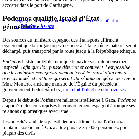
accoster dans le port de Carthagène.
Podemos qualifie Israël d’État
Espagne : la dirigeante de Podemos accuse Israël d’un
génocidaire
« génocide » à Gaza
Des sources du ministère espagnol des Transports affirment
également que la cargaison est destinée à l’Italie, où le matériel serait
déchargé, puis transporté par la route jusqu’à la République tchèque.
Podemos
insiste toutefois pour que le navire soit minutieusement
inspecté
« afin que l’on puisse déterminer comment il est possible
que les autorités espagnoles aient autorisé le transit d’un navire
avec du matériel militaire qui serait utilisé dans un génocide »
, selon
Mme Montero, ancienne ministre de l’Égalité du précédent
gouvernement Pedro Sánchez,
qui a fait l’objet de controverses
.
Depuis le début de l’offensive militaire israélienne à Gaza,
Podemos
a appelé à plusieurs reprises le gouvernement espagnol à rompre ses
relations diplomatiques avec Israël.
Les autorités sanitaires palestiniennes affirment que l’offensive
militaire israélienne à Gaza a tué plus de 35 000 personnes, pour la
plupart des civils.