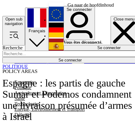
Ga naar de hoofdinhoud
Se connecter
Open sub
Close menu
English
navigation
Français
Deutsch
Vous êtes déconnecté.
Recherche
Se connecter
Español
Lumières éteintes
Se connecter
Rapporteur
Politique
Économie
Newsletters
Evénements
Em
POLITIQUE
POLICY AREAS
Espagne : les partis de gauche
Economie
Politique
Sumar et Podemos condamnent
Agriculture et Alimentation
Santé
une livraison présumée d’armes
Technologies
Energie, Environnement et Transport
à Israël
Défense