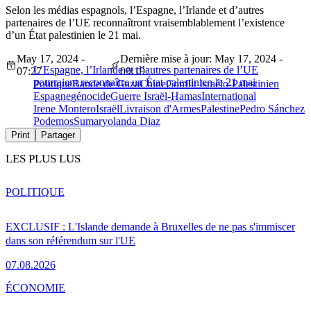
Selon les médias espagnols, l’Espagne, l’Irlande et d’autres
partenaires de l’UE reconnaîtront vraisemblablement l’existence
d’un État palestinien le 21 mai.
May 17, 2024 -
Dernière mise à jour: May 17, 2024 -
L’Espagne, l’Irlande et d’autres partenaires de l’UE
07:27
09:19
pourraient reconnaître un État palestinien le 21 mai
Politique
Bande de Gaza
Chine
Conflit Israélo-Palestinien
Espagne
génocide
Guerre Israël-Hamas
International
Irene Montero
Israël
Livraison d'Armes
Palestine
Pedro Sánchez
Podemos
Sumar
yolanda Diaz
Print
Partager
LES PLUS LUS
POLITIQUE
EXCLUSIF : L'Islande demande à Bruxelles de ne pas s'immiscer
dans son référendum sur l'UE
07.08.2026
ÉCONOMIE