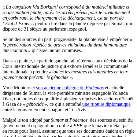
« La cargaison [du Borkum] correspond à du matériel militaire et
sa destination finale, après les arrêts prévus pour le ravitaillement
en carburant, le chargement et le déchargement, est un port de
l’État d’Israël »
, peut-on lire dans la plainte déposée par Sumar, qui
dispose de 31 sièges au parlement espagnol.
Selon des sources du parti progressiste, la plainte vise à empêcher
«
la perpétration répétée de graves violations du droit humanitaire
international »
qu’Israël aurait commises.
Dans sa plainte, le parti de gauche fait référence aux décisions de la
Cour internationale de justice qui exhorte Israël et la communauté
internationale à prendre
« toutes les mesures raisonnables en leur
pouvoir pour prévenir le génocide ».
Mme Montero et
son ancienne collègue de
Podemos
et actuelle
dirigeante de Sumar, la vice-première ministre espagnole Yolanda
Díaz, ont toutes deux qualifié à plusieurs reprises les actions d’Israël
à Gaza de
« génocide »
, ce qui a entraîné
une rupture diplomatique
entre le gouvernement espagnol et Tel-Aviv.
Malgré le ton adopté par
Sumar
et
Podemos
, des sources au sein du
gouvernement espagnol ont confié à
EFE
que le navire n’était pas
en route pour Israël, assurant que tous ses documents étaient en règle
et qu’il avait été autorisé par les autorités portuaires espagnoles à