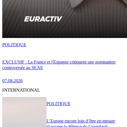
POLITIQUE
EXCLUSIF : La France et l'Espagne critiquent une nomination
controversée au SEAE
07.08.2026
INTERNATIONAL
POLITIQUE
L’Europe encore loin d’être en mesure
d’assurer la défense du Groenland