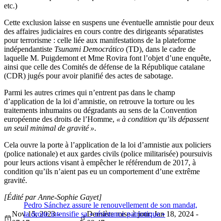
etc.)
Cette exclusion laisse en suspens une éventuelle amnistie pour deux
des affaires judiciaires en cours contre des dirigeants séparatistes
pour terrorisme : celle liée aux manifestations de la plateforme
indépendantiste
Tsunami Democrático
(TD), dans le cadre de
laquelle M. Puigdemont et Mme Rovira font l’objet d’une enquête,
ainsi que celle des Comités de défense de la République catalane
(CDR) jugés pour avoir planifié des actes de sabotage.
Parmi les autres crimes qui n’entrent pas dans le champ
d’application de la loi d’amnistie, on retrouve la torture ou les
traitements inhumains ou dégradants au sens de la Convention
européenne des droits de l’Homme,
« à condition qu’ils dépassent
un seuil minimal de gravité »
.
Cela ouvre la porte à l’application de la loi d’amnistie aux policiers
(police nationale) et aux gardes civils (police militarisée) poursuivis
pour leurs actions visant à empêcher le référendum de 2017, à
condition qu’ils n’aient pas eu un comportement d’une extrême
gravité.
[Édité par Anne-Sophie Gayet]
Pedro Sánchez assure le renouvellement de son mandat,
Nov 15, 2023 -
la droite intensifie sa « résistance patriotique »
Dernière mise à jour: Jan 18, 2024 -