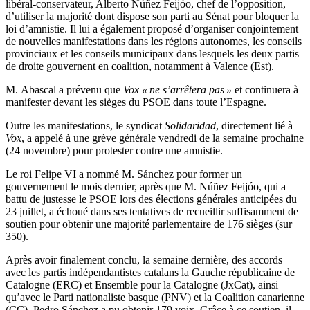
libéral-conservateur, Alberto Núñez Feijóo, chef de l’opposition,
d’utiliser la majorité dont dispose son parti au Sénat pour bloquer la
loi d’amnistie. Il lui a également proposé d’organiser conjointement
de nouvelles manifestations dans les régions autonomes, les conseils
provinciaux et les conseils municipaux dans lesquels les deux partis
de droite gouvernent en coalition, notamment à Valence (Est).
M. Abascal a prévenu que
Vox « ne s’arrêtera pas »
et continuera à
manifester devant les sièges du PSOE dans toute l’Espagne.
Outre les manifestations, le syndicat
Solidaridad
, directement lié à
Vox
, a appelé à une grève générale vendredi de la semaine prochaine
(24 novembre) pour protester contre une amnistie.
Le roi Felipe VI a nommé M. Sánchez pour former un
gouvernement le mois dernier, après que M. Núñez Feijóo, qui a
battu de justesse le PSOE lors des élections générales anticipées du
23 juillet, a échoué dans ses tentatives de recueillir suffisamment de
soutien pour obtenir une majorité parlementaire de 176 sièges (sur
350).
Après avoir finalement conclu, la semaine dernière, des accords
avec les partis indépendantistes catalans la Gauche républicaine de
Catalogne (ERC) et Ensemble pour la Catalogne (JxCat), ainsi
qu’avec le Parti nationaliste basque (PNV) et la Coalition canarienne
(CC), Pedro Sánchez a pu obtenir 179 voix. Grâce à ce soutien, il