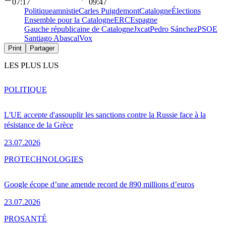
07:17
09:47
Politique
amnistie
Carles Puigdemont
Catalogne
Élections
Ensemble pour la Catalogne
ERC
Espagne
Gauche républicaine de Catalogne
Jxcat
Pedro Sánchez
PSOE
Santiago Abascal
Vox
Print
Partager
LES PLUS LUS
POLITIQUE
L'UE accepte d'assouplir les sanctions contre la Russie face à la
résistance de la Grèce
23.07.2026
PRO
TECHNOLOGIES
Google écope d’une amende record de 890 millions d’euros
23.07.2026
PRO
SANTÉ