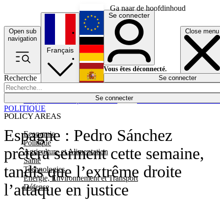
Ga naar de hoofdinhoud
Se connecter
Open sub
Close menu
English
navigation
Français
Deutsch
Vous êtes déconnecté.
Recherche
Se connecter
Español
Lumières éteintes
Se connecter
Rapporteur
Politique
Économie
Newsletters
Evénements
Em
POLITIQUE
POLICY AREAS
Espagne : Pedro Sánchez
Economie
Politique
prêtera serment cette semaine,
Agriculture et Alimentation
Santé
tandis que l’extrême droite
Technologies
Energie, Environnement et Transport
l’attaque en justice
Défense