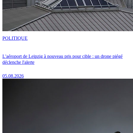
POLITIQUE
L'aéroport de Leipzig à nouveau pris pour cible : un drone piégé
déclenche l'alerte
05.08.2026