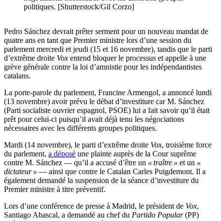
politiques. [Shutterstock/Gil Corzo]
Pedro Sánchez devrait prêter serment pour un nouveau mandat de
quatre ans en tant que Premier ministre lors d’une session du
parlement mercredi et jeudi (15 et 16 novembre), tandis que le parti
d’extrême droite
Vox
entend bloquer le processus et appelle à une
grève générale contre la loi d’amnistie pour les indépendantistes
catalans.
La porte-parole du parlement, Francine Armengol, a annoncé lundi
(13 novembre) avoir prévu le débat d’investiture car M. Sánchez
(Parti socialiste ouvrier espagnol, PSOE) lui a fait savoir qu’il était
prêt pour celui-ci puisqu’il avait déjà tenu les négociations
nécessaires avec les différents groupes politiques.
Mardi (14 novembre), le parti d’extrême droite
Vox
, troisième force
du parlement,
a déposé
une plainte auprès de la Cour suprême
contre M. Sánchez — qu’il a accusé d’être un
« traître »
et un
«
dictateur »
— ainsi que contre le Catalan Carles Puigdemont. Il a
également demandé la suspension de la séance d’investiture du
Premier ministre à titre préventif.
Lors d’une conférence de presse à Madrid, le président de
Vox
,
Santiago Abascal, a demandé au chef du
Partido Popular
(PP)