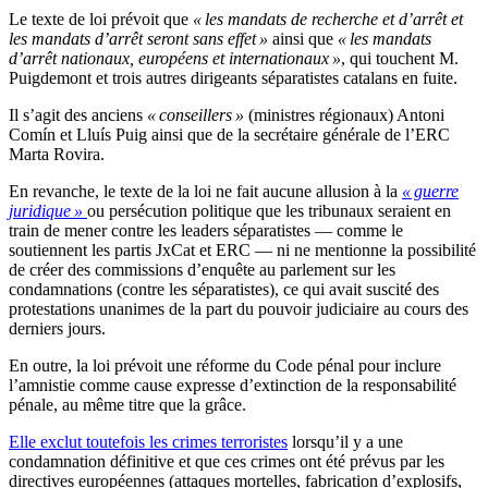
Le texte de loi prévoit que
« les mandats de recherche et d’arrêt et
les mandats d’arrêt seront sans effet »
ainsi que
« les mandats
d’arrêt nationaux, européens et internationaux »
, qui touchent M.
Puigdemont et trois autres dirigeants séparatistes catalans en fuite.
Il s’agit des anciens
« conseillers »
(ministres régionaux) Antoni
Comín et
Lluís Puig
ainsi que de la secrétaire générale de l’ERC
Marta Rovira.
En revanche, le texte de la loi ne fait aucune allusion à la
« guerre
juridique »
ou persécution politique que les tribunaux seraient en
train de mener contre les leaders séparatistes — comme le
soutiennent les partis JxCat et ERC — ni ne mentionne la possibilité
de créer des commissions d’enquête au parlement sur les
condamnations (contre les séparatistes), ce qui avait suscité des
protestations unanimes de la part du pouvoir judiciaire au cours des
derniers jours.
En outre, la loi prévoit une réforme du Code pénal pour inclure
l’amnistie comme cause expresse d’extinction de la responsabilité
pénale, au même titre que la grâce.
Elle exclut toutefois les crimes terroristes
lorsqu’il y a une
condamnation définitive et que ces crimes ont été prévus par les
directives européennes (attaques mortelles, fabrication d’explosifs,