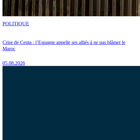
POLITIQUE
Crise de Ceuta : l’Espagne appelle ses alliés à ne pas blâmer le
Maroc
05.08.2026