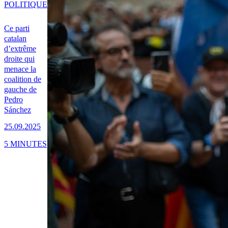
POLITIQUE
Ce parti
catalan
d’extrême
droite qui
menace la
coalition de
gauche de
Pedro
Sánchez
25.09.2025
5 MINUTES