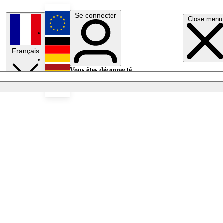
Se connecter
Close menu
English
Français
Deutsch
Vous êtes déconnecté.
Se connecter
Español
Lumières éteintes