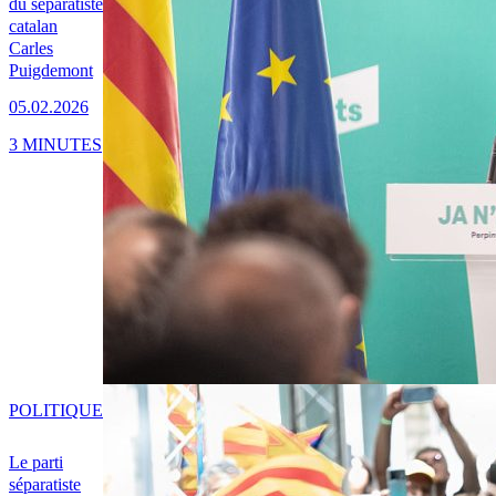
du séparatiste
catalan
Carles
Puigdemont
05.02.2026
3 MINUTES
POLITIQUE
Le parti
séparatiste