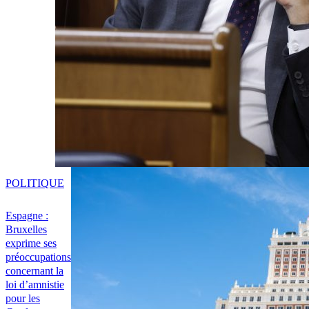
POLITIQUE
Espagne :
Bruxelles
exprime ses
préoccupations
concernant la
loi d’amnistie
pour les