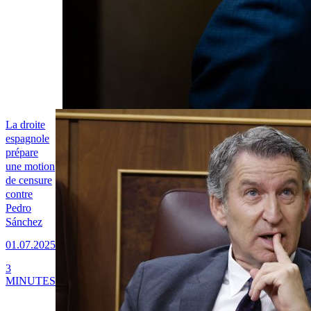
La droite
espagnole
prépare
une motion
de censure
contre
Pedro
Sánchez
01.07.2025
3
MINUTES