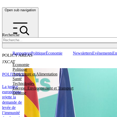
Open sub navigation
Recherche
Rapporteur
Politique
Économie
Newsletters
Evénements
Em
POLICY AREAS
JXCAT
Economie
Politique
Agriculture et Alimentation
POLITIQUE
Santé
Technologies
La justice
Energie, Environnement et Transport
européenne
Défense
rejette la
demande de
levée de
l’immunité