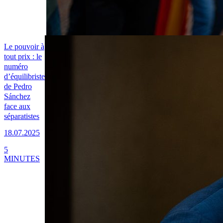
Le pouvoir à
tout prix : le
numéro
d’équilibriste
de Pedro
Sánchez
face aux
séparatistes
18.07.2025
5
MINUTES