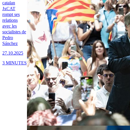
catalan
JxCAT
rompt ses
relations
avec les
socialistes de
Pedro
Sánchez
27.10.2025
3 MINUTES