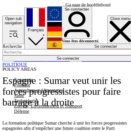
Ga naar de hoofdinhoud
Se connecter
Open sub
Close menu
English
navigation
Français
Deutsch
Vous êtes déconnecté.
Recherche
Se connecter
Español
Lumières éteintes
Se connecter
Rapporteur
Politique
Économie
Newsletters
Evénements
Em
POLITIQUE
POLICY AREAS
Espagne : Sumar veut unir les
Economie
Politique
forces progressistes pour faire
Agriculture et Alimentation
Santé
barrage à la droite
Technologies
Energie, Environnement et Transport
Défense
La formation politique Sumar cherche à unir les forces progressistes
espagnoles afin d’empêcher une future coalition entre le Parti