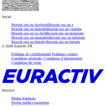
Social
Bezoek ons op facebook
Bezoek ons op x
Bezoek ons op linkedin
Bezoek ons op youtube
Bezoek ons op rss-feed
Bezoek ons op instagram
Bezoek ons op mastodon
Bezoek ons op telegram
Bezoek ons op bluesky
Bezoek ons op threads
©
2026
Euractiv FR
Politique de confidentialité
Politique cookies
Conditions générales
Conditions d’abonnement
Conditions de vente
Services
Media Solutions
Projets publics européens