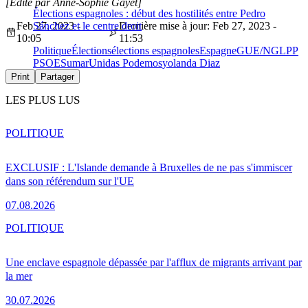
[Édité par Anne-Sophie Gayet]
Élections espagnoles : début des hostilités entre Pedro
Feb 27, 2023 -
Sánchez et le centre droit
Dernière mise à jour: Feb 27, 2023 -
10:05
11:53
Politique
Élections
élections espagnoles
Espagne
GUE/NGL
PP
PSOE
Sumar
Unidas Podemos
yolanda Diaz
Print
Partager
LES PLUS LUS
POLITIQUE
EXCLUSIF : L'Islande demande à Bruxelles de ne pas s'immiscer
dans son référendum sur l'UE
07.08.2026
POLITIQUE
Une enclave espagnole dépassée par l'afflux de migrants arrivant par
la mer
30.07.2026