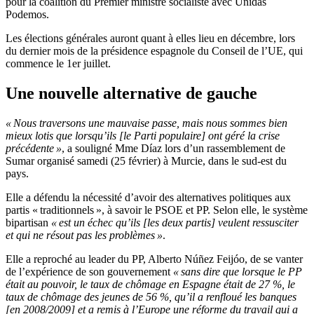
pour la coalition du Premier ministre socialiste avec Unidas
Podemos.
Les élections générales auront quant à elles lieu en décembre, lors
du dernier mois de la présidence espagnole du Conseil de l’UE, qui
commence le 1er juillet.
Une nouvelle alternative de gauche
« Nous traversons une mauvaise passe, mais nous sommes bien
mieux lotis que lorsqu’ils [le Parti populaire] ont géré la crise
précédente »
, a souligné Mme Díaz lors d’un rassemblement de
Sumar organisé samedi (25 février) à Murcie, dans le sud-est du
pays.
Elle a défendu la nécessité d’avoir des alternatives politiques aux
partis « traditionnels », à savoir le PSOE et PP. Selon elle, le système
bipartisan
« est un échec qu’ils [les deux partis] veulent ressusciter
et qui ne résout pas les problèmes »
.
Elle a reproché au leader du PP, Alberto Núñez Feijóo, de se vanter
de l’expérience de son gouvernement
« sans dire que lorsque le PP
était au pouvoir, le taux de chômage en Espagne était de 27 %, le
taux de chômage des jeunes de 56 %, qu’il a renfloué les banques
[en 2008/2009] et a remis à l’Europe une réforme du travail qui a