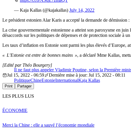
📎
https://t.co/ASqE7zmaQT
— Kaja Kallas (@kajakallas)
July 14, 2022
Le président estonien Alar Karis a accepté la demande de démission :
La crise gouvernementale estonienne a atteint son paroxysme en juin lo
désaccords sur les politiques de dépenses et de protection sociale à u
Les taux d’inflation en Estonie sont parmi les plus élevés d’Europe, at
« L’Estonie est entre de bonnes mains »
, a déclaré Mme Kallas, metta
[Edité par Théo Bourgery]
Il ne faut plus appeler Vladimir Poutine, selon la Première mini
Jul 15, 2022 - 06:59
Dernière mise à jour: Jul 15, 2022 - 08:11
Politique
Chine
Estonie
International
Kaja Kallas
Print
Partager
LES PLUS LUS
ÉCONOMIE
Merci la Chine : elle a sauvé l’économie mondiale