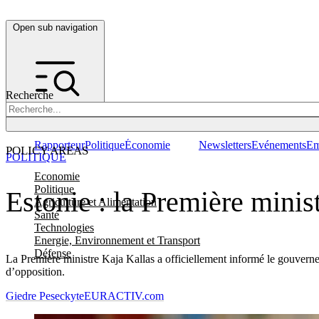
Open sub navigation
Recherche
Rapporteur
Politique
Économie
Newsletters
Evénements
Em
POLICY AREAS
POLITIQUE
Economie
Politique
Estonie : la Première min
Agriculture et Alimentation
Santé
Technologies
Energie, Environnement et Transport
Défense
La Première ministre Kaja Kallas a officiellement informé le gouverne
d’opposition.
Giedre Peseckyte
EURACTIV.com