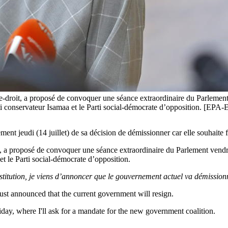
re-droit, a proposé de convoquer une séance extraordinaire du Parlement 
arti conservateur Isamaa et le Parti social-démocrate d’opposition
ment jeudi (14 juillet) de sa décision de démissionner car elle souhaite
it, a proposé de convoquer une séance extraordinaire du Parlement vendr
t le Parti social-démocrate d’opposition.
itution, je viens d’annoncer que le gouvernement actuel va démission
just announced that the current government will resign.
iday, where I'll ask for a mandate for the new government coalition.