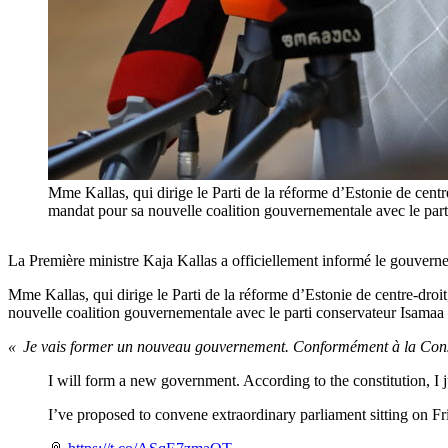
Mme Kallas, qui dirige le Parti de la réforme d’Estonie de cent
mandat pour sa nouvelle coalition gouvernementale avec le p
La Première ministre Kaja Kallas a officiellement informé le gouverne
Mme Kallas, qui dirige le Parti de la réforme d’Estonie de centre-dro
nouvelle coalition gouvernementale avec le parti conservateur Isamaa e
« Je vais former un nouveau gouvernement. Conformément à la Const
I will form a new government. According to the constitution, I 
I’ve proposed to convene extraordinary parliament sitting on Fr