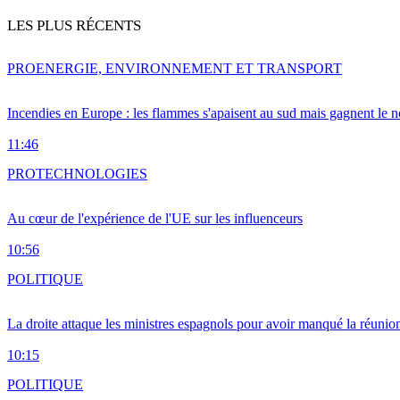
LES PLUS RÉCENTS
PRO
ENERGIE, ENVIRONNEMENT ET TRANSPORT
Incendies en Europe : les flammes s'apaisent au sud mais gagnent le n
11:46
PRO
TECHNOLOGIES
Au cœur de l'expérience de l'UE sur les influenceurs
10:56
POLITIQUE
La droite attaque les ministres espagnols pour avoir manqué la réunio
10:15
POLITIQUE