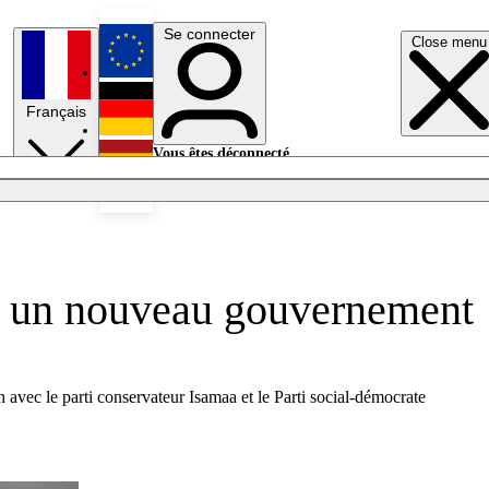
Se connecter
Close menu
English
Français
Deutsch
Vous êtes déconnecté.
Se connecter
Español
Lumières éteintes
er un nouveau gouvernement
avec le parti conservateur Isamaa et le Parti social-démocrate