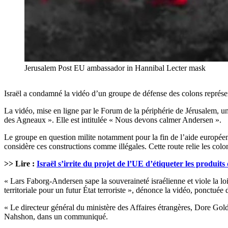
Jerusalem Post EU ambassador in Hannibal Lecter mask
Israël a condamné la vidéo d’un groupe de défense des colons représe
La vidéo, mise en ligne par le Forum de la périphérie de Jérusalem, u
des Agneaux ». Elle est intitulée « Nous devons calmer Andersen ».
Le groupe en question milite notamment pour la fin de l’aide europée
considère ces constructions comme illégales. Cette route relie les 
>> Lire :
Israël s’irrite du projet de l’UE d’étiqueter les produits
« Lars Faborg-Andersen sape la souveraineté israélienne et viole la loi is
territoriale pour un futur État terroriste », dénonce la vidéo, ponctu
« Le directeur général du ministère des Affaires étrangères, Dore Go
Nahshon, dans un communiqué.