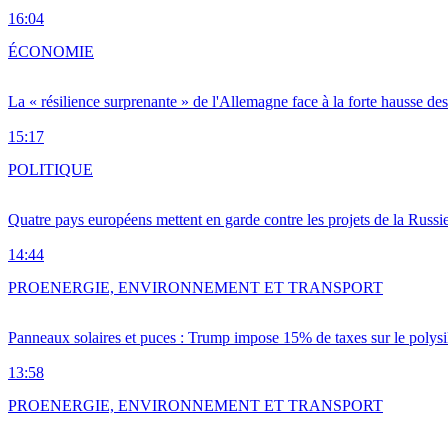
16:04
ÉCONOMIE
La « résilience surprenante » de l'Allemagne face à la forte hausse de
15:17
POLITIQUE
Quatre pays européens mettent en garde contre les projets de la Russi
14:44
PRO
ENERGIE, ENVIRONNEMENT ET TRANSPORT
Panneaux solaires et puces : Trump impose 15% de taxes sur le polysi
13:58
PRO
ENERGIE, ENVIRONNEMENT ET TRANSPORT