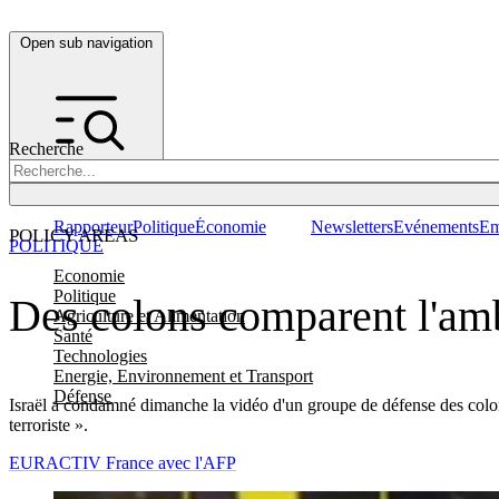
Open sub navigation
Recherche
Rapporteur
Politique
Économie
Newsletters
Evénements
Em
POLICY AREAS
POLITIQUE
Economie
Politique
Des colons comparent l'am
Agriculture et Alimentation
Santé
Technologies
Energie, Environnement et Transport
Défense
Israël a condamné dimanche la vidéo d'un groupe de défense des colon
terroriste ».
EURACTIV France avec l'AFP