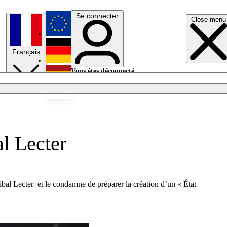
Se connecter
Close menu
English
Français
Deutsch
Vous êtes déconnecté.
Se connecter
Español
Lumières éteintes
l Lecter
bal Lecter et le condamne de préparer la création d’un « État