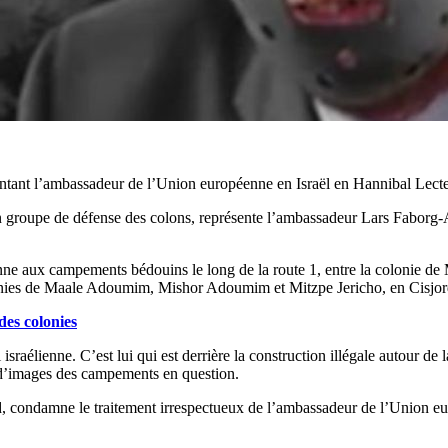
ntant l’ambassadeur de l’Union européenne en Israël en Hannibal Lecte
n groupe de défense des colons, représente l’ambassadeur Lars Faborg-A
nne aux campements bédouins le long de la route 1, entre la colonie de
colonies de Maale Adoumim, Mishor Adoumim et Mitzpe Jericho, en Cisjor
 des colonies
raélienne. C’est lui qui est derrière la construction illégale autour de la
ée d’images des campements en question.
ld, condamne le traitement irrespectueux de l’ambassadeur de l’Union e