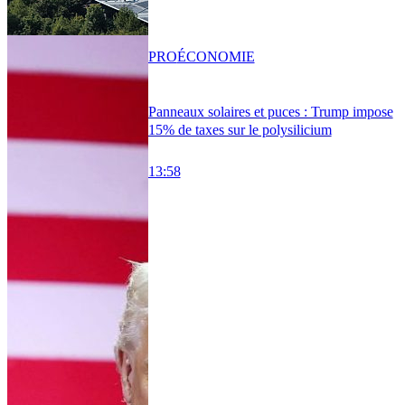
PRO
ÉCONOMIE
Panneaux solaires et puces : Trump impose
15% de taxes sur le polysilicium
13:58