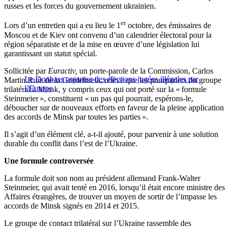
russes et les forces du gouvernement ukrainien.
er
Lors d’un entretien qui a eu lieu le 1
octobre, des émissaires de
Moscou et de Kiev ont convenu d’un calendrier électoral pour la
région séparatiste et de la mise en œuvre d’une législation lui
garantissant un statut spécial.
Sollicitée par
Euractiv,
un porte-parole de la Commission, Carlos
Le Donbass organise des élections jugées illégales par
Martin Ruiz de la Gordehuela, relève que les pourparlers du groupe
l’Europe
trilatéral à Minsk, y compris ceux qui ont porté sur la « formule
Steinmeier », constituent « un pas qui pourrait, espérons-le,
déboucher sur de nouveaux efforts en faveur de la pleine application
des accords de Minsk par toutes les parties ».
Il s’agit d’un élément clé, a-t-il ajouté, pour parvenir à une solution
durable du conflit dans l’est de l’Ukraine.
Une formule controversée
La formule doit son nom au président allemand Frank-Walter
Steinmeier, qui avait tenté en 2016, lorsqu’il était encore ministre des
Affaires étrangères, de trouver un moyen de sortir de l’impasse les
accords de Minsk signés en 2014 et 2015.
Le groupe de contact trilatéral sur l’Ukraine rassemble des