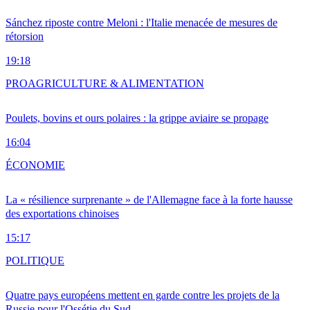
Sánchez riposte contre Meloni : l'Italie menacée de mesures de
rétorsion
19:18
PRO
AGRICULTURE & ALIMENTATION
Poulets, bovins et ours polaires : la grippe aviaire se propage
16:04
ÉCONOMIE
La « résilience surprenante » de l'Allemagne face à la forte hausse
des exportations chinoises
15:17
POLITIQUE
Quatre pays européens mettent en garde contre les projets de la
Russie pour l'Ossétie du Sud