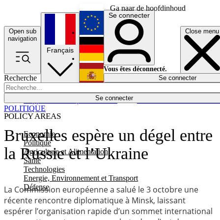
Ga naar de hoofdinhoud
Se connecter
Open sub
Close menu
English
navigation
Français
Deutsch
Vous êtes déconnecté.
Recherche
Se connecter
Español
Lumières éteintes
Se connecter
Rapporteur
Politique
Économie
Newsletters
Evénements
Em
POLITIQUE
POLICY AREAS
Bruxelles espère un dégel entre
Economie
Politique
la Russie et l’Ukraine
Agriculture et Alimentation
Santé
Technologies
Energie, Environnement et Transport
Défense
La Commission européenne a salué le 3 octobre une
récente rencontre diplomatique à Minsk, laissant
espérer l’organisation rapide d’un sommet international