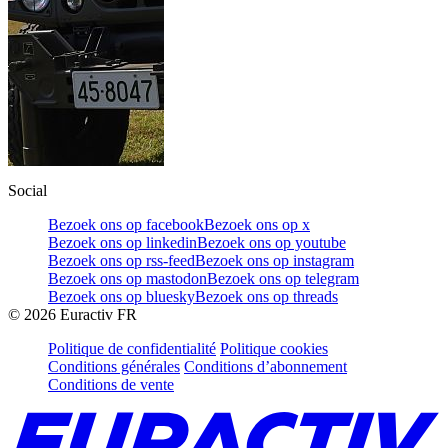
Social
Bezoek ons op facebook
Bezoek ons op x
Bezoek ons op linkedin
Bezoek ons op youtube
Bezoek ons op rss-feed
Bezoek ons op instagram
Bezoek ons op mastodon
Bezoek ons op telegram
Bezoek ons op bluesky
Bezoek ons op threads
©
2026
Euractiv FR
Politique de confidentialité
Politique cookies
Conditions générales
Conditions d’abonnement
Conditions de vente