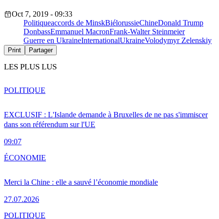
Oct 7, 2019 - 09:33
Politique
accords de Minsk
Biélorussie
Chine
Donald Trump
Donbass
Emmanuel Macron
Frank-Walter Steinmeier
Guerre en Ukraine
International
Ukraine
Volodymyr Zelenskiy
Print
Partager
LES PLUS LUS
POLITIQUE
EXCLUSIF : L'Islande demande à Bruxelles de ne pas s'immiscer
dans son référendum sur l'UE
09:07
ÉCONOMIE
Merci la Chine : elle a sauvé l’économie mondiale
27.07.2026
POLITIQUE