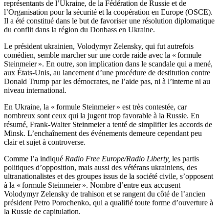
représentants de l’Ukraine, de la Fédération de Russie et de
l’Organisation pour la sécurité et la coopération en Europe (OSCE).
Il a été constitué dans le but de favoriser une résolution diplomatique
du conflit dans la région du Donbass en Ukraine.
Le président ukrainien, Volodymyr Zelensky, qui fut autrefois
comédien, semble marcher sur une corde raide avec la « formule
Steinmeier ». En outre, son implication dans le scandale qui a mené,
aux États-Unis, au lancement d’une procédure de destitution contre
Donald Trump par les démocrates, ne l’aide pas, ni à l’interne ni au
niveau international.
En Ukraine, la « formule Steinmeier » est très contestée, car
nombreux sont ceux qui la jugent trop favorable à la Russie. En
résumé, Frank-Walter Steinmeier a tenté de simplifier les accords de
Minsk. L’enchaînement des événements demeure cependant peu
clair et sujet à controverse.
Comme l’a indiqué
Radio Free Europe/Radio Liberty,
les partis
politiques d’opposition, mais aussi des vétérans ukrainiens, des
ultranationalistes et des groupes issus de la société civile, s’opposent
à la « formule Steinmeier ». Nombre d’entre eux accusent
Volodymyr Zelensky de trahison et se rangent du côté de l’ancien
président Petro Porochenko, qui a qualifié toute forme d’ouverture à
la Russie de capitulation.