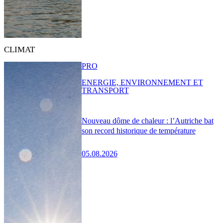
CLIMAT
PRO
ENERGIE, ENVIRONNEMENT ET
TRANSPORT
Nouveau dôme de chaleur : l’Autriche bat
son record historique de température
05.08.2026