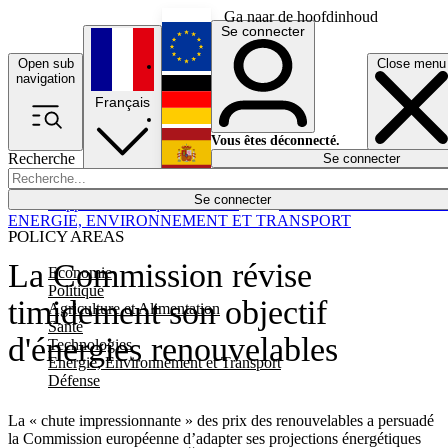
Ga naar de hoofdinhoud
Se connecter
Open sub
Close menu
English
navigation
Français
Deutsch
Vous êtes déconnecté.
Recherche
Se connecter
Español
Lumières éteintes
Se connecter
Rapporteur
Politique
Économie
Newsletters
Evénements
Em
ENERGIE, ENVIRONNEMENT ET TRANSPORT
POLICY AREAS
La Commission révise
Economie
Politique
timidement son objectif
Agriculture et Alimentation
Santé
d'énergies renouvelables
Technologies
Energie, Environnement et Transport
Défense
La « chute impressionnante » des prix des renouvelables a persuadé
la Commission européenne d’adapter ses projections énergétiques