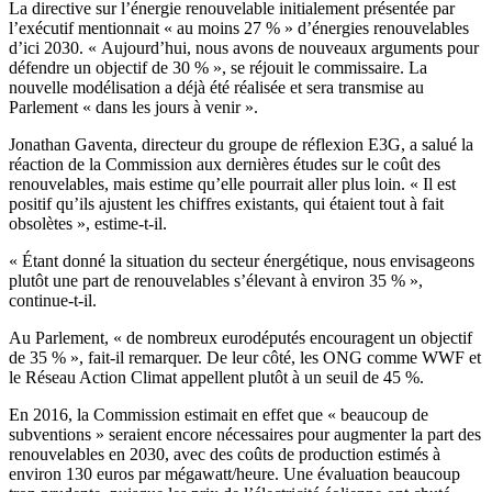
La directive sur l’énergie renouvelable initialement présentée par
l’exécutif mentionnait « au moins 27 % » d’énergies renouvelables
d’ici 2030. « Aujourd’hui, nous avons de nouveaux arguments pour
défendre un objectif de 30 % », se réjouit le commissaire. La
nouvelle modélisation a déjà été réalisée et sera transmise au
Parlement « dans les jours à venir ».
Jonathan Gaventa, directeur du groupe de réflexion E3G, a salué la
réaction de la Commission aux dernières études sur le coût des
renouvelables, mais estime qu’elle pourrait aller plus loin. « Il est
positif qu’ils ajustent les chiffres existants, qui étaient tout à fait
obsolètes », estime-t-il.
« Étant donné la situation du secteur énergétique, nous envisageons
plutôt une part de renouvelables s’élevant à environ 35 % »,
continue-t-il.
Au Parlement, « de nombreux eurodéputés encouragent un objectif
de 35 % », fait-il remarquer. De leur côté, les ONG comme WWF et
le Réseau Action Climat appellent plutôt à un seuil de 45 %.
En 2016, la Commission estimait en effet que « beaucoup de
subventions » seraient encore nécessaires pour augmenter la part des
renouvelables en 2030, avec des coûts de production estimés à
environ 130 euros par mégawatt/heure. Une évaluation beaucoup