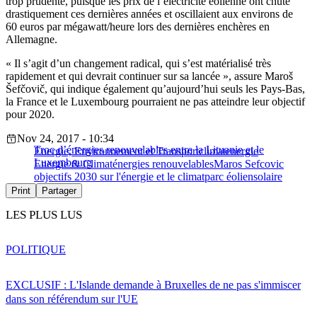
trop prudente, puisque les prix de l’électricité éolienne ont chuté
drastiquement ces dernières années et oscillaient aux environs de
60 euros par mégawatt/heure lors des dernières enchères en
Allemagne.
« Il s’agit d’un changement radical, qui s’est matérialisé très
rapidement et qui devrait continuer sur sa lancée », assure Maroš
Šefčovič, qui indique également qu’aujourd’hui seuls les Pays-Bas,
la France et le Luxembourg pourraient ne pas atteindre leur objectif
pour 2020.
Nov 24, 2017 - 10:34
Troc d’énergies renouvelables entre la Lituanie et le
Energie, Environnement et Transport
climat
energie
Luxembourg
Energie & Climat
énergies renouvelables
Maros Sefcovic
objectifs 2030 sur l'énergie et le climat
parc éolien
solaire
Print
Partager
LES PLUS LUS
POLITIQUE
EXCLUSIF : L'Islande demande à Bruxelles de ne pas s'immiscer
dans son référendum sur l'UE