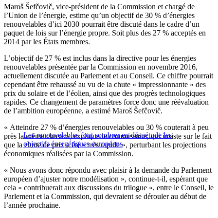
Maroš Šefčovič, vice-président de la Commission et chargé de
l’Union de l’énergie, estime qu’un objectif de 30 % d’énergies
renouvelables d’ici 2030 pourrait être discuté dans le cadre d’un
paquet de lois sur l’énergie propre. Soit plus des 27 % acceptés en
2014 par les États membres.
L’objectif de 27 % est inclus dans la directive pour les énergies
renouvelables présentée par la Commission en novembre 2016,
actuellement discutée au Parlement et au Conseil. Ce chiffre pourrait
cependant être rehaussé au vu de la chute « impressionnante » des
prix du solaire et de l’éolien, ainsi que des progrès technologiques
rapides. Ce changement de paramètres force donc une réévaluation
de l’ambition européenne, a estimé Maroš Šefčovič.
« Atteindre 27 % d’énergies renouvelables ou 30 % couterait à peu
Les renouvelables font sombrer en désuétude les
près la même chose », explique le commissaire, qui insiste sur le fait
objectifs énergétiques européens
que la chute de prix a été « très rapide », perturbant les projections
économiques réalisées par la Commission.
« Nous avons donc répondu avec plaisir à la demande du Parlement
européen d’ajuster notre modélisation », continue-t-il, espérant que
cela « contribuerait aux discussions du trilogue », entre le Conseil, le
Parlement et la Commission, qui devraient se dérouler au début de
l’année prochaine.