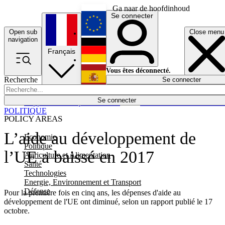
Ga naar de hoofdinhoud
Se connecter
Open sub
Close menu
English
navigation
Français
Deutsch
Vous êtes déconnecté.
Recherche
Se connecter
Español
Lumières éteintes
Se connecter
Rapporteur
Politique
Économie
Newsletters
Evénements
Em
POLITIQUE
POLICY AREAS
L’aide au développement de
Economie
Politique
l’UE a baissé en 2017
Agriculture et Alimentation
Santé
Technologies
Energie, Environnement et Transport
Défense
Pour la première fois en cinq ans, les dépenses d'aide au
développement de l'UE ont diminué, selon un rapport publié le 17
octobre.