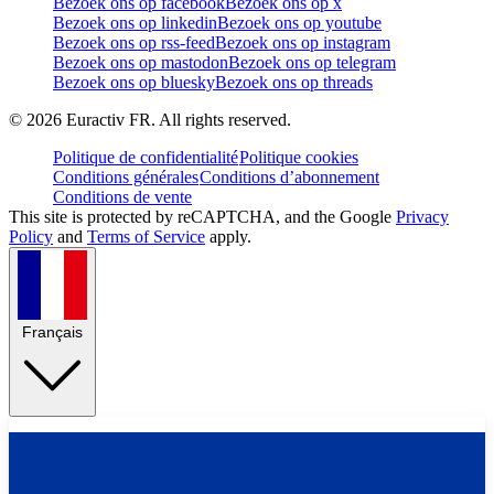
Bezoek ons op facebook
Bezoek ons op x
Bezoek ons op linkedin
Bezoek ons op youtube
Bezoek ons op rss-feed
Bezoek ons op instagram
Bezoek ons op mastodon
Bezoek ons op telegram
Bezoek ons op bluesky
Bezoek ons op threads
©
2026
Euractiv FR. All rights reserved.
Politique de confidentialité
Politique cookies
Conditions générales
Conditions d’abonnement
Conditions de vente
This site is protected by reCAPTCHA, and the Google
Privacy
Policy
and
Terms of Service
apply.
Français