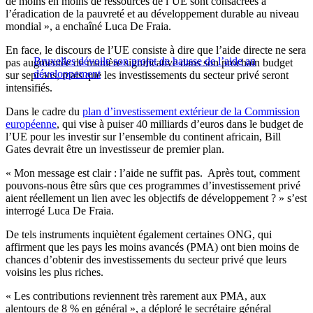
de moins en moins de ressources de l’UE sont consacrées à
l’éradication de la pauvreté et au développement durable au niveau
mondial », a enchaîné Luca De Fraia.
En face, le discours de l’UE consiste à dire que l’aide directe ne sera
Bruxelles dévoile son projet de hausse de l’aide au
pas augmentée de manière significative dans son prochain budget
développement
sur sept ans, mais que les investissements du secteur privé seront
intensifiés.
Dans le cadre du
plan d’investissement extérieur de la Commission
européenne
, qui vise à puiser 40 milliards d’euros dans le budget de
l’UE pour les investir sur l’ensemble du continent africain, Bill
Gates devrait être un investisseur de premier plan.
« Mon message est clair : l’aide ne suffit pas. Après tout, comment
pouvons-nous être sûrs que ces programmes d’investissement privé
aient réellement un lien avec les objectifs de développement ? » s’est
interrogé Luca De Fraia.
De tels instruments inquiètent également certaines ONG, qui
affirment que les pays les moins avancés (PMA) ont bien moins de
chances d’obtenir des investissements du secteur privé que leurs
voisins les plus riches.
« Les contributions reviennent très rarement aux PMA, aux
alentours de 8 % en général », a déploré le secrétaire général