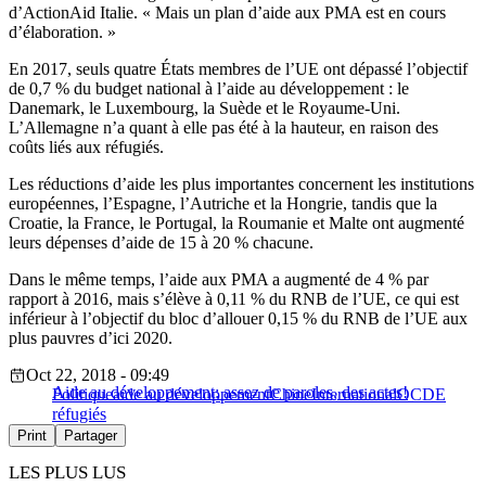
d’ActionAid Italie. « Mais un plan d’aide aux PMA est en cours
d’élaboration. »
En 2017, seuls quatre États membres de l’UE ont dépassé l’objectif
de 0,7 % du budget national à l’aide au développement : le
Danemark, le Luxembourg, la Suède et le Royaume-Uni.
L’Allemagne n’a quant à elle pas été à la hauteur, en raison des
coûts liés aux réfugiés.
Les réductions d’aide les plus importantes concernent les institutions
européennes, l’Espagne, l’Autriche et la Hongrie, tandis que la
Croatie, la France, le Portugal, la Roumanie et Malte ont augmenté
leurs dépenses d’aide de 15 à 20 % chacune.
Dans le même temps, l’aide aux PMA a augmenté de 4 % par
rapport à 2016, mais s’élève à 0,11 % du RNB de l’UE, ce qui est
inférieur à l’objectif du bloc d’allouer 0,15 % du RNB de l’UE aux
plus pauvres d’ici 2020.
Oct 22, 2018 - 09:49
Aide au développement: assez de paroles, des actes!
Politique
aide au développement
Chine
International
OCDE
réfugiés
Print
Partager
LES PLUS LUS