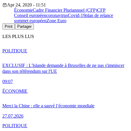
Apr 24, 2020 - 11:51
Économie
Cadre Financier Pluriannuel (CFP)
CFP
Conseil européen
coronavirus
Covid-19
plan de relance
sommet européen
Zone Euro
Print
Partager
LES PLUS LUS
POLITIQUE
EXCLUSIF : L'Islande demande à Bruxelles de ne pas s'immiscer
dans son référendum sur l'UE
09:07
ÉCONOMIE
Merci la Chine : elle a sauvé l’économie mondiale
27.07.2026
POLITIQUE