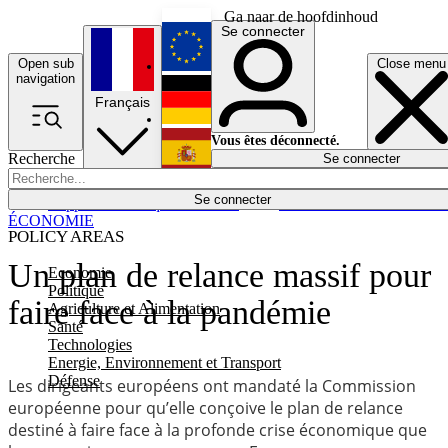
Ga naar de hoofdinhoud
Se connecter
Open sub
Close menu
English
navigation
Français
Deutsch
Vous êtes déconnecté.
Recherche
Se connecter
Español
Lumières éteintes
Se connecter
Rapporteur
Politique
Économie
Newsletters
Evénements
Em
ÉCONOMIE
POLICY AREAS
Un plan de relance massif pour
Economie
Politique
faire face à la pandémie
Agriculture et Alimentation
Santé
Technologies
Energie, Environnement et Transport
Défense
Les dirigeants européens ont mandaté la Commission
européenne pour qu’elle conçoive le plan de relance
destiné à faire face à la profonde crise économique que