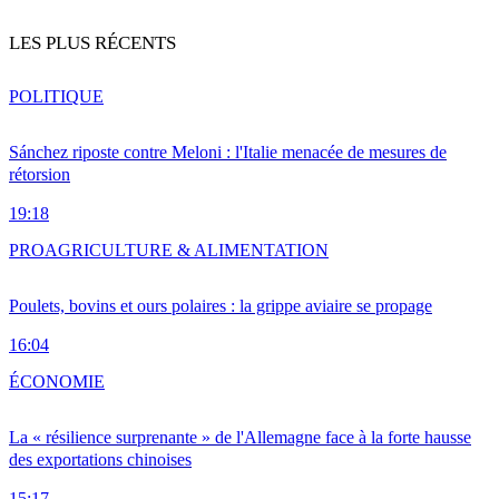
LES PLUS RÉCENTS
POLITIQUE
Sánchez riposte contre Meloni : l'Italie menacée de mesures de
rétorsion
19:18
PRO
AGRICULTURE & ALIMENTATION
Poulets, bovins et ours polaires : la grippe aviaire se propage
16:04
ÉCONOMIE
La « résilience surprenante » de l'Allemagne face à la forte hausse
des exportations chinoises
15:17