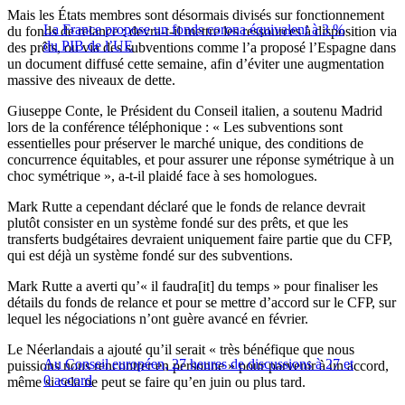
Mais les États membres sont désormais divisés sur fonctionnement
La France propose un fonds corona équivalent à 3 %
du fonds de relance : devra-t-il mettre les ressources à disposition via
du PIB de l’UE
des prêts, ou via des subventions comme l’a proposé l’Espagne dans
un document diffusé cette semaine, afin d’éviter une augmentation
massive des niveaux de dette.
Giuseppe Conte, le Président du Conseil italien, a soutenu Madrid
lors de la conférence téléphonique : « Les subventions sont
essentielles pour préserver le marché unique, des conditions de
concurrence équitables, et pour assurer une réponse symétrique à un
choc symétrique », a-t-il plaidé face à ses homologues.
Mark Rutte a cependant déclaré que le fonds de relance devrait
plutôt consister en un système fondé sur des prêts, et que les
transferts budgétaires devraient uniquement faire partie que du CFP,
qui est déjà un système fondé sur des subventions.
Mark Rutte a averti qu’« il faudra[it] du temps » pour finaliser les
détails du fonds de relance et pour se mettre d’accord sur le CFP, sur
lequel les négociations n’ont guère avancé en février.
Le Néerlandais a ajouté qu’il serait « très bénéfique que nous
Au Conseil européen, 27 heures de discussions à 27 et
puissions nous rencontrer en personne » pour parvenir à un accord,
0 accord
même si cela ne peut se faire qu’en juin ou plus tard.