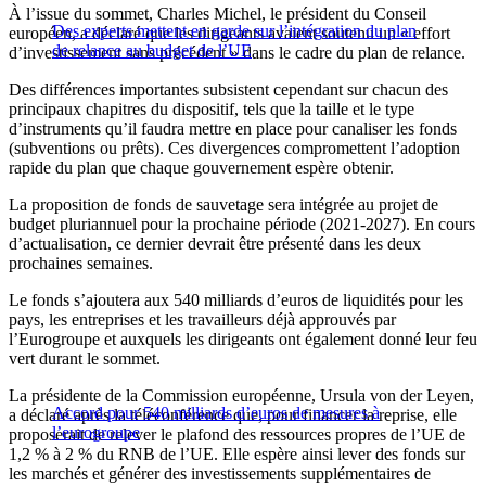
À l’issue du sommet, Charles Michel, le président du Conseil
Des experts mettent en garde sur l’intégration du plan
européen, a déclaré que les dirigeants avaient soutenu un « effort
de relance au budget de l’UE
d’investissement sans précédent » dans le cadre du plan de relance.
Des différences importantes subsistent cependant sur chacun des
principaux chapitres du dispositif, tels que la taille et le type
d’instruments qu’il faudra mettre en place pour canaliser les fonds
(subventions ou prêts). Ces divergences compromettent l’adoption
rapide du plan que chaque gouvernement espère obtenir.
La proposition de fonds de sauvetage sera intégrée au projet de
budget pluriannuel pour la prochaine période (2021-2027). En cours
d’actualisation, ce dernier devrait être présenté dans les deux
prochaines semaines.
Le fonds s’ajoutera aux 540 milliards d’euros de liquidités pour les
pays, les entreprises et les travailleurs déjà approuvés par
l’Eurogroupe et auxquels les dirigeants ont également donné leur feu
vert durant le sommet.
La présidente de la Commission européenne, Ursula von der Leyen,
Accord pour 540 milliards d’euros de mesures à
a déclaré après la téléconférence que, pour financer la reprise, elle
l’eurogroupe
proposerait de relever le plafond des ressources propres de l’UE de
1,2 % à 2 % du RNB de l’UE. Elle espère ainsi lever des fonds sur
les marchés et générer des investissements supplémentaires de