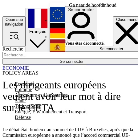
Ga naar de hoofdinhoud
Se connecter
Open sub
Close menu
English
navigation
Français
Deutsch
Vous êtes déconnecté.
Recherche
Se connecter
Español
Lumières éteintes
Se connecter
Rapporteur
Politique
Économie
Newsletters
Evénements
Em
ÉCONOMIE
POLICY AREAS
Les dirigeants européens
Economie
Politique
veulent avoir leur mot à dire
Agriculture et Alimentation
Santé
sur le CETA
Technologies
Energie, Environnement et Transport
Défense
Le débat était houleux au sommet de l’UE à Bruxelles, après que la
Commission européenne a annoncé que l’accord commercial UE-