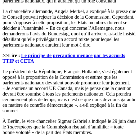
parlements nationaux, qui n’auraient qu’un rôle consultatif.
La chancelière allemande, Angela Merkel, a expliqué à la presse que
le Conseil pouvait rejeter la décision de la Commission. Cependant,
pour s’opposer à cette proposition, les Etats membres doivent se
décider à l’unanimité. « En ce qui concerne l’Allemagne, nous
demanderons l’avis du Bundestag, quoi qu’il arrive », a-t-elle insisté,
détaillant qu’elle privilégiait un accord mixte pour lequel les
parlements nationaux auraient leur mot à dire.
>>Lire :
Le principe de précaution menacé par les accords
TTIP et CETA
Le président de la République, François Hollande, s’est également
opposé à la proposition de la Commission et estime que les
parlements nationaux devraient pouvoir prononcer leur jugement.
« Je soutiens un accord UE-Canada, mais je pense que la question
devrait être soumise à tous les parlements nationaux. Cela prendra
certainement plus de temps, mais c’est ce que nous devrions garantir
en matière de contrôle démocratique », a-t-il expliqué à la fin du
sommet.
À Berlin, le vice-chancelier Sigmar Gabriel a indiqué le 29 juin dans
le
Tagesspiegel
que la Commission risquait d’annihiler « toute
bonne volonté » de la part des États membres.