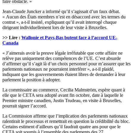
faire obstacle. »
Jean-Claude Juncker a informé qu’il s’agissait d’un faux débat.
« Aucun des États membres n’est en désaccord avec les termes du
contrat », a-t-il insisté, expliquant qu’il avait interrogé chaque
dirigeant individuellement lors de leur visite à Bruxelles.
>> Lire :
Wallonie et Pays-Bas butent face à l’accord UE-
Canada
« J’aimerais avoir la preuve légale irréfutable que cette affaire ne
relève pas uniquement des compétences de l’UE. C’est absurde
d’affirmer qu’il s’agit là d’un choix personnel pour m’assurer que les
parlements nationaux ne pourraient interférer », a-t-il plaidé,
indiquant que les gouvernements étaient libres de demander à leur
parlement la position à adopter.
La commissaire au commerce, Cecilia Malmström, espère quant à
elle que le CETA sera adopté avant fin octobre, date à laquelle le
Premier ministre canadien, Justin Trudeau, en visite à Bruxelles,
pourrait signer l’accord.
La Commission affirme que l’implication des parlements nationaux
ralentirait le processus et remettrait en question la crédibilité du bloc.
Certains estiment d’ailleurs qu’il faudrait quatre ans pour que le
CETA soit soumis à l’ensemble des parlements des 27.