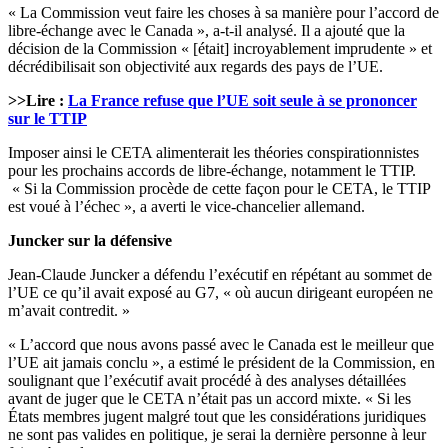
« La Commission veut faire les choses à sa manière pour l’accord de
libre-échange avec le Canada », a-t-il analysé. Il a ajouté que la
décision de la Commission « [était] incroyablement imprudente » et
décrédibilisait son objectivité aux regards des pays de l’UE.
>>Lire :
La France refuse que l’UE soit seule à se prononcer
sur le TTIP
Imposer ainsi le CETA alimenterait les théories conspirationnistes
pour les prochains accords de libre-échange, notamment le TTIP.
« Si la Commission procède de cette façon pour le CETA, le TTIP
est voué à l’échec », a averti le vice-chancelier allemand.
Juncker sur la défensive
Jean-Claude Juncker a défendu l’exécutif en répétant au sommet de
l’UE ce qu’il avait exposé au G7, « où aucun dirigeant européen ne
m’avait contredit. »
« L’accord que nous avons passé avec le Canada est le meilleur que
l’UE ait jamais conclu », a estimé le président de la Commission, en
soulignant que l’exécutif avait procédé à des analyses détaillées
avant de juger que le CETA n’était pas un accord mixte. « Si les
États membres jugent malgré tout que les considérations juridiques
ne sont pas valides en politique, je serai la dernière personne à leur