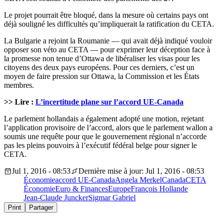
Le projet pourrait être bloqué, dans la mesure où certains pays ont
déjà souligné les difficultés qu’impliquerait la ratification du CETA.
La Bulgarie a rejoint la Roumanie — qui avait déjà indiqué vouloir
opposer son véto au CETA — pour exprimer leur déception face à
la promesse non tenue d’Ottawa de libéraliser les visas pour les
citoyens des deux pays européens. Pour ces derniers, c’est un
moyen de faire pression sur Ottawa, la Commission et les États
membres.
>> Lire :
L’incertitude plane sur l’accord UE-Canada
Le parlement hollandais a également adopté une motion, rejetant
l’application provisoire de l’accord, alors que le parlement wallon a
soumis une requête pour que le gouvernement régional n’accorde
pas les pleins pouvoirs à l’exécutif fédéral belge pour signer le
CETA.
Jul 1, 2016 - 08:53
Dernière mise à jour: Jul 1, 2016 - 08:53
Économie
accord UE-Canada
Angela Merkel
Canada
CETA
Économie
Euro & Finances
Europe
François Hollande
Jean-Claude Juncker
Sigmar Gabriel
Print
Partager