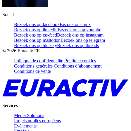
Social
Bezoek ons op facebook
Bezoek ons op x
Bezoek ons op linkedin
Bezoek ons op youtube
Bezoek ons op rss-feed
Bezoek ons op instagram
Bezoek ons op mastodon
Bezoek ons op telegram
Bezoek ons op bluesky
Bezoek ons op threads
©
2026
Euractiv FR
Politique de confidentialité
Politique cookies
Conditions générales
Conditions d’abonnement
Conditions de vente
Services
Media Solutions
Projets publics européens
Evénements