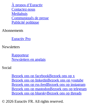
À propos d’Euractiv
Contactez-nous
Mediahuis
Communiqués de presse
Publicité politique
Abonnements
Euractiv Pro
Newsletters
Rapporteur
Newsletters en anglais
Social
Bezoek ons op facebook
Bezoek ons op x
Bezoek ons op linkedin
Bezoek ons op youtube
Bezoek ons op rss-feed
Bezoek ons op instagram
Bezoek ons op mastodon
Bezoek ons op telegram
Bezoek ons op bluesky
Bezoek ons op threads
©
2026
Euractiv FR. All rights reserved.