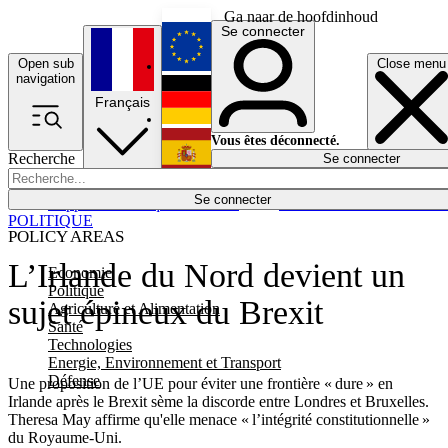
Ga naar de hoofdinhoud
Se connecter
Open sub
Close menu
English
navigation
Français
Deutsch
Vous êtes déconnecté.
Recherche
Se connecter
Español
Lumières éteintes
Se connecter
Rapporteur
Politique
Économie
Newsletters
Evénements
Em
POLITIQUE
POLICY AREAS
L’Irlande du Nord devient un
Economie
Politique
sujet épineux du Brexit
Agriculture et Alimentation
Santé
Technologies
Energie, Environnement et Transport
Défense
Une proposition de l’UE pour éviter une frontière « dure » en
Irlande après le Brexit sème la discorde entre Londres et Bruxelles.
Theresa May affirme qu'elle menace « l’intégrité constitutionnelle »
du Royaume-Uni.