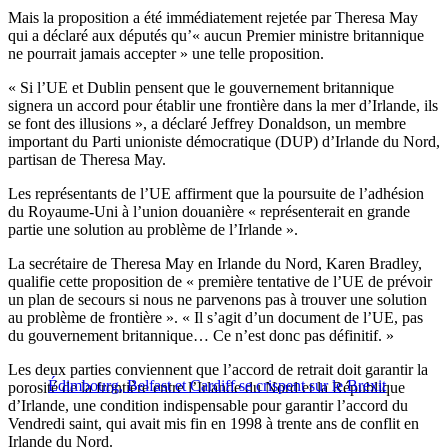
Mais la proposition a été immédiatement rejetée par Theresa May
qui a déclaré aux députés qu’« aucun Premier ministre britannique
ne pourrait jamais accepter » une telle proposition.
« Si l’UE et Dublin pensent que le gouvernement britannique
signera un accord pour établir une frontière dans la mer d’Irlande, ils
se font des illusions », a déclaré Jeffrey Donaldson, un membre
important du Parti unioniste démocratique (DUP) d’Irlande du Nord,
partisan de Theresa May.
Les représentants de l’UE affirment que la poursuite de l’adhésion
du Royaume-Uni à l’union douanière « représenterait en grande
partie une solution au problème de l’Irlande ».
La secrétaire de Theresa May en Irlande du Nord, Karen Bradley,
qualifie cette proposition de « première tentative de l’UE de prévoir
un plan de secours si nous ne parvenons pas à trouver une solution
au problème de frontière ». « Il s’agit d’un document de l’UE, pas
du gouvernement britannique… Ce n’est donc pas définitif. »
Les deux parties conviennent que l’accord de retrait doit garantir la
Édimbourg, Belfast et Cardiff se crispent sur le Brexit
porosité de la frontière entre l’Irlande du Nord et la République
d’Irlande, une condition indispensable pour garantir l’accord du
Vendredi saint, qui avait mis fin en 1998 à trente ans de conflit en
Irlande du Nord.