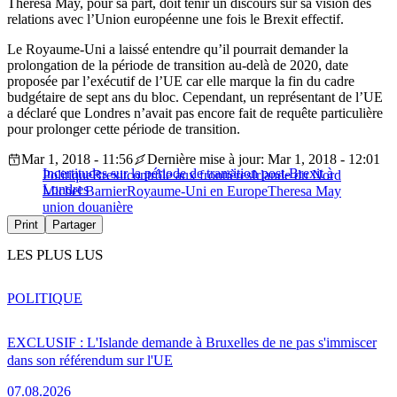
Theresa May, pour sa part, doit tenir un discours sur sa vision des
relations avec l’Union européenne une fois le Brexit effectif.
Le Royaume-Uni a laissé entendre qu’il pourrait demander la
prolongation de la période de transition au-delà de 2020, date
proposée par l’exécutif de l’UE car elle marque la fin du cadre
budgétaire de sept ans du bloc. Cependant, un représentant de l’UE
a déclaré que Londres n’avait pas encore fait de requête particulière
pour prolonger cette période de transition.
Mar 1, 2018 - 11:56
Dernière mise à jour: Mar 1, 2018 - 12:01
Incertitudes sur la période de transition post-Brexit à
Politique
Brexit
contrôle aux frontières
Irlande du Nord
Londres
Michel Barnier
Royaume-Uni en Europe
Theresa May
union douanière
Print
Partager
LES PLUS LUS
POLITIQUE
EXCLUSIF : L'Islande demande à Bruxelles de ne pas s'immiscer
dans son référendum sur l'UE
07.08.2026