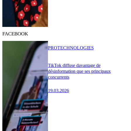
FACEBOOK
PRO
TECHNOLOGIES
TikTok diffuse davantage de
désinformation que ses principaux
concurrents
19.03.2026