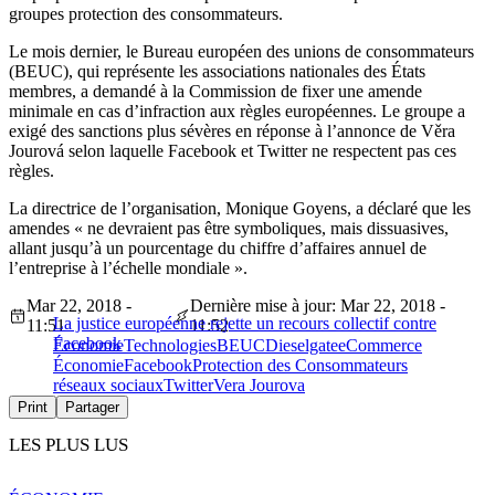
groupes protection des consommateurs.
Le mois dernier, le Bureau européen des unions de consommateurs
(BEUC), qui représente les associations nationales des États
membres, a demandé à la Commission de fixer une amende
minimale en cas d’infraction aux règles européennes. Le groupe a
exigé des sanctions plus sévères en réponse à l’annonce de Věra
Jourová selon laquelle Facebook et Twitter ne respectent pas ces
règles.
La directrice de l’organisation, Monique Goyens, a déclaré que les
amendes « ne devraient pas être symboliques, mais dissuasives,
allant jusqu’à un pourcentage du chiffre d’affaires annuel de
l’entreprise à l’échelle mondiale ».
Mar 22, 2018 -
Dernière mise à jour: Mar 22, 2018 -
La justice européenne rejette un recours collectif contre
11:51
11:52
Facebook
Économie
Technologies
BEUC
Dieselgate
eCommerce
Économie
Facebook
Protection des Consommateurs
réseaux sociaux
Twitter
Vera Jourova
Print
Partager
LES PLUS LUS