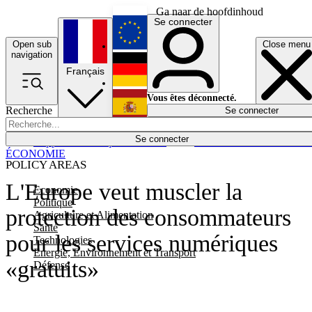
Ga naar de hoofdinhoud
Se connecter
Open sub
Close menu
English
navigation
Français
Deutsch
Vous êtes déconnecté.
Recherche
Se connecter
Español
Lumières éteintes
Se connecter
Rapporteur
Politique
Économie
Newsletters
Evénements
Em
ÉCONOMIE
POLICY AREAS
L'Europe veut muscler la
Economie
Politique
protection des consommateurs
Agriculture et Alimentation
Santé
pour les services numériques
Technologies
Energie, Environnement et Transport
«gratuits»
Défense