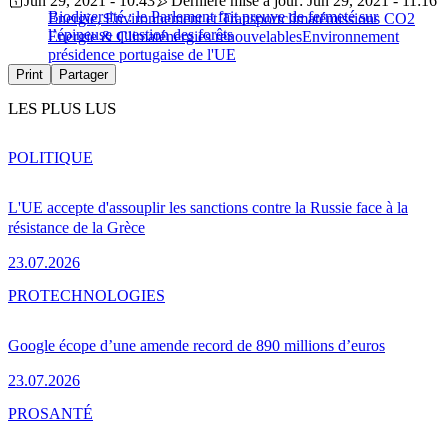
Jun 29, 2021 - 10:43
Dernière mise à jour: Jun 29, 2021 - 11:16
Biodiversité : le Parlement fait preuve de fermeté sur
Energie, Environnement et Transport
climat
émissions CO2
l’épineuse question des forêts
Energie & Climat
énergies renouvelables
Environnement
présidence portugaise de l'UE
Print
Partager
LES PLUS LUS
POLITIQUE
L'UE accepte d'assouplir les sanctions contre la Russie face à la
résistance de la Grèce
23.07.2026
PRO
TECHNOLOGIES
Google écope d’une amende record de 890 millions d’euros
23.07.2026
PRO
SANTÉ