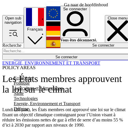
Ga naar de hoofdinhoud
Se connecter
Open sub
Close menu
English
navigation
Français
Deutsch
Vous êtes déconnecté.
Recherche
Se connecter
Español
Lumières éteintes
Se connecter
Rapporteur
Politique
Économie
Newsletters
Evénements
Em
ENERGIE, ENVIRONNEMENT ET TRANSPORT
POLICY AREAS
Les États membres approuvent
Economie
Politique
la loi sur le climat
Agriculture et Alimentation
Santé
Technologies
Energie, Environnement et Transport
Défense
Lundi (28 juin), les États membres ont approuvé une loi sur le climat
fixant un objectif climatique contraignant pour l’Union visant à
réduire les émissions nettes de gaz à effet de serre d’au moins 55 %
d’ici à 2030 par rapport aux niveaux de 1990.