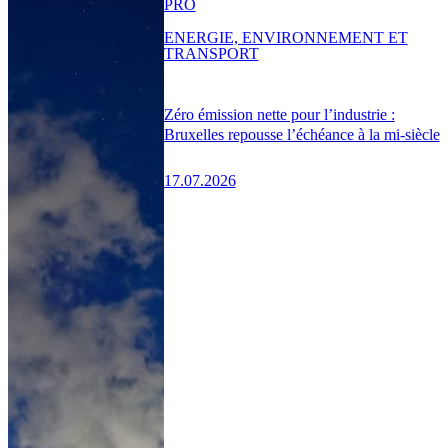
PRO
ENERGIE, ENVIRONNEMENT ET
TRANSPORT
Zéro émission nette pour l’industrie :
Bruxelles repousse l’échéance à la mi-siècle
17.07.2026