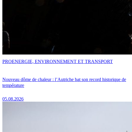
PRO
ENERGIE, ENVIRONNEMENT ET TRANSPORT
Nouveau dôme de chaleur : l’Autriche bat son record historique de
température
05.08.2026