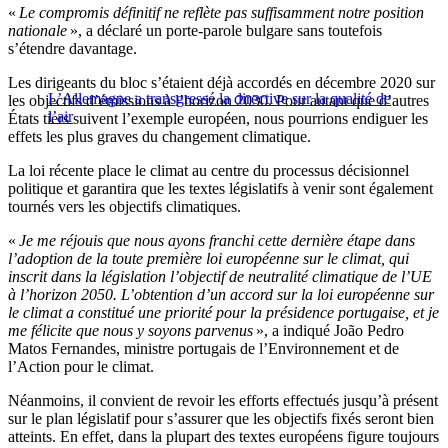
«
Le compromis définitif ne reflète pas suffisamment notre position
nationale
», a déclaré un porte-parole bulgare sans toutefois
s’étendre davantage.
Les dirigeants du bloc s’étaient déjà accordés en décembre 2020 sur
L’Allemagne a transgressé la directive sur la qualité de
les objectifs d’émissions à l’horizon 2030. Pour autant que d’autres
l’air
États tiers suivent l’exemple européen, nous pourrions endiguer les
effets les plus graves du changement climatique.
La loi récente place le climat au centre du processus décisionnel
politique et garantira que les textes législatifs à venir sont également
tournés vers les objectifs climatiques.
«
Je me réjouis que nous ayons franchi cette dernière étape dans
l’adoption de la toute première loi européenne sur le climat, qui
inscrit dans la législation l’objectif de neutralité climatique de l’UE
à l’horizon 2050. L’obtention d’un accord sur la loi européenne sur
le climat a constitué une priorité pour la présidence portugaise, et je
me félicite que nous y soyons parvenus
», a indiqué João Pedro
Matos Fernandes, ministre portugais de l’Environnement et de
l’Action pour le climat.
Néanmoins, il convient de revoir les efforts effectués jusqu’à présent
sur le plan législatif pour s’assurer que les objectifs fixés seront bien
atteints. En effet, dans la plupart des textes européens figure toujours