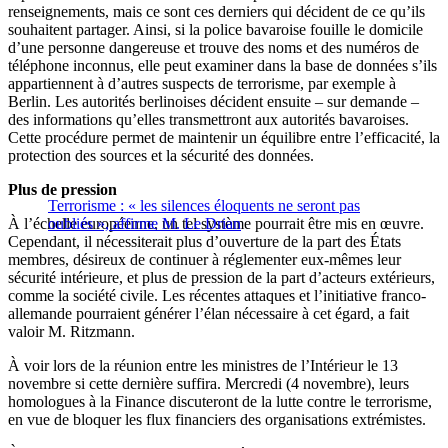
renseignements, mais ce sont ces derniers qui décident de ce qu’ils
souhaitent partager. Ainsi, si la police bavaroise fouille le domicile
d’une personne dangereuse et trouve des noms et des numéros de
téléphone inconnus, elle peut examiner dans la base de données s’ils
appartiennent à d’autres suspects de terrorisme, par exemple à
Berlin. Les autorités berlinoises décident ensuite – sur demande –
des informations qu’elles transmettront aux autorités bavaroises.
Cette procédure permet de maintenir un équilibre entre l’efficacité, la
protection des sources et la sécurité des données.
Plus de pression
Terrorisme : « les silences éloquents ne seront pas
À l’échelle européenne, un tel système pourrait être mis en œuvre.
oubliés », affirme M. Le Drian
Cependant, il nécessiterait plus d’ouverture de la part des États
membres, désireux de continuer à réglementer eux-mêmes leur
sécurité intérieure, et plus de pression de la part d’acteurs extérieurs,
comme la société civile. Les récentes attaques et l’initiative franco-
allemande pourraient générer l’élan nécessaire à cet égard, a fait
valoir M. Ritzmann.
À voir lors de la réunion entre les ministres de l’Intérieur le 13
novembre si cette dernière suffira. Mercredi (4 novembre), leurs
homologues à la Finance discuteront de la lutte contre le terrorisme,
en vue de bloquer les flux financiers des organisations extrémistes.