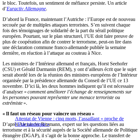
le bloc. Toutefois, un sentiment de méfiance persiste. Un article
d’
Euractiv Allemagne
.
D’abord la France, maintenant l’Autriche : l’Europe est de nouveau
secouée par de multiples attaques terroristes. S’en suivent chaque
fois des témoignages de solidarité de la part du sérail politique
européen. Pourtant, sur le plan structurel, l’UE doit faire preuve de
plus de coopération afin de contrer le terrorisme, peut-on lire dans
une déclaration commune franco-allemande publiée la semaine
dernière, en réaction à l’attaque au couteau à Nice.
Les ministres de l’Intérieur allemand et français, Horst Seehofer
(CSU) et Gérald Darmanin (REM), y ont d’ailleurs écrit que le sujet
serait abordé lors de la réunion des ministres européens de l’Intérieur
organisée par la présidence allemande du Conseil de l’UE ce 13
novembre. D’ici là, les deux hommes indiquent qu’il est nécessaire
d’analyser «
comment améliorer l’échange de renseignements sur
les personnes pouvant représenter une menace terroriste ou
extrémiste
».
« Il faut un réseau pour vaincre un réseau »
Attentat de Vienne : cinq morts, l’assaillant « proche de
D’après Alexander Ritzmann, expert sur les questions liées au
l’Etat islamique »
terrorisme et à la sécurité auprès de la Société allemande de Politique
étrangère (DGAP), il s’agit de la bonne approche. Le transfert de