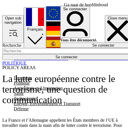
Ga naar de hoofdinhoud
Se connecter
Open sub
Close menu
English
navigation
Français
Deutsch
Vous êtes déconnecté.
Recherche
Se connecter
Español
Lumières éteintes
Se connecter
Rapporteur
Politique
Économie
Newsletters
Evénements
Em
POLITIQUE
POLICY AREAS
La lutte européenne contre le
Economie
Politique
terrorisme, une question de
Agriculture et Alimentation
Santé
communication
Technologies
Energie, Environnement et Transport
Défense
La France et l’Allemagne appellent les États membres de l’UE à
travailler main dans la main afin de lutter contre le terrorisme. Pour