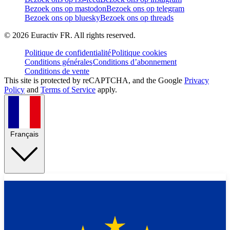
Bezoek ons op mastodon
Bezoek ons op telegram
Bezoek ons op bluesky
Bezoek ons op threads
©
2026
Euractiv FR. All rights reserved.
Politique de confidentialité
Politique cookies
Conditions générales
Conditions d’abonnement
Conditions de vente
This site is protected by reCAPTCHA, and the Google
Privacy
Policy
and
Terms of Service
apply.
Français