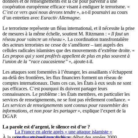
données et de renseignements est la clé pour parvenir à une
coopération européenne efficace visant à endiguer le terrorisme. «
C’est ce vers quoi nous devons tendre
», a-t-il poursuivi au cours
d’un entretien avec
Euractiv Allemagne
.
Le terrorisme représente un fléau international, et il nécessite la prise
de mesures à la même échelle, soutient M. Ritzmann : «
Il faut un
réseau pour vaincre un réseau
». La coordination transfrontalière
des acteurs terroristes ne cesse de s’améliorer – tant auprès des
cellules radicales islamistes que des mouvements d’extrême droite. «
Les propos qui y sont proférés appellent de plus en plus souvent à
l’union de la “race caucasienne”
», ajoute-t-il.
Les attaques sont fomentées à l’étranger, les assaillants s’échappent
au-delà des frontières, les flux financiers forment un réseau de
comptes internationaux. Dans ces cas, les États à eux seuls ne sont
pas efficaces. C’est pourquoi ils doivent partager leurs
connaissances. Le problème : les États membres, en particulier les
services de renseignements, ne se font pas réellement confiance. «
Les services de renseignements sont connus pour rassembler des
informations, et non pour les partager
», explique l’expert de la
DGAP.
La parole est d’argent, le silence est d’or ?
La France en alerte après « une attaque islamiste »
À la suite des attaques terroristes au début des années 2000,
contre une basilique de Nice