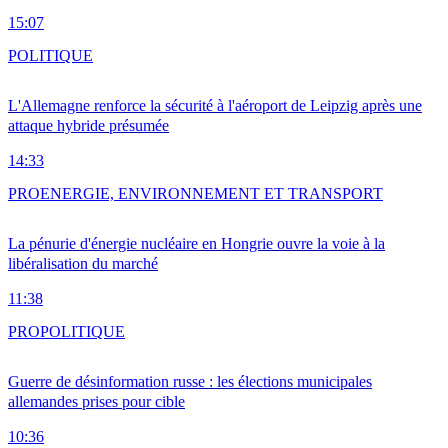
15:07
POLITIQUE
L'Allemagne renforce la sécurité à l'aéroport de Leipzig après une
attaque hybride présumée
14:33
PRO
ENERGIE, ENVIRONNEMENT ET TRANSPORT
La pénurie d'énergie nucléaire en Hongrie ouvre la voie à la
libéralisation du marché
11:38
PRO
POLITIQUE
Guerre de désinformation russe : les élections municipales
allemandes prises pour cible
10:36