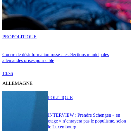
PRO
POLITIQUE
Guerre de désinformation russe : les élections municipales
allemandes prises pour cible
10:36
ALLEMAGNE
POLITIQUE
INTERVIEW : Prendre Schengen « en
otage » n’enrayera pas le populisme, selon
le Luxembourg