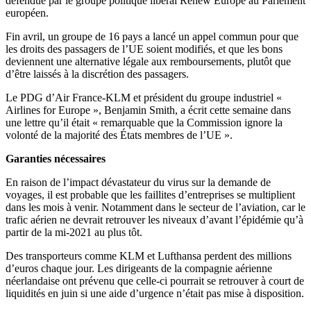
défendue par le groupe politique libéral Renew Europe au Parlement
européen.
Fin avril, un groupe de 16 pays a lancé un appel commun pour que
les droits des passagers de l’UE soient modifiés, et que les bons
deviennent une alternative légale aux remboursements, plutôt que
d’être laissés à la discrétion des passagers.
Le PDG d’Air France-KLM et président du groupe industriel «
Airlines for Europe », Benjamin Smith, a écrit cette semaine dans
une lettre qu’il était « remarquable que la Commission ignore la
volonté de la majorité des États membres de l’UE ».
Garanties nécessaires
En raison de l’impact dévastateur du virus sur la demande de
voyages, il est probable que les faillites d’entreprises se multiplient
dans les mois à venir. Notamment dans le secteur de l’aviation, car le
trafic aérien ne devrait retrouver les niveaux d’avant l’épidémie qu’à
partir de la mi-2021 au plus tôt.
Des transporteurs comme KLM et Lufthansa perdent des millions
d’euros chaque jour. Les dirigeants de la compagnie aérienne
néerlandaise ont prévenu que celle-ci pourrait se retrouver à court de
liquidités en juin si une aide d’urgence n’était pas mise à disposition.