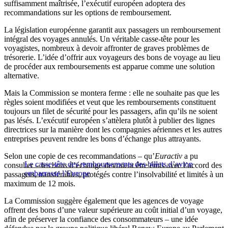
suffisamment maîtrisée, l’exécutif européen adoptera des
recommandations sur les options de remboursement.
La législation européenne garantit aux passagers un remboursement
intégral des voyages annulés. Un véritable casse-tête pour les
voyagistes, nombreux à devoir affronter de graves problèmes de
trésorerie. L’idée d’offrir aux voyageurs des bons de voyage au lieu
de procéder aux remboursements est apparue comme une solution
alternative.
Mais la Commission se montera ferme : elle ne souhaite pas que les
règles soient modifiées et veut que les remboursements constituent
toujours un filet de sécurité pour les passagers, afin qu’ils ne soient
pas lésés. L’exécutif européen s’attèlera plutôt à publier des lignes
directrices sur la manière dont les compagnies aériennes et les autres
entreprises peuvent rendre les bons d’échange plus attrayants.
Selon une copie de ces recommandations – qu’
Euractiv
a pu
Le casse-tête des remboursements des billets d’avion
consulter – les bons d’échange devraient être émis avec l’accord des
embarrasse l’Europe
passagers, transférables, protégés contre l’insolvabilité et limités à un
maximum de 12 mois.
La Commission suggère également que les agences de voyage
offrent des bons d’une valeur supérieure au coût initial d’un voyage,
afin de préserver la confiance des consommateurs – une idée