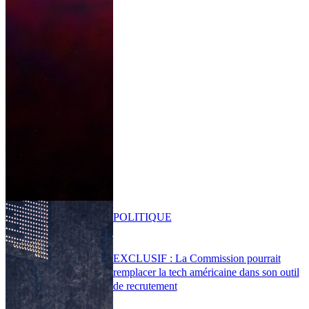
POLITIQUE
EXCLUSIF : La Commission pourrait
remplacer la tech américaine dans son outil
de recrutement