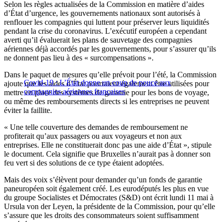
Selon les règles actualisées de la Commission en matière d’aides
d’État d’urgence, les gouvernements nationaux sont autorisés à
renflouer les compagnies qui luttent pour préserver leurs liquidités
pendant la crise du coronavirus. L’exécutif européen a cependant
averti qu’il évaluerait les plans de sauvetage des compagnies
aériennes déjà accordés par les gouvernements, pour s’assurer qu’ils
ne donnent pas lieu à des « surcompensations ».
Dans le paquet de mesures qu’elle prévoit pour l’été, la Commission
Covid-19 : L’État donne un coup de pouce aux
ajoute que les aides d’État pourraient également être utilisées pour
compagnies aériennes françaises
mettre en place des systèmes de garantie pour les bons de voyage,
ou même des remboursements directs si les entreprises ne peuvent
éviter la faillite.
« Une telle couverture des demandes de remboursement ne
profiterait qu’aux passagers ou aux voyageurs et non aux
entreprises. Elle ne constituerait donc pas une aide d’État », stipule
le document. Cela signifie que Bruxelles n’aurait pas à donner son
feu vert si des solutions de ce type étaient adoptées.
Mais des voix s’élèvent pour demander qu’un fonds de garantie
paneuropéen soit également créé. Les eurodéputés les plus en vue
du groupe Socialistes et Démocrates (S&D) ont écrit lundi 11 mai à
Ursula von der Leyen, la présidente de la Commission, pour qu’elle
s’assure que les droits des consommateurs soient suffisamment