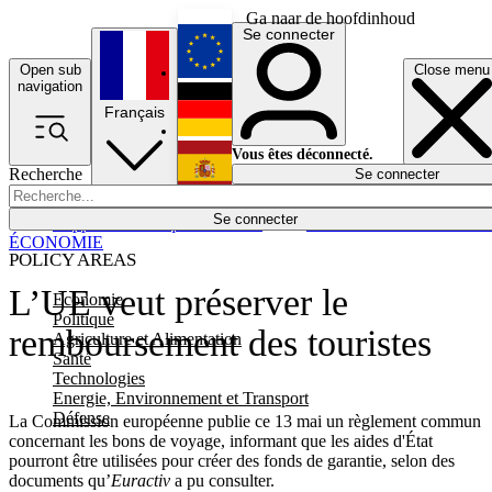
Ga naar de hoofdinhoud
Se connecter
Open sub
Close menu
English
navigation
Français
Deutsch
Vous êtes déconnecté.
Recherche
Se connecter
Español
Lumières éteintes
Se connecter
Rapporteur
Politique
Économie
Newsletters
Evénements
Em
ÉCONOMIE
POLICY AREAS
L’UE veut préserver le
Economie
Politique
remboursement des touristes
Agriculture et Alimentation
Santé
Technologies
Energie, Environnement et Transport
Défense
La Commission européenne publie ce 13 mai un règlement commun
concernant les bons de voyage, informant que les aides d'État
pourront être utilisées pour créer des fonds de garantie, selon des
documents qu’
Euractiv
a pu consulter.