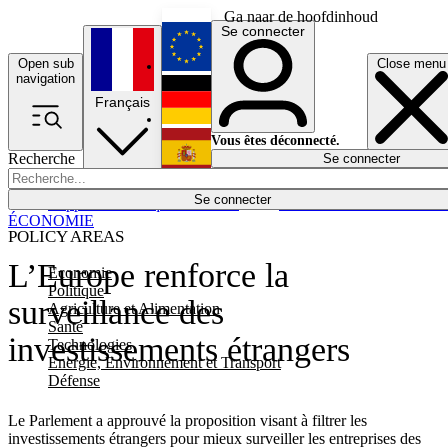
Ga naar de hoofdinhoud
Se connecter
Open sub
Close menu
English
navigation
Français
Deutsch
Vous êtes déconnecté.
Recherche
Se connecter
Español
Lumières éteintes
Se connecter
Rapporteur
Politique
Économie
Newsletters
Evénements
Em
ÉCONOMIE
POLICY AREAS
L’Europe renforce la
Economie
Politique
surveillance des
Agriculture et Alimentation
Santé
investissements étrangers
Technologies
Energie, Environnement et Transport
Défense
Le Parlement a approuvé la proposition visant à filtrer les
investissements étrangers pour mieux surveiller les entreprises des