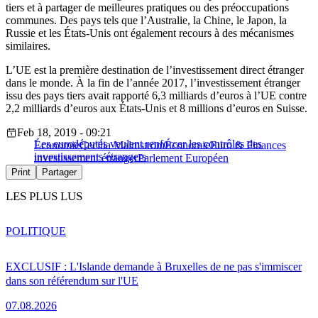
tiers et à partager de meilleures pratiques ou des préoccupations
communes. Des pays tels que l’Australie, la Chine, le Japon, la
Russie et les États-Unis ont également recours à des mécanismes
similaires.
L’UE est la première destination de l’investissement direct étranger
dans le monde. À la fin de l’année 2017, l’investissement étranger
issu des pays tiers avait rapporté 6,3 milliards d’euros à l’UE contre
2,2 milliards d’euros aux États-Unis et 8 millions d’euros en Suisse.
Feb 18, 2019 - 09:21
Les eurodéputés veulent renforcer les contrôles des
Économie
Cecilia Malmström
Économie
Euro & Finances
investissements étrangers
investissement étranger
Parlement Européen
Print
Partager
LES PLUS LUS
POLITIQUE
EXCLUSIF : L'Islande demande à Bruxelles de ne pas s'immiscer
dans son référendum sur l'UE
07.08.2026