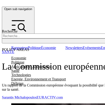
Open sub navigation
Recherche
Rapporteur
Politique
Économie
Newsletters
Evénements
Em
POLICY AREAS
SANTÉ
Economie
Politique
La Commission européenne m
Agriculture et Alimentation
Santé
Technologies
Energie, Environnement et Transport
Défense
Un rapport de la Commission européenne évoquant la possibilité que les
sur la santé.
Sarantis Michalopoulos
EURACTIV.com