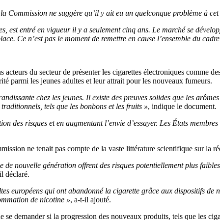
de la Commission ne suggère qu’il y ait eu un quelconque problème à cet
ques, est entré en vigueur il y a seulement cinq ans. Le marché se dévelo
a place. Ce n’est pas le moment de remettre en cause l’ensemble du cadre
ns acteurs du secteur de présenter les cigarettes électroniques comme des 
rité parmi les jeunes adultes et leur attrait pour les nouveaux fumeurs.
dissante chez les jeunes. Il existe des preuves solides que les arômes d
raditionnels, tels que les bonbons et les fruits »
, indique le document.
ion des risques et en augmentant l’envie d’essayer. Les États membres i
ssion ne tenait pas compte de la vaste littérature scientifique sur la ré
ine de nouvelle génération offrent des risques potentiellement plus faibl
-il déclaré.
ultes européens qui ont abandonné la cigarette grâce aux dispositifs de 
ommation de nicotine »
, a-t-il ajouté.
 se demander si la progression des nouveaux produits, tels que les cigar