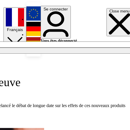
Se connecter
Close menu
English
Français
Deutsch
Vous êtes déconnecté.
Se connecter
Español
Lumières éteintes
reuve
elancé le débat de longue date sur les effets de ces nouveaux produits