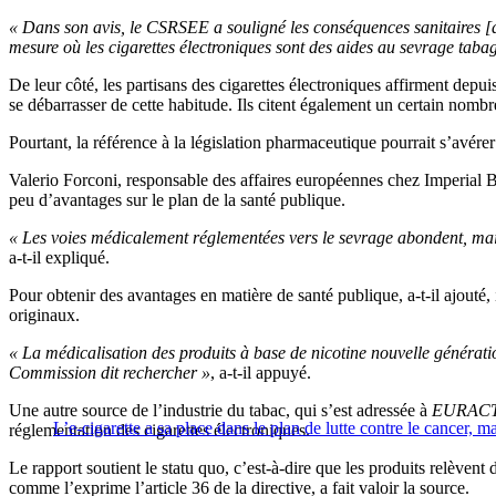
« Dans son avis, le CSRSEE a souligné les conséquences sanitaires [des
mesure où les cigarettes électroniques sont des aides au sevrage tabag
De leur côté, les partisans des cigarettes électroniques affirment depu
se débarrasser de cette habitude. Ils citent également un certain nombr
Pourtant, la référence à la législation pharmaceutique pourrait s’avérer
Valerio Forconi, responsable des affaires européennes chez Imperial B
peu d’avantages sur le plan de la santé publique.
« Les voies médicalement réglementées vers le sevrage abondent, mais e
a-t-il expliqué.
Pour obtenir des avantages en matière de santé publique, a-t-il ajouté, 
originaux.
« La médicalisation des produits à base de nicotine nouvelle génération
Commission dit rechercher »
, a-t-il appuyé.
Une autre source de l’industrie du tabac, qui s’est adressée à
EURACT
L’e-cigarette a sa place dans le plan de lutte contre le cancer, m
réglementation des cigarettes électroniques.
Le rapport soutient le statu quo, c’est-à-dire que les produits relèvent d
comme l’exprime l’article 36 de la directive, a fait valoir la source.