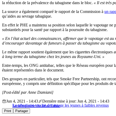
la réduction de la prévalence du tabagisme dans le bloc.
« Il est très
La source a également comparé le rapport de la Commission à
un rapp
qu’aides au sevrage tabagique.
En effet le PHE a maintenu sa position selon laquelle le vapotage ne 
substantiels pour la santé par rapport à la poursuite du tabagisme.
« En l’état actuel des connaissances, affirmer que le vapotage est a
d’encourager davantage de fumeurs à passer du tabagisme au vapotage.
Le même rapport soutient également que les cigarettes électroniques at
à long terme du tabagisme chez les jeunes au Royaume-Uni. »
Entre-temps, les ONG antitabac, telles que le Réseau européen pour l
étaient représentées dans le document.
Des groupes en particulier, tels que Smoke Free Partnership, ont recom
européenne, y compris une définition spécifique pour les produits de t
[Post-édité par Anne Damiani]
Jun 4, 2021 - 14:43
Dernière mise à jour: Jun 4, 2021 - 14:43
Le tabagisme touche davantage les jeunes à faibles revenus
Santé
industrie du tabac
Tabac
Print
Partager