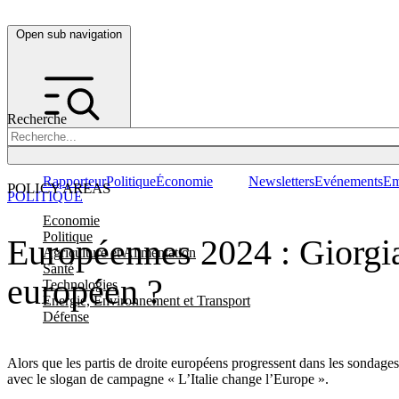
Open sub navigation
Recherche
Rapporteur
Politique
Économie
Newsletters
Evénements
Em
POLICY AREAS
POLITIQUE
Economie
Politique
Européennes 2024 : Giorgia
Agriculture et Alimentation
Santé
européen ?
Technologies
Energie, Environnement et Transport
Défense
Alors que les partis de droite européens progressent dans les sondag
avec le slogan de campagne « L’Italie change l’Europe ».