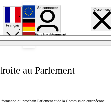
Se connecter
Close menu
English
Français
Deutsch
Vous êtes déconnecté.
Se connecter
Español
Lumières éteintes
droite au Parlement
 la formation du prochain Parlement et de la Commission européenne