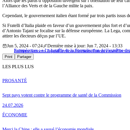
Alors que les partis d’opposition divergent sur l’orientation de leur c
l’Alliance des Verts et de la Gauche milite la paix.
Cependant, le gouvernement italien étant formé par trois partis issus d
Si Fratelli d’Italia plaide en faveur d’un gouvernement plus fort et 
d’Antonio Tajani se focalise sur la défense européenne. La Lega, co
attirer les électeurs déçus par l’UE.
Jun 5, 2024 - 07:24
Dernière mise à jour: Jun 7, 2024 - 13:33
Européennes : « La bataille de la normalisation de l’extrême dro
Politique
Antonio Tajani
Élections
Élections Européennes
Electi
Print
Partager
LES PLUS LUS
PRO
SANTÉ
Sept pays votent contre le programme de santé de la Commission
24.07.2026
ÉCONOMIE
Merci la Chine : elle a sauvé l’économie mondiale