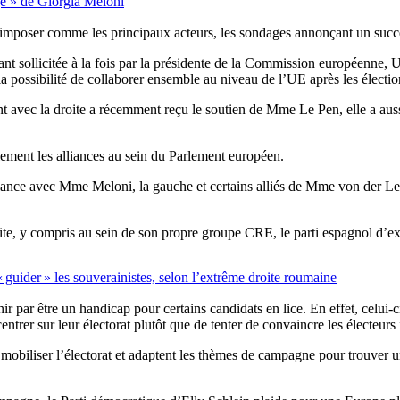
age » de Giorgia Meloni
s’imposer comme les principaux acteurs, les sondages annonçant un succè
 étant sollicitée à la fois par la présidente de la Commission européen
 possibilité de collaborer ensemble au niveau de l’UE après les électi
 avec la droite a récemment reçu le soutien de Mme Le Pen, elle a aussi
alement les alliances au sein du Parlement européen.
nce avec Mme Meloni, la gauche et certains alliés de Mme von der Leyen 
ite, y compris au sein de son propre groupe CRE, le parti espagnol d’e
uider » les souverainistes, selon l’extrême droite roumaine
ir par être un handicap pour certains candidats en lice. En effet, celui-c
ntrer sur leur électorat plutôt que de tenter de convaincre les électeurs
mobiliser l’électorat et adaptent les thèmes de campagne pour trouver un