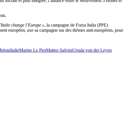
s sociale et plus intégrée, l’alliance entre le Mouvement 5 étoiles et
eau.
’Italie change l’Europe »
, la campagne de Forza Italia (PPE)
ement européen, axe sa campagne sur des thèmes anti-européens, pour
Meloni
Italie
Marine Le Pen
Matteo Salvini
Ursula von der Leyen