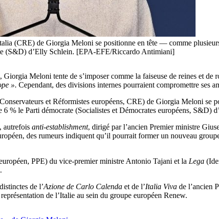
d’Italia (CRE) de Giorgia Meloni se positionne en tête — comme plusieu
rate (S&D) d’Elly Schlein. [EPA-EFE/Riccardo Antimiani]
s, Giorgia Meloni tente de s’imposer comme la faiseuse de reines et de
ope »
. Cependant, des divisions internes pourraient compromettre ses a
Conservateurs et Réformistes européens, CRE) de Giorgia Meloni se pos
 6 % le Parti démocrate (Socialistes et Démocrates européens, S&D) d’
 autrefois
anti-establishment
, dirigé par l’ancien Premier ministre Gius
uropéen, des rumeurs indiquent qu’il pourrait former un nouveau groupe
 européen, PPE) du vice-premier ministre Antonio Tajani et la
Lega
(Ide
.
istinctes de l’
Azione de Carlo Calenda
et de l’
Italia Viva
de l’ancien P
la représentation de l’Italie au sein du groupe européen Renew.