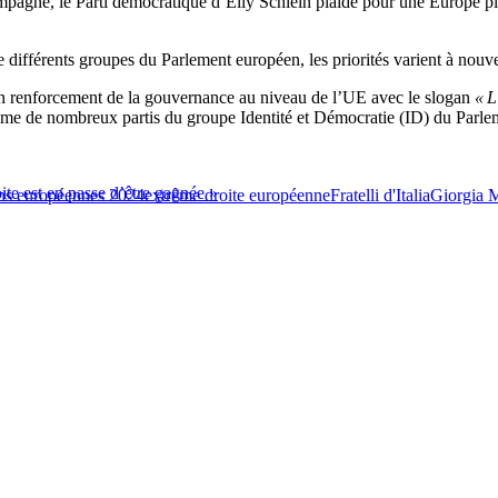
ampagne, le Parti démocratique d’Elly Schlein plaide pour une Europe plu
e différents groupes du Parlement européen, les priorités varient à nouv
d’un renforcement de la gouvernance au niveau de l’UE avec le slogan
« L
mme de nombreux partis du groupe Identité et Démocratie (ID) du Parl
ite est en passe d’être gagnée »
ons européennes 2024
extrême droite européenne
Fratelli d'Italia
Giorgia 