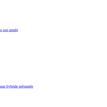
ns son armée
taque hybride présumée