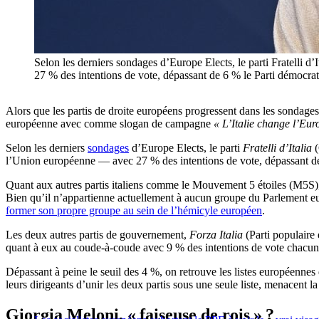
Selon les derniers sondages d’Europe Elects, le parti Fratelli 
27 % des intentions de vote, dépassant de 6 % le Parti démoc
Alors que les partis de droite européens progressent dans les sondage
européenne avec comme slogan de campagne
« L’Italie change l’Eur
Selon les derniers
sondages
d’Europe Elects, le parti
Fratelli d’Italia
(
l’Union européenne — avec 27 % des intentions de vote, dépassant de
Quant aux autres partis italiens comme le Mouvement 5 étoiles (M5S),
Bien qu’il n’appartienne actuellement à aucun groupe du Parlement e
former son propre groupe au sein de l’hémicyle européen
.
Les deux autres partis de gouvernement,
Forza Italia
(Parti populaire
quant à eux au coude-à-coude avec 9 % des intentions de vote chacun
Dépassant à peine le seuil des 4 %, on retrouve les listes européennes d
leurs dirigeants d’unir les deux partis sous une seule liste, menacent 
Giorgia Meloni, « faiseuse de rois » ?