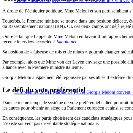
Les socialistes européens exhortent le PPE à voir le « vrai vis
À droite de l’échiquier politique, Mme Meloni et son parti semblent 
Toutefois, la Première ministre se trouve dans une position délicate,
du Rassemblement national (RN). Or, ces deux camps ont déjà rejeté la
Outre le fait que l’appel de Mme Meloni en faveur d’un rapprochement
récente interview accordée à
Skuola.net
.
Sa position de « faiseuse de rois et de reines » pourrait changer radic
Par exemple, alors que Mme von der Leyen envisage une possible allia
alliance avec la Première ministre italienne.
Giorgia Meloni a également été repoussée par ses alliés d’extrême dro
Le défi du vote préférentiel
Européennes 2024 : Marine Le Pen et Giorgia Meloni doivent « g
Dans le même temps, le système de vote préférentiel italien pourrait fin
les autres pour obtenir un siège au Parlement européen et ainsi se conce
En conséquence, les partis choisissent des candidats stratégiques pour 
n’existe souvent pas de véritable stratégie nationale.