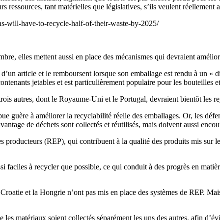
 ressources, tant matérielles que législatives, s’ils veulent réellement al
-will-have-to-recycle-half-of-their-waste-by-2025/
bre, elles mettent aussi en place des mécanismes qui devraient améliorer
d’un article et le remboursent lorsque son emballage est rendu à un « dis
ontenants jetables et est particulièrement populaire pour les bouteilles et
ois autres, dont le Royaume-Uni et le Portugal, devraient bientôt les re
ue guère à améliorer la recyclabilité réelle des emballages. Or, les déf
antage de déchets sont collectés et réutilisés, mais doivent aussi encour
 producteurs (REP), qui contribuent à la qualité des produits mis sur le 
ussi faciles à recycler que possible, ce qui conduit à des progrès en mati
roatie et la Hongrie n’ont pas mis en place des systèmes de REP. Mais 
les matériaux soient collectés séparément les uns des autres, afin d’évite