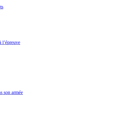
ts
à l’épreuve
ns son armée