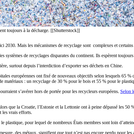
nt toujours à la décharge. [[Shutterstock]]
ci 2030. Mais les mécanismes de recyclage sont complexes et certains 
 les systèmes de recyclages disparates du continent. Ils espèrent toujou
lière, surtout depuis l’interdiction d’exporter ses déchets en Chine.
pitales européennes ont fixé de nouveaux objectifs selon lesquels 65 % 
 de matériaux : un recyclage de 30 % pour le bois et 55 % pour le plasti
ourraient s’avérer hors de portée pour les recycleurs européens.
Selon l
ors que la Croatie, l’Estonie et la Lettonie ont à peine dépassé les 50 
les vrais efforts.
le plastique, pour lequel de nombreux États membres sont loin d’atteind
esure, des métaux, signifient que tout n’est pas encore perdu pour les 