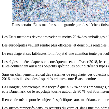
Dans certains États membres, une grande part des déchets finisse
Les États membres devront recycler au moins 70 % des emballages d’i
Les eurodéputés veulent rendre plus efficaces, et donc plus rentables,
Le recyclage et ses faiblesses font l’objet d’une attention toute particu
Les règles ont été adaptées en conséquence et, en février 2018, les ca
Elles contiennent aussi des objectifs spécifiques pour différents types
Sans un changement radical des systèmes de recyclage, ces objectifs p
2016, mais il existe des disparités criantes entre États membres.
La Hongrie, par exemple, n’a recyclé que 49,7 % de ses emballages, al
et le Danemark, où le recyclage tourne autour de 80 %, qui fournissent 
Il en va de même pour les objectifs spécifiques aux matériaux, comme 
Les succès remportés dans les secteurs du verre et, dans une moindre m