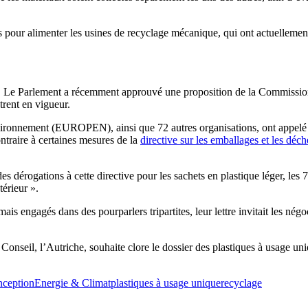
ès pour alimenter les usines de recyclage mécanique, qui ont actuelleme
t. Le Parlement a récemment approuvé une proposition de la Commission d
trent en vigueur.
ronnement (EUROPEN), ainsi que 72 autres organisations, ont appelé l’U
ntraire à certaines mesures de la
directive sur les emballages et les déc
s dérogations à cette directive pour les sachets en plastique léger, le
érieur ».
s engagés dans des pourparlers tripartites, leur lettre invitait les négo
 Conseil, l’Autriche, souhaite clore le dossier des plastiques à usage uni
nception
Energie & Climat
plastiques à usage unique
recyclage