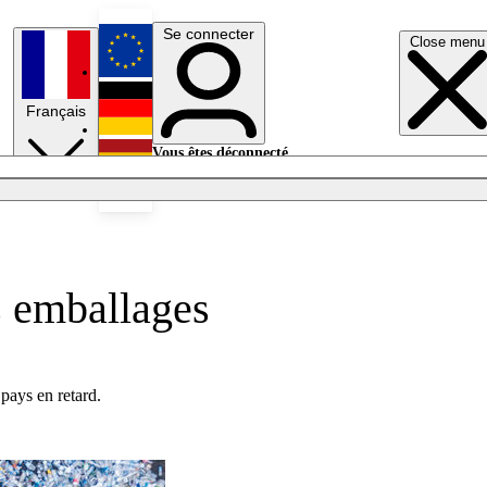
Se connecter
Close menu
English
Français
Deutsch
Vous êtes déconnecté.
Se connecter
Español
Lumières éteintes
s emballages
pays en retard.