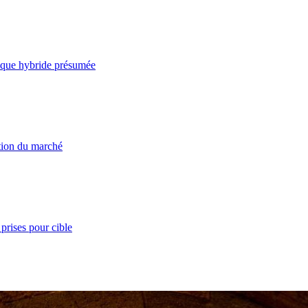
taque hybride présumée
ation du marché
prises pour cible