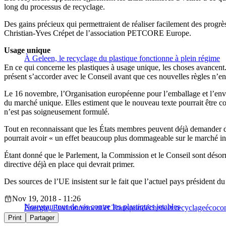
long du processus de recyclage.
Des gains précieux qui permettraient de réaliser facilement des progr
Christian-Yves Crépet de l’association PETCORE Europe.
Usage unique
À Geleen, le recyclage du plastique fonctionne à plein régime
En ce qui concerne les plastiques à usage unique, les choses avancen
présent s’accorder avec le Conseil avant que ces nouvelles règles n’en
Le 16 novembre, l’Organisation européenne pour l’emballage et l’envi
du marché unique. Elles estiment que le nouveau texte pourrait être co
n’est pas soigneusement formulé.
Tout en reconnaissant que les États membres peuvent déjà demander de
pourrait avoir « un effet beaucoup plus dommageable sur le marché int
Étant donné que le Parlement, la Commission et le Conseil sont désormai
directive déjà en place qui devrait primer.
Des sources de l’UE insistent sur le fait que l’actuel pays président du
Nov 19, 2018 - 11:26
Nouveau tour de vis contre les plastiques jetables
Energie, Environnement et Transport
déchets et recyclage
écoco
Print
Partager