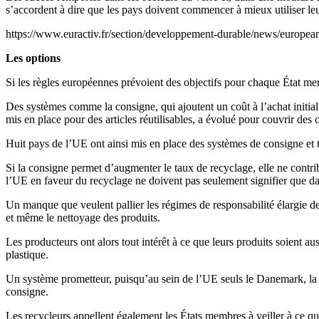
s’accordent à dire que les pays doivent commencer à mieux utiliser leurs
https://www.euractiv.fr/section/developpement-durable/news/europeans
Les options
Si les règles européennes prévoient des objectifs pour chaque État mem
Des systèmes comme la consigne, qui ajoutent un coût à l’achat initial 
mis en place pour des articles réutilisables, a évolué pour couvrir des c
Huit pays de l’UE ont ainsi mis en place des systèmes de consigne et tr
Si la consigne permet d’augmenter le taux de recyclage, elle ne contrib
l’UE en faveur du recyclage ne doivent pas seulement signifier que dav
Un manque que veulent pallier les régimes de responsabilité élargie des
et même le nettoyage des produits.
Les producteurs ont alors tout intérêt à ce que leurs produits soient a
plastique.
Un système prometteur, puisqu’au sein de l’UE seuls le Danemark, la C
consigne.
Les recycleurs appellent également les États membres à veiller à ce que 