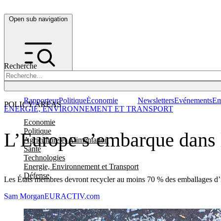
Open sub navigation
Recherche
Rapporteur
Politique
Économie
Newsletters
Evénements
Em
POLICY AREAS
ENERGIE, ENVIRONNEMENT ET TRANSPORT
Economie
Politique
L’Europe s’embarque dans l
Agriculture et Alimentation
Santé
Technologies
Energie, Environnement et Transport
Défense
Les États membres devront recycler au moins 70 % des emballages d’i
Sam Morgan
EURACTIV.com