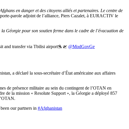
fghans en danger et des citoyens alliés et partenaires. Le centre de
e porte-parole adjoint de l’alliance, Piers Cazalet, à EURACTIV le
 la Géorgie pour son soutien ferme dans le cadre de l’évacuation de
t and transfer via Tbilisi airport🛬🛫
@ModGovGe
istan, a déclaré la sous-secrétaire d’État américaine aux affaires
ermes de présence militaire au sein du contingent de l’OTAN en
cadre de la mission « Resolute Support », la Géorgie a déployé 857
e l’OTAN.
 been our partners in
#Afghanistan