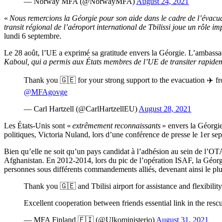
— Norway MFA (@NorwayMFA)
August 24, 2021
«
Nous remercions la Géorgie pour son aide dans le cadre de l’évacuati
transit régional de l’aéroport international de Tbilissi joue un rôle 
lundi 6 septembre.
Le 28 août, l’UE a exprimé sa gratitude envers la Géorgie. L’ambassa
Kaboul, qui a permis aux États membres de l’UE de transiter rapidemen
Thank you 🇬🇪 for your strong support to the evacuation ✈️ fr
@MFAgovge
— Carl Hartzell (@CarlHartzellEU)
August 28, 2021
Les États-Unis sont «
extrêmement reconnaissants
» envers la Géorgie 
politiques, Victoria Nuland, lors d’une conférence de presse le 1er se
Bien qu’elle ne soit qu’un pays candidat à l’adhésion au sein de l’OT
Afghanistan. En 2012-2014, lors du pic de l’opération ISAF, la Géorgie
personnes sous différents commandements alliés, devenant ainsi le p
Thank you 🇬🇪 and Tbilisi airport for assistance and flexibil
Excellent cooperation between friends essential link in the re
— MFA Finland 🇫🇮 (@Ulkoministerio)
August 31, 2021