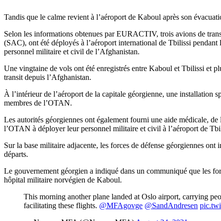
Tandis que le calme revient à l’aéroport de Kaboul après son évacuatio
Selon les informations obtenues par EURACTIV, trois avions de trans
(SAC), ont été déployés à l’aéroport international de Tbilissi pendant 
personnel militaire et civil de l’Afghanistan.
Une vingtaine de vols ont été enregistrés entre Kaboul et Tbilissi et p
transit depuis l’Afghanistan.
À l’intérieur de l’aéroport de la capitale géorgienne, une installation s
membres de l’OTAN.
Les autorités géorgiennes ont également fourni une aide médicale, de l
l’OTAN à déployer leur personnel militaire et civil à l’aéroport de Tbil
Sur la base militaire adjacente, les forces de défense géorgiennes ont 
départs.
Le gouvernement géorgien a indiqué dans un communiqué que les for
hôpital militaire norvégien de Kaboul.
This morning another plane landed at Oslo airport, carrying peo
facilitating these flights.
@MFAgovge
@SandAndresen
pic.tw