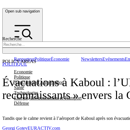
Open sub navigation
Recherche
Rapporteur
Politique
Économie
Newsletters
Evénements
Em
POLICY AREAS
POLITIQUE
Economie
Politique
Évacuations à Kaboul : l’U
Agriculture et Alimentation
Santé
reconnaissants » envers la
Technologies
Energie, Environnement et Transport
Défense
Tandis que le calme revient à l’aéroport de Kaboul après son évacuatio
Georgi Gotev
EURACTIV.com