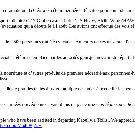
n dramatique, la Géorgie a été remerciée et félicitée pour son aide cruc
port militaire C-17 Globemaster III de l’US Heavy Airlift Wing (HAW),
l’évacuation qui a débuté le 14 août. Les avions ont effectué des vols rég
lus de 2 500 personnes ont été évacuées. Au cours de ces missions, l’espa
péciale a été mise en place par les autorités géorgiennes afin de répartir
a nourriture et d’autres produits de première nécessité aux personnes év
issi.
installé de grandes tentes à usage multiple destinées à accueillir les pe
ces armées norvégiennes avaient mis en place une «
unité de soins de t
ple who have been assisted in departing Kabul via Tbilisi. We appreciat
itter.com/IV54O8j2oH