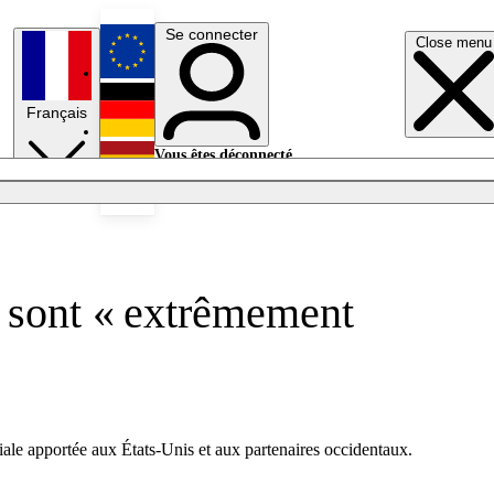
Se connecter
Close menu
English
Français
Deutsch
Vous êtes déconnecté.
Se connecter
Español
Lumières éteintes
N sont « extrêmement
iale apportée aux États-Unis et aux partenaires occidentaux.