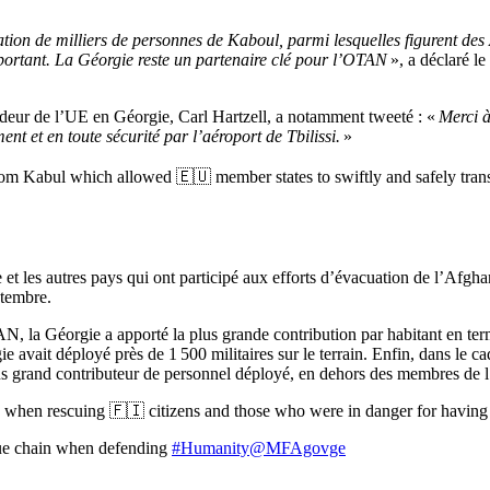
on de milliers de personnes de Kaboul, parmi lesquelles figurent des A
important. La Géorgie reste un partenaire clé pour l’OTAN
», a déclaré l
deur de l’UE en Géorgie, Carl Hartzell, a notamment tweeté : «
Merci à
t et en toute sécurité par l’aéroport de Tbilissi.
»
om Kabul which allowed 🇪🇺 member states to swiftly and safely transi
et les autres pays qui ont participé aux efforts d’évacuation de l’Afghan
ptembre.
AN, la Géorgie a apporté la plus grande contribution par habitant en t
 avait déployé près de 1 500 militaires sur le terrain. Enfin, dans le 
lus grand contributeur de personnel déployé, en dehors des membres d
ity when rescuing 🇫🇮 citizens and those who were in danger for having
scue chain when defending
#Humanity
@MFAgovge