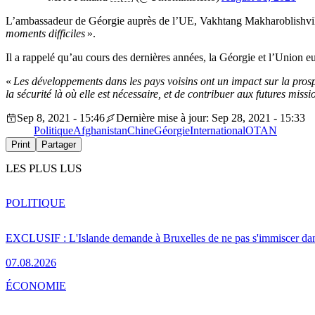
L’ambassadeur de Géorgie auprès de l’UE, Vakhtang Makharoblishvi
moments difficiles
».
Il a rappelé qu’au cours des dernières années, la Géorgie et l’Union 
«
Les développements dans les pays voisins ont un impact sur la prospé
la sécurité là où elle est nécessaire, et de contribuer aux futures mi
Sep 8, 2021 - 15:46
Dernière mise à jour: Sep 28, 2021 - 15:33
Politique
Afghanistan
Chine
Géorgie
International
OTAN
Print
Partager
LES PLUS LUS
POLITIQUE
EXCLUSIF : L'Islande demande à Bruxelles de ne pas s'immiscer dan
07.08.2026
ÉCONOMIE