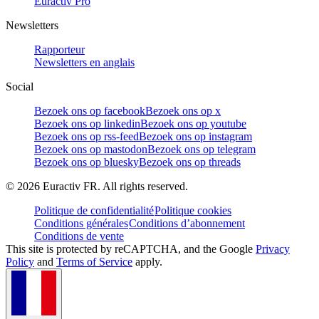
Euractiv Pro
Newsletters
Rapporteur
Newsletters en anglais
Social
Bezoek ons op facebook
Bezoek ons op x
Bezoek ons op linkedin
Bezoek ons op youtube
Bezoek ons op rss-feed
Bezoek ons op instagram
Bezoek ons op mastodon
Bezoek ons op telegram
Bezoek ons op bluesky
Bezoek ons op threads
©
2026
Euractiv FR. All rights reserved.
Politique de confidentialité
Politique cookies
Conditions générales
Conditions d’abonnement
Conditions de vente
This site is protected by reCAPTCHA, and the Google
Privacy
Policy
and
Terms of Service
apply.