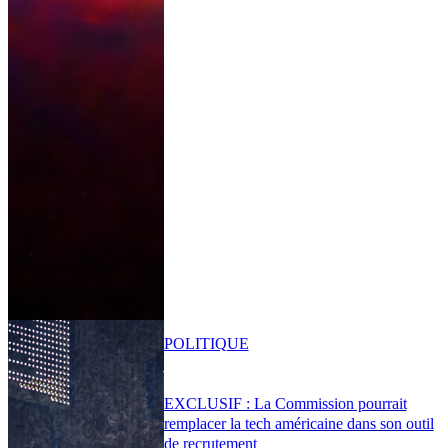
POLITIQUE
EXCLUSIF : La Commission pourrait
remplacer la tech américaine dans son outil
de recrutement