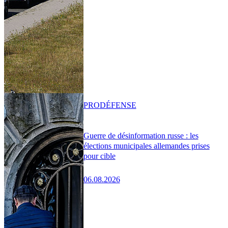
PRO
DÉFENSE
Guerre de désinformation russe : les
élections municipales allemandes prises
pour cible
06.08.2026