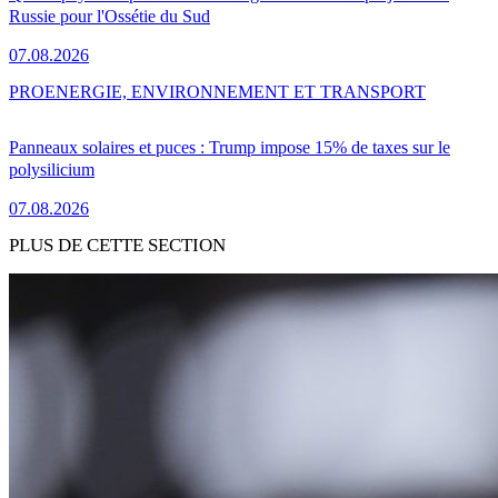
Russie pour l'Ossétie du Sud
07.08.2026
PRO
ENERGIE, ENVIRONNEMENT ET TRANSPORT
Panneaux solaires et puces : Trump impose 15% de taxes sur le
polysilicium
07.08.2026
PLUS DE CETTE SECTION