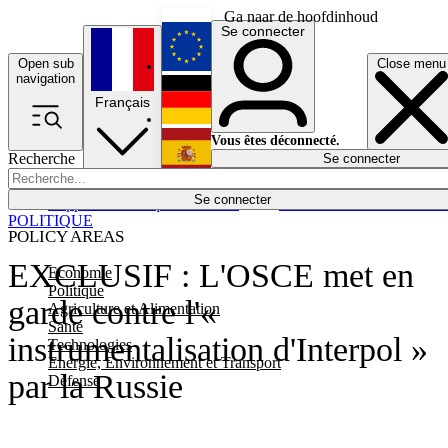
Ga naar de hoofdinhoud
Se connecter
Open sub
Close menu
English
navigation
Français
Deutsch
Vous êtes déconnecté.
Recherche
Se connecter
Español
Lumières éteintes
Se connecter
Rapporteur
Politique
Économie
Newsletters
Evénements
Em
POLITIQUE
POLICY AREAS
EXCLUSIF : L'OSCE met en
Economie
Politique
garde contre l'«
Agriculture et Alimentation
Santé
instrumentalisation d'Interpol »
Technologies
Energie, Environnement et Transport
par la Russie
Défense