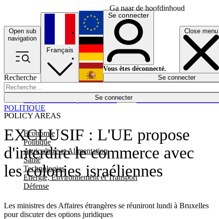
Ga naar de hoofdinhoud
Se connecter
Open sub
Close menu
English
navigation
Français
Deutsch
Vous êtes déconnecté.
Recherche
Se connecter
Español
Lumières éteintes
Se connecter
Rapporteur
Politique
Économie
Newsletters
Evénements
Em
POLITIQUE
POLICY AREAS
EXCLUSIF : L'UE propose
Economie
Politique
d'interdire le commerce avec
Agriculture et Alimentation
Santé
les colonies israéliennes
Technologies
Energie, Environnement et Transport
Défense
Les ministres des Affaires étrangères se réuniront lundi à Bruxelles
pour discuter des options juridiques