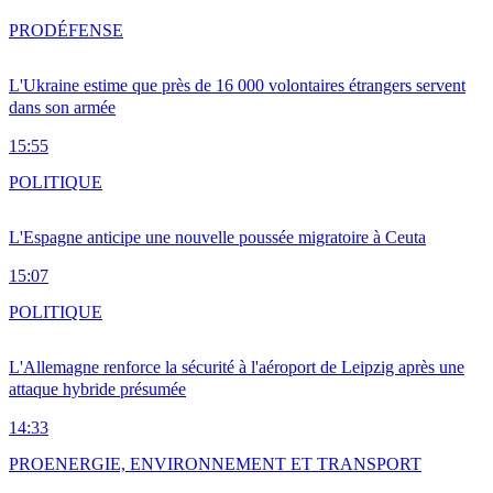
PRO
DÉFENSE
L'Ukraine estime que près de 16 000 volontaires étrangers servent
dans son armée
15:55
POLITIQUE
L'Espagne anticipe une nouvelle poussée migratoire à Ceuta
15:07
POLITIQUE
L'Allemagne renforce la sécurité à l'aéroport de Leipzig après une
attaque hybride présumée
14:33
PRO
ENERGIE, ENVIRONNEMENT ET TRANSPORT