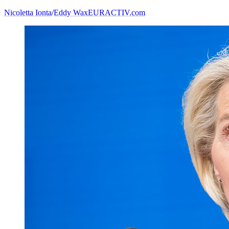
Nicoletta Ionta
/
Eddy Wax
EURACTIV.com