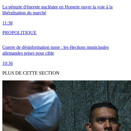
La pénurie d'énergie nucléaire en Hongrie ouvre la voie à la
libéralisation du marché
11:38
PRO
POLITIQUE
Guerre de désinformation russe : les élections municipales
allemandes prises pour cible
10:36
PLUS DE CETTE SECTION