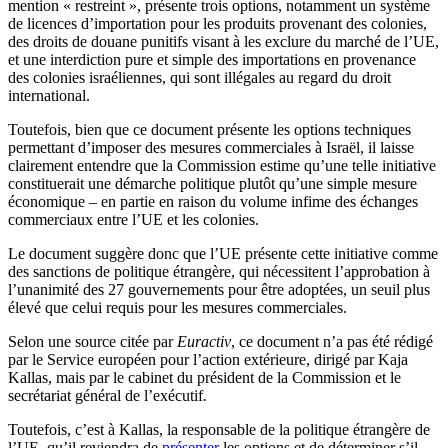
mention « restreint », présente trois options, notamment un système
de licences d’importation pour les produits provenant des colonies,
des droits de douane punitifs visant à les exclure du marché de l’UE,
et une interdiction pure et simple des importations en provenance
des colonies israéliennes, qui sont illégales au regard du droit
international.
Toutefois, bien que ce document présente les options techniques
permettant d’imposer des mesures commerciales à Israël, il laisse
clairement entendre que la Commission estime qu’une telle initiative
constituerait une démarche politique plutôt qu’une simple mesure
économique – en partie en raison du volume infime des échanges
commerciaux entre l’UE et les colonies.
Le document suggère donc que l’UE présente cette initiative comme
des sanctions de politique étrangère, qui nécessitent l’approbation à
l’unanimité des 27 gouvernements pour être adoptées, un seuil plus
élevé que celui requis pour les mesures commerciales.
Selon une source citée par
Euractiv
, ce document n’a pas été rédigé
par le Service européen pour l’action extérieure, dirigé par Kaja
Kallas, mais par le cabinet du président de la Commission et le
secrétariat général de l’exécutif
.
Toutefois, c’est à Kallas, la responsable de la politique étrangère de
l’UE, qu’il reviendra de
présenter
les options et de déterminer s’il