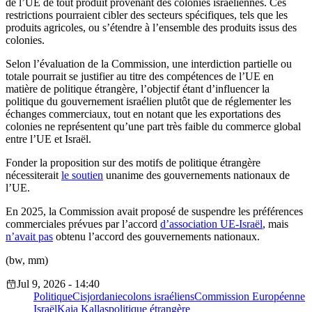
de l’UE de tout produit provenant des colonies israéliennes. Ces
restrictions pourraient cibler des secteurs spécifiques, tels que les
produits agricoles, ou s’étendre à l’ensemble des produits issus des
colonies.
Selon l’évaluation de la Commission, une interdiction partielle ou
totale pourrait se justifier au titre des compétences de l’UE en
matière de politique étrangère, l’objectif étant d’influencer la
politique du gouvernement israélien plutôt que de réglementer les
échanges commerciaux, tout en notant que les exportations des
colonies ne représentent qu’une part très faible du commerce global
entre l’UE et Israël.
Fonder la proposition sur des motifs de politique étrangère
nécessiterait
le soutien
unanime des gouvernements nationaux de
l’UE.
En 2025, la Commission avait proposé de suspendre les préférences
commerciales prévues par l’accord
d’association UE-Israël
, mais
n’avait pas
obtenu l’accord des gouvernements nationaux.
(bw, mm)
Jul 9, 2026 - 14:40
Politique
Cisjordanie
colons israéliens
Commission Européenne
Israël
Kaja Kallas
politique étrangère