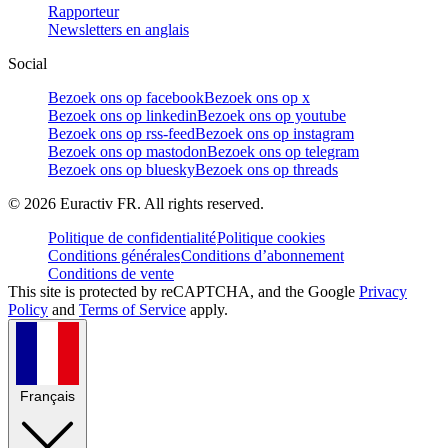
Rapporteur
Newsletters en anglais
Social
Bezoek ons op facebook
Bezoek ons op x
Bezoek ons op linkedin
Bezoek ons op youtube
Bezoek ons op rss-feed
Bezoek ons op instagram
Bezoek ons op mastodon
Bezoek ons op telegram
Bezoek ons op bluesky
Bezoek ons op threads
©
2026
Euractiv FR. All rights reserved.
Politique de confidentialité
Politique cookies
Conditions générales
Conditions d’abonnement
Conditions de vente
This site is protected by reCAPTCHA, and the Google
Privacy
Policy
and
Terms of Service
apply.
Français