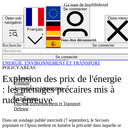
Ga naar de hoofdinhoud
Se connecter
Open sub
Close menu
English
navigation
Français
Deutsch
Vous êtes déconnecté.
Recherche
Se connecter
Español
Lumières éteintes
Se connecter
Rapporteur
Politique
Économie
Newsletters
Evénements
Em
ENERGIE, ENVIRONNEMENT ET TRANSPORT
POLICY AREAS
Explosion des prix de l'énergie
Economie
Politique
: les ménages précaires mis à
Agriculture et Alimentation
Santé
rude épreuve
Technologies
Energie, Environnement et Transport
Défense
Dans un sondage publié mercredi (7 septembre), le Secours
populaire et l’Ipsos mettent en lumière la précarité dans laquelle se