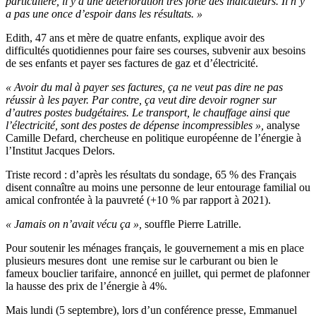
particulière, il y a une détérioration très forte des indicateurs. Il n’y
a pas une once d’espoir dans les résultats. »
Edith, 47 ans et mère de quatre enfants, explique avoir des
difficultés quotidiennes pour faire ses courses, subvenir aux besoins
de ses enfants et payer ses factures de gaz et d’électricité.
« Avoir du mal à payer ses factures, ça ne veut pas dire ne pas
réussir à les payer. Par contre, ça veut dire devoir rogner sur
d’autres postes budgétaires. Le transport, le chauffage ainsi que
l’électricité, sont des postes de dépense incompressibles »,
analyse
Camille Defard, chercheuse en politique européenne de l’énergie à
l’Institut Jacques Delors.
Triste record : d’après les résultats du sondage, 65 % des Français
disent connaître au moins une personne de leur entourage familial ou
amical confrontée à la pauvreté (+10 % par rapport à 2021).
« Jamais on n’avait vécu ça »,
souffle Pierre Latrille.
Pour soutenir les ménages français, le gouvernement a mis en place
plusieurs mesures dont une remise sur le carburant ou bien le
fameux bouclier tarifaire, annoncé en juillet, qui permet de plafonner
la hausse des prix de l’énergie à 4%.
Mais lundi (5 septembre), lors d’un conférence presse, Emmanuel