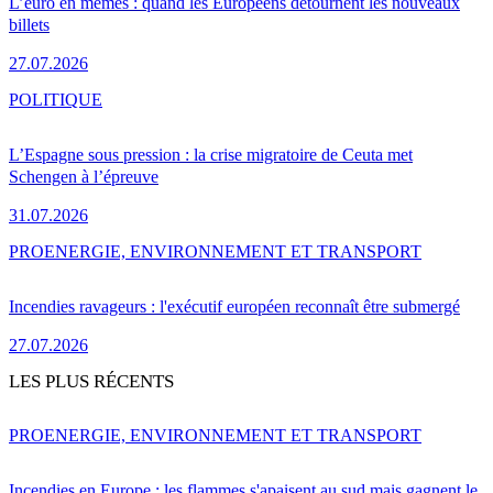
L’euro en mèmes : quand les Européens détournent les nouveaux
billets
27.07.2026
POLITIQUE
L’Espagne sous pression : la crise migratoire de Ceuta met
Schengen à l’épreuve
31.07.2026
PRO
ENERGIE, ENVIRONNEMENT ET TRANSPORT
Incendies ravageurs : l'exécutif européen reconnaît être submergé
27.07.2026
LES PLUS RÉCENTS
PRO
ENERGIE, ENVIRONNEMENT ET TRANSPORT
Incendies en Europe : les flammes s'apaisent au sud mais gagnent le