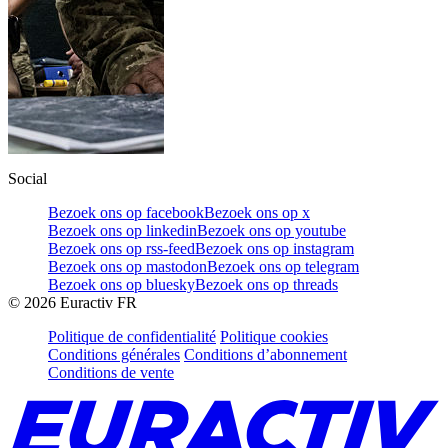
Social
Bezoek ons op facebook
Bezoek ons op x
Bezoek ons op linkedin
Bezoek ons op youtube
Bezoek ons op rss-feed
Bezoek ons op instagram
Bezoek ons op mastodon
Bezoek ons op telegram
Bezoek ons op bluesky
Bezoek ons op threads
©
2026
Euractiv FR
Politique de confidentialité
Politique cookies
Conditions générales
Conditions d’abonnement
Conditions de vente