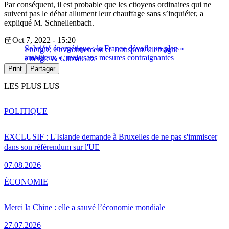
Par conséquent, il est probable que les citoyens ordinaires qui ne
suivent pas le débat allument leur chauffage sans s’inquiéter, a
expliqué M. Schnellenbach.
Oct 7, 2022 - 15:20
Sobriété énergétique : la France dévoile un plan «
Energie, Environnement et Transport
Allemagne
ambitieux », mais sans mesures contraignantes
Energie & Climat
Gaz
Print
Partager
LES PLUS LUS
POLITIQUE
EXCLUSIF : L'Islande demande à Bruxelles de ne pas s'immiscer
dans son référendum sur l'UE
07.08.2026
ÉCONOMIE
Merci la Chine : elle a sauvé l’économie mondiale
27.07.2026