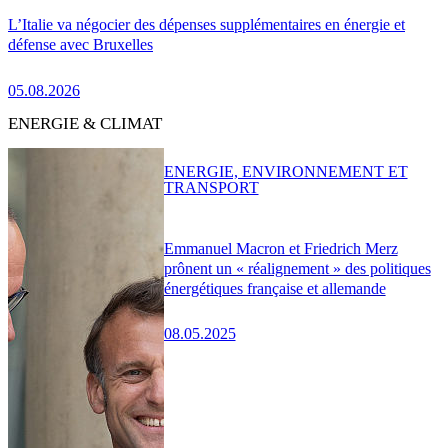
L’Italie va négocier des dépenses supplémentaires en énergie et
défense avec Bruxelles
05.08.2026
ENERGIE & CLIMAT
ENERGIE, ENVIRONNEMENT ET
TRANSPORT
Emmanuel Macron et Friedrich Merz
prônent un « réalignement » des politiques
énergétiques française et allemande
08.05.2025