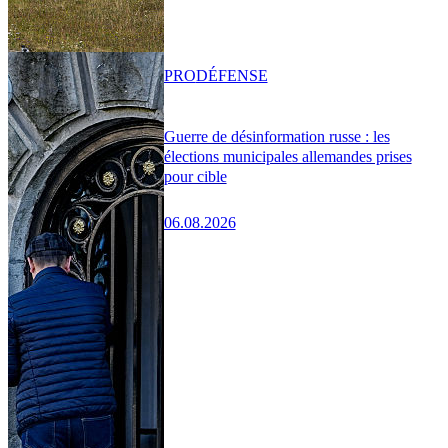
PRO
DÉFENSE
Guerre de désinformation russe : les
élections municipales allemandes prises
pour cible
06.08.2026