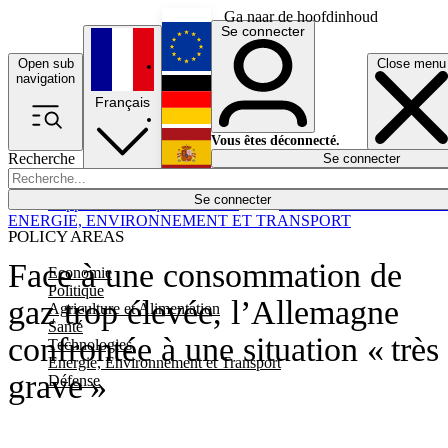
Ga naar de hoofdinhoud
Se connecter
Open sub
Close menu
English
navigation
Français
Deutsch
Vous êtes déconnecté.
Recherche
Se connecter
Español
Lumières éteintes
Se connecter
Rapporteur
Politique
Économie
Newsletters
Evénements
Em
ENERGIE, ENVIRONNEMENT ET TRANSPORT
POLICY AREAS
Face à une consommation de
Economie
Politique
gaz trop élevée, l’Allemagne
Agriculture et Alimentation
Santé
confrontée à une situation « très
Technologies
Energie, Environnement et Transport
grave »
Défense