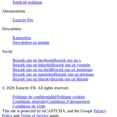
Publicité politique
Abonnements
Euractiv Pro
Newsletters
Rapporteur
Newsletters en anglais
Social
Bezoek ons op facebook
Bezoek ons op x
Bezoek ons op linkedin
Bezoek ons op youtube
Bezoek ons op rss-feed
Bezoek ons op instagram
Bezoek ons op mastodon
Bezoek ons op telegram
Bezoek ons op bluesky
Bezoek ons op threads
©
2026
Euractiv FR. All rights reserved.
Politique de confidentialité
Politique cookies
Conditions générales
Conditions d’abonnement
Conditions de vente
This site is protected by reCAPTCHA, and the Google
Privacy
Policy
and
Terms of Service
apply.