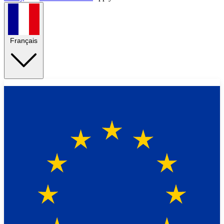
Français