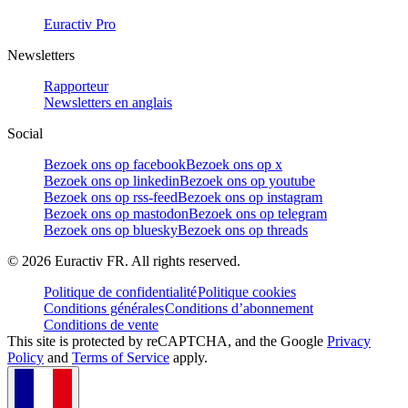
Euractiv Pro
Newsletters
Rapporteur
Newsletters en anglais
Social
Bezoek ons op facebook
Bezoek ons op x
Bezoek ons op linkedin
Bezoek ons op youtube
Bezoek ons op rss-feed
Bezoek ons op instagram
Bezoek ons op mastodon
Bezoek ons op telegram
Bezoek ons op bluesky
Bezoek ons op threads
©
2026
Euractiv FR. All rights reserved.
Politique de confidentialité
Politique cookies
Conditions générales
Conditions d’abonnement
Conditions de vente
This site is protected by reCAPTCHA, and the Google
Privacy
Policy
and
Terms of Service
apply.