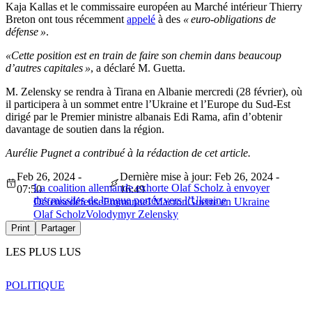
Kaja Kallas et le commissaire européen au Marché intérieur Thierry
Breton ont tous récemment
appelé
à des
« euro-obligations de
défense »
.
«Cette position est en train de faire son chemin dans beaucoup
d’autres capitales »
, a déclaré M. Guetta.
M. Zelensky se rendra à Tirana en Albanie mercredi (28 février), où
il participera à un sommet entre l’Ukraine et l’Europe du Sud-Est
dirigé par le Premier ministre albanais Edi Rama, afin d’obtenir
davantage de soutien dans la région.
Aurélie Pugnet a contribué à la rédaction de cet article.
Feb 26, 2024 -
Dernière mise à jour: Feb 26, 2024 -
La coalition allemande exhorte Olaf Scholz à envoyer
07:50
16:49
des missiles de longue portée vers l’Ukraine
Défense
défense
Emmanuel Macron
Guerre en Ukraine
Olaf Scholz
Volodymyr Zelensky
Print
Partager
LES PLUS LUS
POLITIQUE