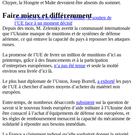
Chypre, la Hongrie et Malte devraient être absents du sommet.
Faire mieux et différemment
Après deux ans de guerre en Ukraine, le soutien de
l’UE face à un moment décisif
Depuis des mois, M. Zelensky avertit la communauté internationale
que l’Ukraine manque de munitions et de systèmes de défense
aérienne, ce qui entrave la capacité du pays à repousser les attaques
russes.
La promesse de l’UE de livrer un million de munitions d’ici au
printemps, grâce à des financements et à la participation
d’entreprises européennes,
n’a pas été tenue
et seule la moitié
environ sera livrée d’ici là.
Le plus haut diplomate de l’Union, Josep Borrell,
a exhorté
les pays
de l’UE à chercher d’autres moyens d’acheter du matériel non
européen.
Entre-temps, de nombreux désaccords
subsistent
sur la question de
savoir si le nouveau fonds européen d’aide militaire à l’Ukraine doit
être consacré à l’achat d’équipements de défense non européens, et
les règles de remboursement menacent la capacité du mécanisme de
solidarité à répondre aux besoins immédiats.
La France a clairement indiqué qu’elle souhaitait donner la priorité