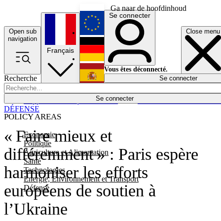
Ga naar de hoofdinhoud
Se connecter
Open sub
Close menu
English
navigation
Français
Deutsch
Vous êtes déconnecté.
Recherche
Se connecter
Español
Lumières éteintes
Se connecter
Rapporteur
Politique
Économie
Newsletters
Evénements
Em
DÉFENSE
POLICY AREAS
« Faire mieux et
Economie
Politique
différemment » : Paris espère
Agriculture et Alimentation
Santé
harmoniser les efforts
Technologies
Energie, Environnement et Transport
européens de soutien à
Défense
l’Ukraine