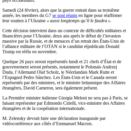
pays occidentaux.
Samedi (24 février), alors que la guerre entrait dans sa troisième
année, les membres du G7
se sont réunis
en ligne pour réaffirmer
leur soutien à l’Ukraine
« aussi longtemps qu’il le faudra »
.
Cette décision intervient dans un contexte de difficultés militaires et
financières pour l’Ukraine, deux ans après le début de l’invasion
massive par la Russie, et de menaces d’un retrait des États-Unis de
l’alliance militaire de l’OTAN si le candidat républicain Donald
Trump est réélu en novembre.
Quelque 26 pays seront représentés lundi et 21 chefs d’État et de
gouvernement seront présents, notamment le Polonais Andrzej
Duda, l’Allemand Olaf Scholz, le Néerlandais Mark Rutte et
l’Espagnol Pedro Sánchez. Les États-Unis et le Canada seront
représentés par des ministres, et le ministre britannique des Affaires
étrangères, David Cameron, sera également présent.
La Première ministre italienne Giorgia Meloni ne sera pas à Paris, se
faisant représenter par Edmondo Cirielli, vice-ministre des Affaires
étrangères et de la coopération internationale.
M. Zelensky devrait faire une déclaration inaugurale par
vidéoconférence aux côtés d’Emmanuel Macron.