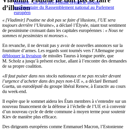
Vladimir Poutine ne doit pas se faire
Bulgarie : un parti pro-Poutine rejoint le groupe
d’illusion
parlementaire du Rassemblement national au Parlement
européen
« [Vladimir] Poutine ne doit pas se faire d’illusions, l’UE sera
toujours derrière l’Ukraine»
, a déclaré l’Élysée, niant tout sentiment
de pessimisme croissant dans les capitales européennes :
« Nous ne
sommes ni pessimistes ni moroses »
.
En revanche, il ne devrait pas y avoir de nouvelles annonces sur la
fourniture d’armes. Les regards sont tournés vers l’Allemagne pour
débloquer la livraison
de missiles Taurus à longue portée, que
M. Scholz a jusqu’à présent exclue, allant à l’encontre des demandes
de sa propre coalition.
«Il faut puiser dans nos stocks nationaux et ne pas reculer devant
l’urgence d’acheter dans des pays non-UE »
, a déclaré Bernard
Guetta, un eurodéputé du groupe libéral Renew, à Euractiv au cours
du week-end.
Il espère que le sommet aidera les États membres à s’entendre sur un
nouveau financement de la défense à l’échelle de l’UE et à convenir
d’un nouveau cycle de dette commune à moyen terme pour soutenir
Kiev de manière plus efficace.
Des dirigeants européens comme Emmanuel Macron, l’Estonienne