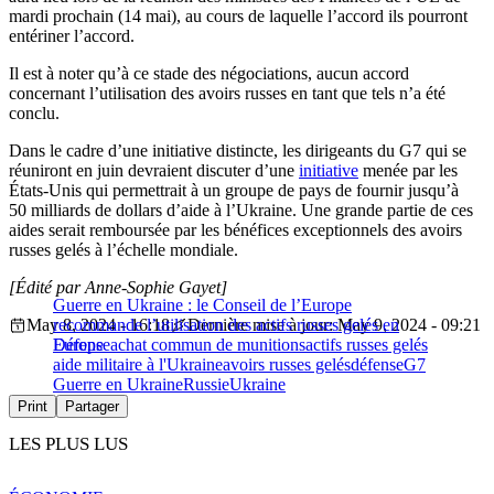
mardi prochain (14 mai), au cours de laquelle l’accord ils pourront
entériner l’accord.
Il est à noter qu’à ce stade des négociations, aucun accord
concernant l’utilisation des avoirs russes en tant que tels n’a été
conclu.
Dans le cadre d’une initiative distincte, les dirigeants du G7 qui se
réuniront en juin devraient discuter d’une
initiative
menée par les
États-Unis qui permettrait à un groupe de pays de fournir jusqu’à
50 milliards de dollars d’aide à l’Ukraine. Une grande partie de ces
aides serait remboursée par les bénéfices exceptionnels des avoirs
russes gelés à l’échelle mondiale.
[Édité par Anne-Sophie Gayet]
Guerre en Ukraine : le Conseil de l’Europe
May 8, 2024 - 16:18
recommande l’utilisation des actifs russes gelés en
Dernière mise à jour: May 9, 2024 - 09:21
Europe
Défense
achat commun de munitions
actifs russes gelés
aide militaire à l'Ukraine
avoirs russes gelés
défense
G7
Guerre en Ukraine
Russie
Ukraine
Print
Partager
LES PLUS LUS