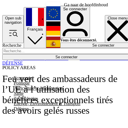
Ga naar de hoofdinhoud
Se connecter
Open sub
Close menu
English
navigation
Français
Deutsch
Vous êtes déconnecté.
Recherche
Se connecter
Español
Lumières éteintes
Se connecter
Rapporteur
Politique
Économie
Newsletters
Evénements
Em
DÉFENSE
POLICY AREAS
Feu vert des ambassadeurs de
Economie
Politique
l’UE à l’utilisation des
Agriculture et Alimentation
Santé
bénéfices exceptionnels tirés
Technologies
Energie, Environnement et Transport
des avoirs gelés russes
Défense