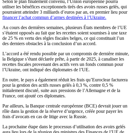
Selon le plan finalement convenu, l’Union européenne pourra
utiliser les bénéfices exceptionnels tirés des avoirs russes gelés, qui
pourraient atteindre 3 milliards d’euros par an, en premier lieu pour
financer l’achat commun d’armes destinées à l’Ukraine.
Au cours des dernières semaines, plusieurs États membres de l’UE
s’étaient opposés au fait que les recettes soient soumises à une taxe
de 25 % en vertu des règles fiscales belges, ce qui constituait l’un
des derniers obstacles à la conclusion d’un accord.
L’accord a été rendu possible par un compromis de dernière minute,
la Belgique s’étant déclarée prête, à partir de 2025, à canaliser les
recettes fiscales provenant des actifs vers un fonds commun pour
l’Ukraine, ont indiqué des diplomates de l’UE.
En outre, le pays a également réduit les frais qu’Euroclear facturera
pour la gestion des actifs russes gelés à 0,3 %, contre 0,5 %
initialement discuté, suite aux pressions de l’Allemagne et de la
France, ont ajouté ces diplomates.
Par ailleurs, la Banque centrale européenne (BCE) devrait jouer un
rôle dans la gestion de la réserve d’urgence, créée pour payer les
frais d’avocats en cas de litige avec la Russie.
La prochaine étape dans le processus d’utilisation des avoirs gelés
aura lieu lors de la réunion des ministres des Finances de l’UE de