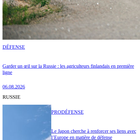
DÉFENSE
Garder un œil sur la Russie : les agriculteurs finlandais en première
ligne
06.08.2026
RUSSIE
PRO
DÉFENSE
Le Japon cherche à renforcer ses liens avec
l’Europe en matière de défense