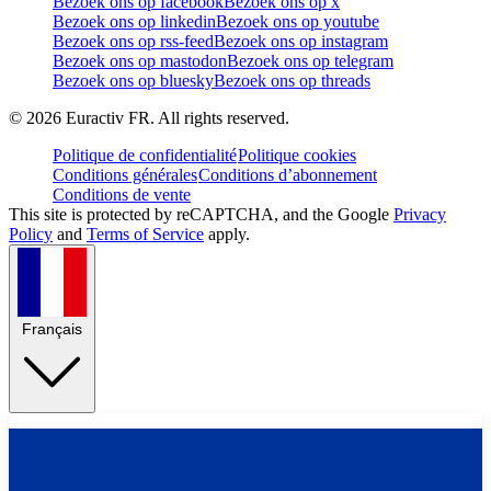
Bezoek ons op facebook
Bezoek ons op x
Bezoek ons op linkedin
Bezoek ons op youtube
Bezoek ons op rss-feed
Bezoek ons op instagram
Bezoek ons op mastodon
Bezoek ons op telegram
Bezoek ons op bluesky
Bezoek ons op threads
©
2026
Euractiv FR. All rights reserved.
Politique de confidentialité
Politique cookies
Conditions générales
Conditions d’abonnement
Conditions de vente
This site is protected by reCAPTCHA, and the Google
Privacy
Policy
and
Terms of Service
apply.
Français