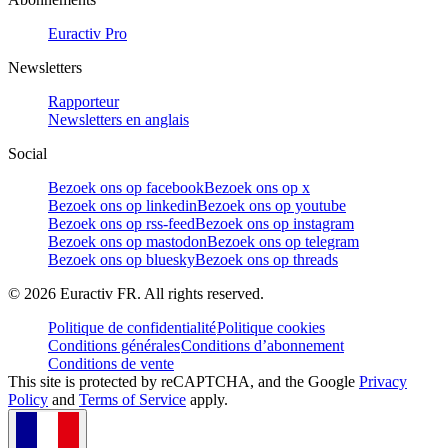
Euractiv Pro
Newsletters
Rapporteur
Newsletters en anglais
Social
Bezoek ons op facebook
Bezoek ons op x
Bezoek ons op linkedin
Bezoek ons op youtube
Bezoek ons op rss-feed
Bezoek ons op instagram
Bezoek ons op mastodon
Bezoek ons op telegram
Bezoek ons op bluesky
Bezoek ons op threads
©
2026
Euractiv FR. All rights reserved.
Politique de confidentialité
Politique cookies
Conditions générales
Conditions d’abonnement
Conditions de vente
This site is protected by reCAPTCHA, and the Google
Privacy
Policy
and
Terms of Service
apply.