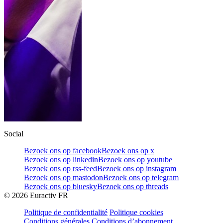
Social
Bezoek ons op facebook
Bezoek ons op x
Bezoek ons op linkedin
Bezoek ons op youtube
Bezoek ons op rss-feed
Bezoek ons op instagram
Bezoek ons op mastodon
Bezoek ons op telegram
Bezoek ons op bluesky
Bezoek ons op threads
©
2026
Euractiv FR
Politique de confidentialité
Politique cookies
Conditions générales
Conditions d’abonnement