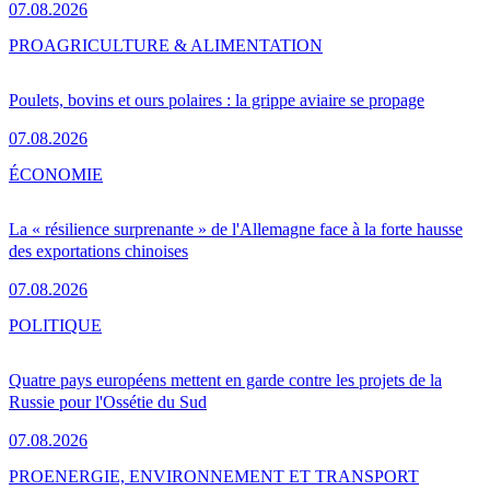
07.08.2026
PRO
AGRICULTURE & ALIMENTATION
Poulets, bovins et ours polaires : la grippe aviaire se propage
07.08.2026
ÉCONOMIE
La « résilience surprenante » de l'Allemagne face à la forte hausse
des exportations chinoises
07.08.2026
POLITIQUE
Quatre pays européens mettent en garde contre les projets de la
Russie pour l'Ossétie du Sud
07.08.2026
PRO
ENERGIE, ENVIRONNEMENT ET TRANSPORT