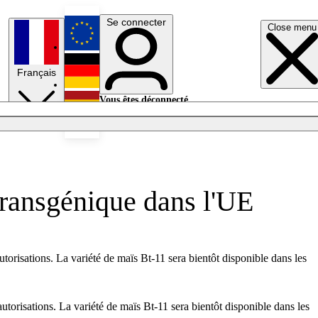
Se connecter
Close menu
English
Français
Deutsch
Vous êtes déconnecté.
Se connecter
Español
Lumières éteintes
 transgénique dans l'UE
orisations. La variété de maïs Bt-11 sera bientôt disponible dans les
orisations. La variété de maïs Bt-11 sera bientôt disponible dans les