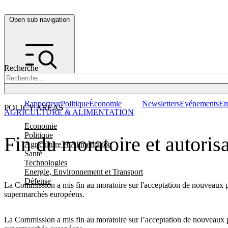
Open sub navigation
Recherche
Rapporteur
Politique
Économie
Newsletters
Evénements
Em
POLICY AREAS
AGRICULTURE & ALIMENTATION
Economie
Politique
Fin du moratoire et autoris
Agriculture et Alimentation
Santé
Technologies
Energie, Environnement et Transport
Défense
La Commission a mis fin au moratoire sur l'acceptation de nouveaux pr
supermarchés européens.
La Commission a mis fin au moratoire sur l’acceptation de nouveaux pr