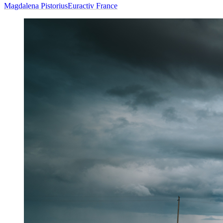
Magdalena Pistorius
Euractiv France