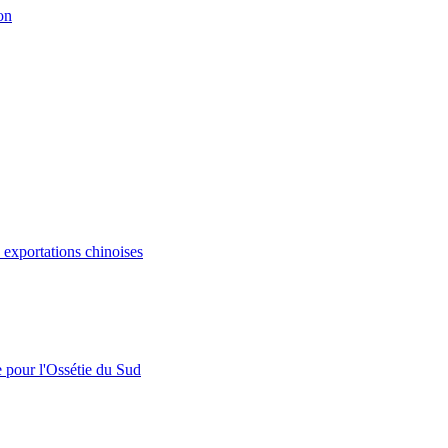
on
s exportations chinoises
e pour l'Ossétie du Sud