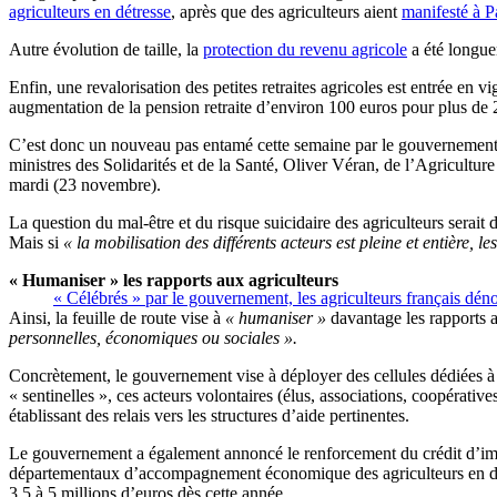
agriculteurs en détresse
, après que des agriculteurs aient
manifesté à P
Autre évolution de taille, la
protection du revenu agricole
a été longue
Enfin, une revalorisation des petites retraites agricoles est entrée e
augmentation de la pension retraite d’environ 100 euros pour plus de 
C’est donc un nouveau pas entamé cette semaine par le gouvernement fr
ministres des Solidarités et de la Santé, Oliver Véran, de l’Agriculture
mardi (23 novembre).
La question du mal-être et du risque suicidaire des agriculteurs serai
Mais si
« la mobilisation des différents acteurs est pleine et entière, 
« Humaniser » les rapports aux agriculteurs
« Célébrés » par le gouvernement, les agriculteurs français déno
Ainsi, la feuille de route vise à
« humaniser »
davantage les rapports a
personnelles, économiques ou sociales ».
Concrètement, le gouvernement vise à déployer des cellules dédiées à l
« sentinelles », ces acteurs volontaires (élus, associations, coopérative
établissant des relais vers les structures d’aide pertinentes.
Le gouvernement a également annoncé le renforcement du crédit d’impô
départementaux d’accompagnement économique des agriculteurs en diffic
3,5 à 5 millions d’euros dès cette année.