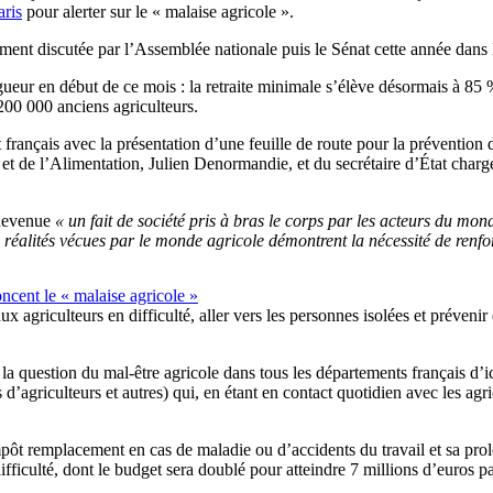
aris
pour alerter sur le « malaise agricole ».
ment discutée par l’Assemblée nationale puis le Sénat cette année dans l
n vigueur en début de ce mois : la retraite minimale s’élève désormais à
200 000 anciens agriculteurs.
ançais avec la présentation d’une feuille de route pour la prévention d
 et de l’Alimentation, Julien Denormandie, et du secrétaire d’État chargé
t devenue
« un fait de société pris à bras le corps par les acteurs du mon
les réalités vécues par le monde agricole démontrent la nécessité de renfo
ncent le « malaise agricole »
ux agriculteurs en difficulté, aller vers les personnes isolées et préven
a question du mal-être agricole dans tous les départements français d’ici
s d’agriculteurs et autres) qui, en étant en contact quotidien avec les agr
t remplacement en cas de maladie ou d’accidents du travail et sa prolo
ulté, dont le budget sera doublé pour atteindre 7 millions d’euros par 