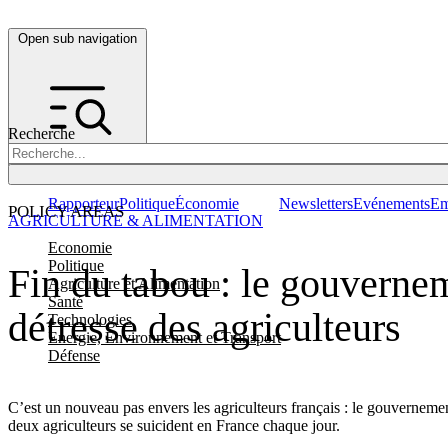
Open sub navigation
Recherche
Rapporteur
Politique
Économie
Newsletters
Evénements
Em
POLICY AREAS
AGRICULTURE & ALIMENTATION
Economie
Politique
Fin du tabou : le gouverne
Agriculture et Alimentation
Santé
détresse des agriculteurs
Technologies
Energie, Environnement et Transport
Défense
C’est un nouveau pas envers les agriculteurs français : le gouvernemen
deux agriculteurs se suicident en France chaque jour.