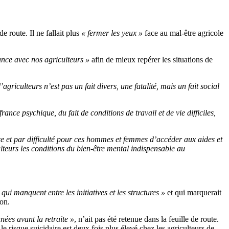
e route. Il ne fallait plus
« fermer les yeux »
face au mal-être agricole
ance avec nos agriculteurs »
afin de mieux repérer les situations de
agriculteurs n’est pas un fait divers, une fatalité, mais un fait social
ance psychique, du fait de conditions de travail et de vie difficiles,
e et par difficulté pour ces hommes et femmes d’accéder aux aides et
ulteurs les conditions du bien-être mental indispensable au
 qui manquent entre les initiatives et les structures »
et qui marquerait
ion.
nées avant la retraite »
, n’ait pas été retenue dans la feuille de route.
le risque suicidaire est deux fois plus élevé chez les agriculteurs de