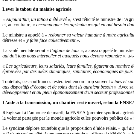
Lever le tabou du malaise agricole
« Aujourd’hui, un tabou a été levé »
, s’est félicité le ministre de l’Ag
et, au contraire,
« accompagner les agriculteurs qui en ont besoin dans
Le ministre a appelé à
« redonner sa valeur humaine à notre agricultu
détresse et
« y faire face collectivement »
.
La santé mentale serait
« l’affaire de tous »
, a aussi rappelé le minist
qui doit tous nous interpeller et auxquels nous devons répondre »,
a-t-
« Les agriculteurs, leurs salariés, leurs familles, figurent au nombre d
éprouvées par des aléas climatiques, sanitaires, économiques de plus
Toutefois, ces souffrances resteraient encore trop souvent
« tues et ca
aux dispositifs d’écoute et de soins dont ils auraient besoin »
. Avec sa
développement et au plein épanouissement d’un secteur professionnel e
L’aide à la transmission, un chantier resté ouvert, selon la FNSE
Réagissant à l’annonce de mardi, la FNSEA (premier syndicat agricole 
la volonté partagée par le monde agricole et les pouvoirs publics de
« 
Le syndicat déplore toutefois que la proposition d’aide relais,
« qui au
« Il s’agissait en effet d’une mesure capitale »
, affirme la FNSEA,
« l