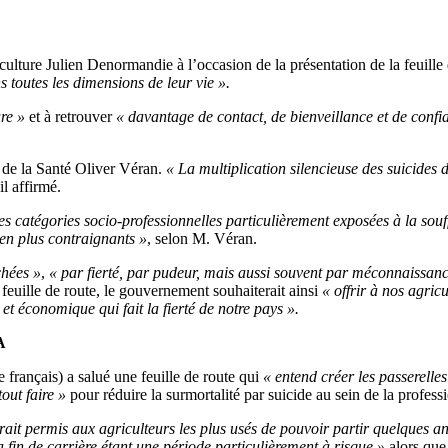
riculture Julien Denormandie à l’occasion de la présentation de la feuille d
 toutes les dimensions de leur vie ».
re »
et à retrouver
« davantage de contact, de bienveillance et de confi
re de la Santé Oliver Véran.
« La multiplication silencieuse des suicides d’
il affirmé.
es catégories socio-professionnelles particulièrement exposées à la souffr
 en plus contraignants »
, selon M. Véran.
chées »
,
« par fierté, par pudeur, mais aussi souvent par méconnaissanc
 feuille de route, le gouvernement souhaiterait ainsi
« offrir à nos agric
t économique qui fait la fierté de notre pays ».
A
français) a salué une feuille de route qui
« entend créer les passerelles
tout faire »
pour réduire la surmortalité par suicide au sein de la profess
rait permis aux agriculteurs les plus usés de pouvoir partir quelques an
a fin de carrière étant une période particulièrement à risque »
alors que 