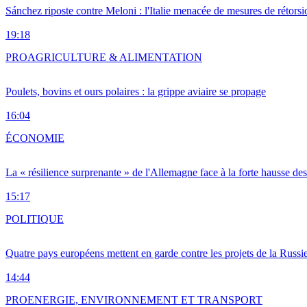
Sánchez riposte contre Meloni : l'Italie menacée de mesures de rétorsi
19:18
PRO
AGRICULTURE & ALIMENTATION
Poulets, bovins et ours polaires : la grippe aviaire se propage
16:04
ÉCONOMIE
La « résilience surprenante » de l'Allemagne face à la forte hausse de
15:17
POLITIQUE
Quatre pays européens mettent en garde contre les projets de la Russi
14:44
PRO
ENERGIE, ENVIRONNEMENT ET TRANSPORT