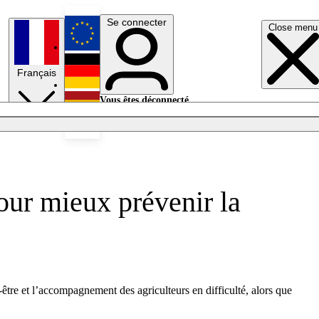
Se connecter
Close menu
English
Français
Deutsch
Vous êtes déconnecté.
Se connecter
Español
Lumières éteintes
our mieux prévenir la
être et l’accompagnement des agriculteurs en difficulté, alors que