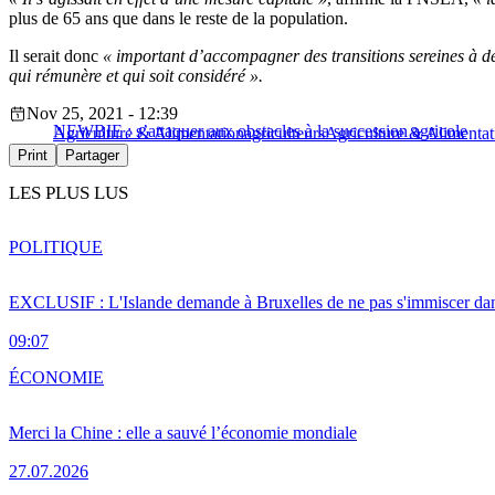
plus de 65 ans que dans le reste de la population.
Il serait donc
« important d’accompagner des transitions sereines à de
qui rémunère et qui soit considéré ».
Nov 25, 2021 - 12:39
NEWBIE : s’attaquer aux obstacles à la succession agricole
Agriculture & Alimentation
agriculteurs
Agriculture & Alimentat
Print
Partager
LES PLUS LUS
POLITIQUE
EXCLUSIF : L'Islande demande à Bruxelles de ne pas s'immiscer dan
09:07
ÉCONOMIE
Merci la Chine : elle a sauvé l’économie mondiale
27.07.2026