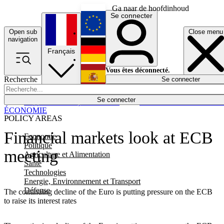
Ga naar de hoofdinhoud
Se connecter
Open sub
Close menu
English
navigation
Français
Deutsch
Vous êtes déconnecté.
Recherche
Se connecter
Español
Lumières éteintes
Se connecter
Rapporteur
Politique
Économie
Newsletters
Evénements
Em
ÉCONOMIE
POLICY AREAS
Financial markets look at ECB
Economie
Politique
meeting
Agriculture et Alimentation
Santé
Technologies
Energie, Environnement et Transport
Défense
The continuing decline of the Euro is putting pressure on the ECB
to raise its interest rates