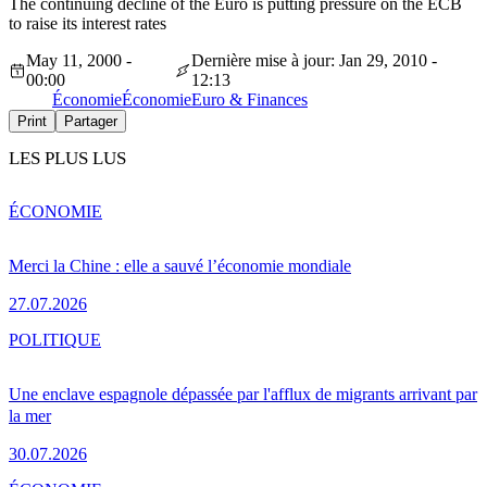
The continuing decline of the Euro is putting pressure on the ECB
to raise its interest rates
May 11, 2000 -
Dernière mise à jour: Jan 29, 2010 -
00:00
12:13
Économie
Économie
Euro & Finances
Print
Partager
LES PLUS LUS
ÉCONOMIE
Merci la Chine : elle a sauvé l’économie mondiale
27.07.2026
POLITIQUE
Une enclave espagnole dépassée par l'afflux de migrants arrivant par
la mer
30.07.2026