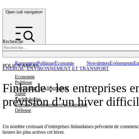
Open sub navigation
Recherche
Rapporteur
Politique
Économie
Newsletters
Evénements
Em
POLICY AREAS
ENERGIE, ENVIRONNEMENT ET TRANSPORT
Economie
Politique
Finlande : les entreprises 
Agriculture et Alimentation
Santé
prévision d’un hiver diffici
Technologies
Energie, Environnement et Transport
Défense
Un nombre croissant d’entreprises finlandaises prévoient de commencer 
heures les plus actives cet hiver.