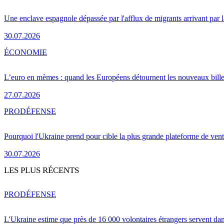
Une enclave espagnole dépassée par l'afflux de migrants arrivant par 
30.07.2026
ÉCONOMIE
L’euro en mèmes : quand les Européens détournent les nouveaux bille
27.07.2026
PRO
DÉFENSE
Pourquoi l'Ukraine prend pour cible la plus grande plateforme de vent
30.07.2026
LES PLUS RÉCENTS
PRO
DÉFENSE
L'Ukraine estime que près de 16 000 volontaires étrangers servent da