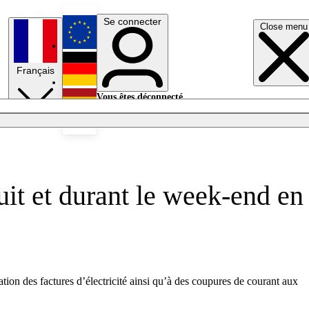
Se connecter
Close menu
English
Français
Deutsch
Vous êtes déconnecté.
Se connecter
Español
Lumières éteintes
uit et durant le week-end en
tion des factures d’électricité ainsi qu’à des coupures de courant aux