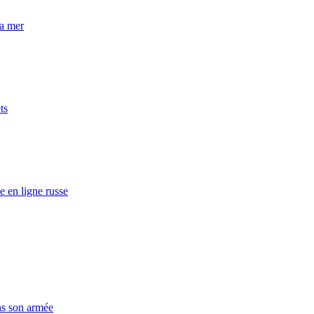
la mer
ts
e en ligne russe
ns son armée