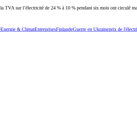
la TVA sur l’électricité de 24 % à 10 % pendant six mois ont circulé m
4
é
Energie & Climat
Entreprises
Finlande
Guerre en Ukraine
prix de l'électr