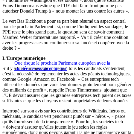
« l’homme de Washington et ses idioties », alors que le socialiste
Frans Timmermans estime que l’UE doit faire front pour ne pas
autoriser Donald Trump à « nous monter les uns contre les autres ».
Le vert Bas Eickhout a pour sa part bien résumé un aspect central
pour le prochain Parlement : si, comme l’indiquent les sondages, le
PPE reste le plus grand parti, la question sera de savoir comment
Manfred Weber formerait une majorité. « Va-t-il créer une coalition
avec les progressistes ou continuer sur sa lancée et coopérer avec la
droite ? »
L’Europe numérique
Que risque le prochain Parlement européen avec la
S’il y a bien un message sur lequel tous les candidats s’entendent,
montée des eurosceptiques?
c’est la nécessité de réglementer les actes des géants technologiques,
comme Google, Amazon ou Facebook. « Ces entreprises tech
utilisent les données que vous leur donnez gratuitement pour générer
des milliards de profit », rappelle Frans Timmermans, ajoutant que
l’UE devrait assurer que les grandes entreprises tech paient des taxes
suffisantes et que les citoyens restent propriétaires de leurs données.
Interrogé sur son avis sur les contributeurs de Wikileaks, héros ou
méchants, le candidat vert pencherait plutôt sur « héros », « parce
qu’ils fournissent de la transparence ». Pour lui, les sociétés tech
« doivent s’assurer qu’elles jouent le jeu selon les règles
européennes, donc nous devons garantir la pleine transparence sur la