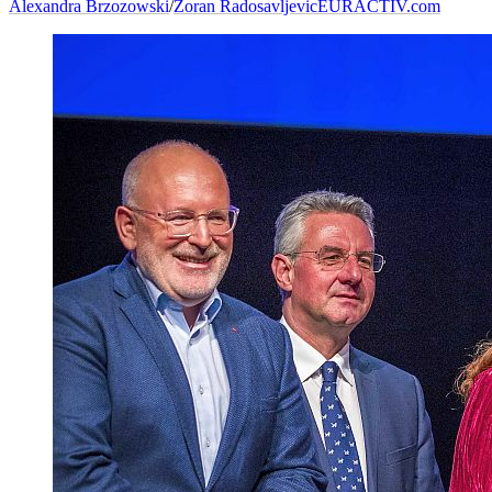
Alexandra Brzozowski
/
Zoran Radosavljevic
EURACTIV.com