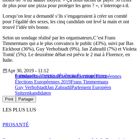
de plus pour une pizza pour protéger les gens ? », s’interroge-t-il.
Lorsqu’on leur a demandé s’ils s’engageraient à créer un comité
pour l’égalité des sexes, les cinq candidats ont levé la main et ont
trouvé l’idée très bonne.
Selon un sondage réalisé par les organisateurs,C’est Frans
Timmermans qui a le plus convaincu le public (43%), suivi par Bas
Eickhout (36%), Guy Verhofstadt (9%), Jan Zahradil (7%) et Violeta
Tomić (5%). Le deuxième débat est prévu le 2 mai à Florence, en
Italie.
Apr 30, 2019 - 11:12
6 tendances à retenir des élections européennes
Politique
Bas Eickhout
Élections
Élections Européennes
Élections Européennes 2019
Frans Timmermans
Guy Verhofstadt
Jan Zahradil
Parlement Européen
Spitzenkandidaten
Print
Partager
LES PLUS LUS
PRO
SANTÉ