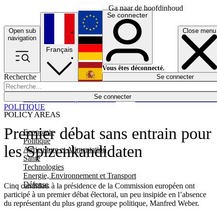
Ga naar de hoofdinhoud
Se connecter
Open sub
Close menu
English
navigation
Français
Deutsch
Vous êtes déconnecté.
Recherche
Se connecter
Español
Lumières éteintes
Se connecter
Rapporteur
Politique
Économie
Newsletters
Evénements
Em
POLITIQUE
POLICY AREAS
Premier débat sans entrain pour
Economie
Politique
les Spizenkandidaten
Agriculture et Alimentation
Santé
Technologies
Energie, Environnement et Transport
Défense
Cinq candidats à la présidence de la Commission européen ont
participé à un premier débat électoral, un peu insipide en l’absence
du représentant du plus grand groupe politique, Manfred Weber.