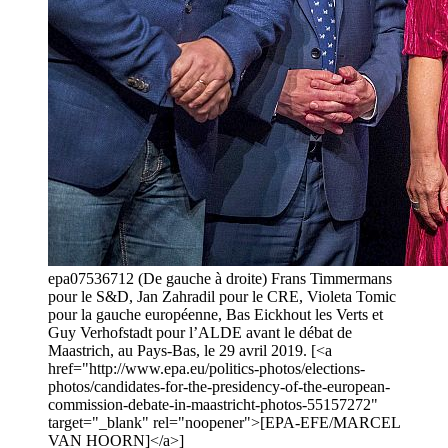
epa07536712 (De gauche à droite) Frans Timmermans
pour le S&D, Jan Zahradil pour le CRE, Violeta Tomic
pour la gauche européenne, Bas Eickhout les Verts et
Guy Verhofstadt pour l’ALDE avant le débat de
Maastrich, au Pays-Bas, le 29 avril 2019. [<a
href="http://www.epa.eu/politics-photos/elections-
photos/candidates-for-the-presidency-of-the-european-
commission-debate-in-maastricht-photos-55157272"
target="_blank" rel="noopener">[EPA-EFE/MARCEL
VAN HOORN]</a>]