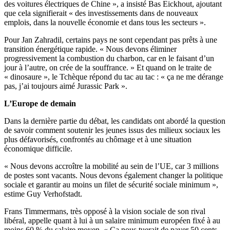
des voitures électriques de Chine », a insisté Bas Eickhout, ajoutant
que cela signifierait « des investissements dans de nouveaux
emplois, dans la nouvelle économie et dans tous les secteurs ».
Pour Jan Zahradil, certains pays ne sont cependant pas prêts à une
transition énergétique rapide. « Nous devons éliminer
progressivement la combustion du charbon, car en le faisant d’un
jour à l’autre, on crée de la souffrance. » Et quand on le traite de
« dinosaure », le Tchèque répond du tac au tac : « ça ne me dérange
pas, j’ai toujours aimé Jurassic Park ».
L’Europe de demain
Dans la dernière partie du débat, les candidats ont abordé la question
de savoir comment soutenir les jeunes issus des milieux sociaux les
plus défavorisés, confrontés au chômage et à une situation
économique difficile.
« Nous devons accroître la mobilité au sein de l’UE, car 3 millions
de postes sont vacants. Nous devons également changer la politique
sociale et garantir au moins un filet de sécurité sociale minimum »,
estime Guy Verhofstadt.
Frans Timmermans, très opposé à la vision sociale de son rival
libéral, appelle quant à lui à un salaire minimum européen fixé à au
moins 60 % du salaire moyen. « Ça nous tuerait de payer 50 cents