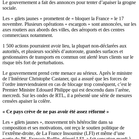
Le gouvernement a fait des annonces pour tenter d’apaiser la grogne
sociale.
Les « gilets jaunes » promettent de « bloquer la France » le 17
novembre. Plusieurs opérations « escargots » sont annoncées, sur les
axes routiers aux abords des villes, des aéroports et des centres
commerciaux notamment.
1 500 actions pourraient avoir lieu, la plupart non-déclarées aux
autorités, et plusieurs sociétés d’autoroute, grandes surfaces et
gestionnaires de transports en commun ont alerté leurs clients sur le
risque très fort de perturbations.
Le gouvernement prend cette menace au sérieux. Après le ministre
de l’Intérieur Christophe Castaner, qui a assuré que les forces de
l’ordre interviendraient en cas de blocage trop conséquent, c’est le
Premier Ministre Edouard Philippe qui est descendu dans l’arène,
mercredi. Sur les ondes de RTL, il a présenté une série de mesures
censées apaiser la colère.
« Ce pays crève de ne pas avoir été assez réformé »
Les « gilets jaunes », mouvement très hétéroclite dans sa
composition et ses motivations, ont reçu le soutien politique de
l’extrême-droite, de La France Insoumise (LFI) et même d’une
partie du PS. François Ruffin, député LFI, a fait sensation mardi à