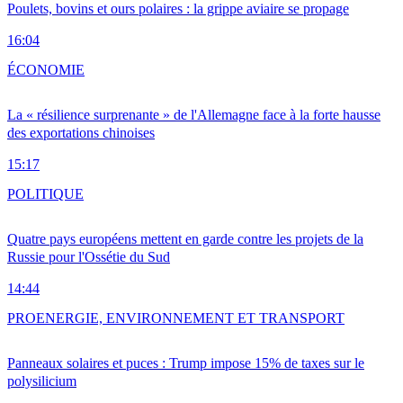
Poulets, bovins et ours polaires : la grippe aviaire se propage
16:04
ÉCONOMIE
La « résilience surprenante » de l'Allemagne face à la forte hausse
des exportations chinoises
15:17
POLITIQUE
Quatre pays européens mettent en garde contre les projets de la
Russie pour l'Ossétie du Sud
14:44
PRO
ENERGIE, ENVIRONNEMENT ET TRANSPORT
Panneaux solaires et puces : Trump impose 15% de taxes sur le
polysilicium