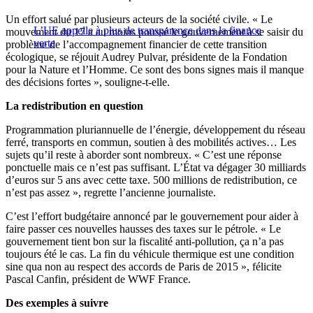
Un effort salué par plusieurs acteurs de la société civile. « Le
L’UE appelle à plus de transparence dans la finance
mouvement du 17 a au moins poussé le gouvernement à se saisir du
verte
problème de l’accompagnement financier de cette transition
écologique, se réjouit Audrey Pulvar, présidente de la Fondation
pour la Nature et l’Homme. Ce sont des bons signes mais il manque
des décisions fortes », souligne-t-elle.
La redistribution en question
Programmation pluriannuelle de l’énergie, développement du réseau
ferré, transports en commun, soutien à des mobilités actives… Les
sujets qu’il reste à aborder sont nombreux. « C’est une réponse
ponctuelle mais ce n’est pas suffisant. L’État va dégager 30 milliards
d’euros sur 5 ans avec cette taxe. 500 millions de redistribution, ce
n’est pas assez », regrette l’ancienne journaliste.
C’est l’effort budgétaire annoncé par le gouvernement pour aider à
faire passer ces nouvelles hausses des taxes sur le pétrole. « Le
gouvernement tient bon sur la fiscalité anti-pollution, ça n’a pas
toujours été le cas. La fin du véhicule thermique est une condition
sine qua non au respect des accords de Paris de 2015 », félicite
Pascal Canfin, président de WWF France.
Des exemples à suivre