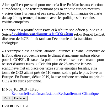
Alors qu’il est pressenti pour mener la liste En Marche aux élections
européennes, il ne retient pourtant pas sa critique sur des mesures
« prises dans l’urgence et pas assez ciblées ». Un manque de clarté
du cap à long terme qui tranche avec les politiques de certains
voisins européens.
L’Irlande en a profité pour s’atteler à réduire son déficit public et la
Stockholm taxe désormais le CO2 aérien
Suisse pour comprimer ses cotisations de santé, selon Benoît Leguet,
directeur de I4CE, think tank sur l’économie de la transition
écologique.
« L’exemple c’est la Suède, abonde Laurence Tubiana, directrice de
la Fondation européenne pour le climat et ancienne ambassadrice
pour la COP21. Ils taxent la pollution et réutilisent cette manne pour
baisser d’autres taxes. » Cela fait plus de 25 ans que le pays
scandinave met en place des taxes sur les énergies fossiles, et la
tonne de CO2 atteint près de 110 euros, soit le prix le plus élevé en
Europe. En France, début 2019, la taxe carbone retiendra un prix du
CO2 à 88 euros par tonne.
Nov 16, 2018 - 18:28
Économie
fiscalité
manifestation
Réchauffement Climatique
Print
Partager
LES PLUS LUS