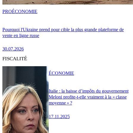
PRO
ÉCONOMIE
Pourquoi l'Ukraine prend pour cible la plus grande plateforme de
vente en ligne russe
30.07.2026
FISCALITÉ
ÉCONOMIE
Italie : la baisse d’impôts du gouvernement
Meloni profite-t-elle vraiment à la « classe
moyenne » ?
17.11.2025