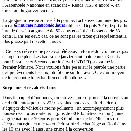
l’Assemblée Nationale en scandant « Rends l’ISF d’abord », en
direction du gouvernement.
La grogne trouve sa source à la pompe. La hausse continue des prix
Cinquante nuances de jaune
du carburant mécontente les automobilistes. Depuis 2016, le prix du
litre de diesel a augmenté de 50 cents et celui de l’essence de 33
cents. Dans les deux cas, ce ne sont pas les taxes qui représentent la
plus grosse part de cette hausse.
« Ce pays crève de ne pas avoir été assez réformé donc on ne va pas
changer de pied. Les hausse de janvier sont maintenues (3 cents
pour l’essence et 6 cents pour le diesel ; NDLR), a assumé le
Premier Ministre. Nous voulons faire peser sur le pétrole une partie
des prélèvements fiscaux, plutôt que sur le travail. C’est un moyen
de lutter contre le réchauffement climatique. »
Surprime et revalorisations
Dans le paquet d’annonces, on trouve : une surprime à la conversion
de 4 000 euros pour les 20 % les plus modestes, afin d’aider à
s’équiper de véhicules moins polluants ; un accompagnement plus
poussé des « gros rouleurs » (plus de 60 kilomètres par jour) ; une
augmentation de 50 euros pour 3,6 millions de bénéficiaires du
chèque énergie ; et une volonté de sortir du chauffage au fioul dans
les 10 ans avec là aussi une prime à la conversion.