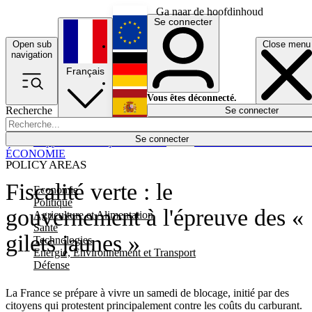
Ga naar de hoofdinhoud
Se connecter
Open sub
Close menu
English
navigation
Français
Deutsch
Vous êtes déconnecté.
Recherche
Se connecter
Español
Lumières éteintes
Se connecter
Rapporteur
Politique
Économie
Newsletters
Evénements
Em
ÉCONOMIE
POLICY AREAS
Fiscalité verte : le
Economie
Politique
gouvernement à l'épreuve des «
Agriculture et Alimentation
Santé
gilets jaunes »
Technologies
Energie, Environnement et Transport
Défense
La France se prépare à vivre un samedi de blocage, initié par des
citoyens qui protestent principalement contre les coûts du carburant.