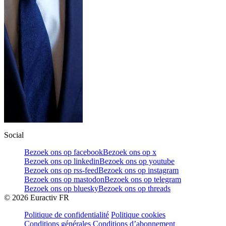
Social
Bezoek ons op facebook
Bezoek ons op x
Bezoek ons op linkedin
Bezoek ons op youtube
Bezoek ons op rss-feed
Bezoek ons op instagram
Bezoek ons op mastodon
Bezoek ons op telegram
Bezoek ons op bluesky
Bezoek ons op threads
©
2026
Euractiv FR
Politique de confidentialité
Politique cookies
Conditions générales
Conditions d’abonnement