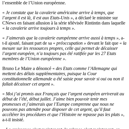
l’ensemble de l’Union européenne.
«
Je constate que la cavalerie américaine arrive à temps, que
l’argent il est là, il est aux Etats-Unis »
, a déclaré le ministre sur
CNews en faisant allusion à la série télévisée Rintintin dans laquelle
«
la cavalerie arrive toujours à temps »
.
«
J’aimerais que la cavalerie européenne arrive aussi à temps »
, a-
t-il ajouté, faisant part de sa «
préoccupation »
devant le fait que «
la
mesure sur les ressources propres, celle qui permet de décaisser
l’argent européen, n’a toujours pas été ratifiée par les 27 Etats
membres de l’Union européenne »
.
Bruno Le Maire a dénoncé «
des Etats comme l’Allemagne qui
mettent des délais supplémentaires, puisque la Cour
constitutionnelle allemande a été saisie pour savoir si oui ou non il
fallait décaisser cet argent »
.
«
Moi j’ai promis aux Français que l’argent européen arriverait au
début de l’été, début juillet. J’aime bien pouvoir tenir mes
promesses et j’aimerais que l’Europe comprenne que nous ne
pouvons pas attendre pour disposer de cet argent, qu’il faut
accélérer les procédures et que l’Histoire ne repasse pas les plats »
,
a-t-il insisté.