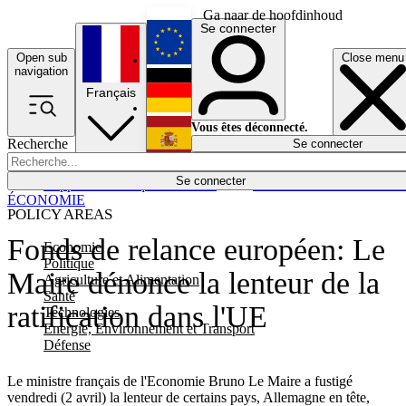
Ga naar de hoofdinhoud
Se connecter
Open sub
Close menu
English
navigation
Français
Deutsch
Vous êtes déconnecté.
Recherche
Se connecter
Español
Lumières éteintes
Se connecter
Rapporteur
Politique
Économie
Newsletters
Evénements
Em
ÉCONOMIE
POLICY AREAS
Fonds de relance européen: Le
Economie
Politique
Maire dénonce la lenteur de la
Agriculture et Alimentation
Santé
ratification dans l'UE
Technologies
Energie, Environnement et Transport
Défense
Le ministre français de l'Economie Bruno Le Maire a fustigé
vendredi (2 avril) la lenteur de certains pays, Allemagne en tête,