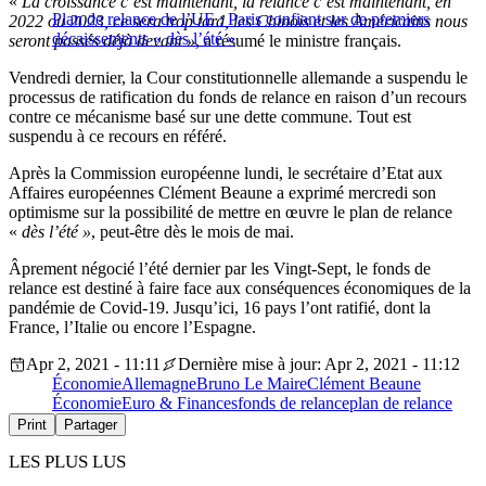
«
La croissance c’est maintenant, la relance c’est maintenant, en
Plan de relance de l’UE : Paris confiant sur de premiers
2022 ou 2023, ce sera trop tard, les Chinois et les Américains nous
décaissements « dès l’été »
seront passés déjà devant »
, a résumé le ministre français.
Vendredi dernier, la Cour constitutionnelle allemande a suspendu le
processus de ratification du fonds de relance en raison d’un recours
contre ce mécanisme basé sur une dette commune. Tout est
suspendu à ce recours en référé.
Après la Commission européenne lundi, le secrétaire d’Etat aux
Affaires européennes Clément Beaune a exprimé mercredi son
optimisme sur la possibilité de mettre en œuvre le plan de relance
«
dès l’été »
, peut-être dès le mois de mai.
Âprement négocié l’été dernier par les Vingt-Sept, le fonds de
relance est destiné à faire face aux conséquences économiques de la
pandémie de Covid-19. Jusqu’ici, 16 pays l’ont ratifié, dont la
France, l’Italie ou encore l’Espagne.
Apr 2, 2021 - 11:11
Dernière mise à jour: Apr 2, 2021 - 11:12
Économie
Allemagne
Bruno Le Maire
Clément Beaune
Économie
Euro & Finances
fonds de relance
plan de relance
Print
Partager
LES PLUS LUS