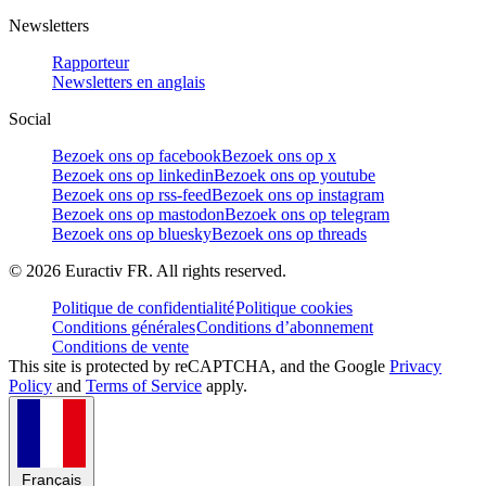
Newsletters
Rapporteur
Newsletters en anglais
Social
Bezoek ons op facebook
Bezoek ons op x
Bezoek ons op linkedin
Bezoek ons op youtube
Bezoek ons op rss-feed
Bezoek ons op instagram
Bezoek ons op mastodon
Bezoek ons op telegram
Bezoek ons op bluesky
Bezoek ons op threads
©
2026
Euractiv FR. All rights reserved.
Politique de confidentialité
Politique cookies
Conditions générales
Conditions d’abonnement
Conditions de vente
This site is protected by reCAPTCHA, and the Google
Privacy
Policy
and
Terms of Service
apply.
Français