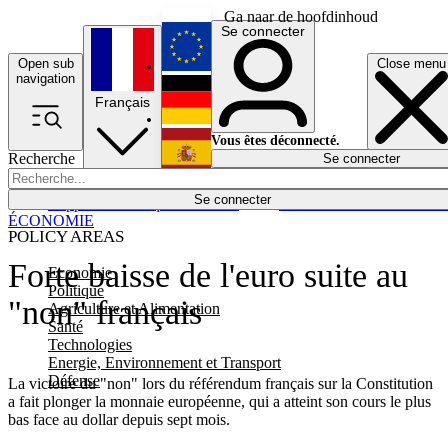
Ga naar de hoofdinhoud
Se connecter
Open sub
Close menu
English
navigation
Français
Deutsch
Vous êtes déconnecté.
Recherche
Se connecter
Español
Lumières éteintes
Se connecter
Rapporteur
Politique
Économie
Newsletters
Evénements
Em
ÉCONOMIE
POLICY AREAS
Forte baisse de l'euro suite au
Economie
Politique
"non" français
Agriculture et Alimentation
Santé
Technologies
Energie, Environnement et Transport
Défense
La victoire du "non" lors du référendum français sur la Constitution
a fait plonger la monnaie européenne, qui a atteint son cours le plus
bas face au dollar depuis sept mois.