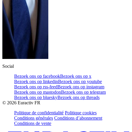
Social
Bezoek ons op facebook
Bezoek ons op x
Bezoek ons op linkedin
Bezoek ons op youtube
Bezoek ons op rss-feed
Bezoek ons op instagram
Bezoek ons op mastodon
Bezoek ons op telegram
Bezoek ons op bluesky
Bezoek ons op threads
©
2026
Euractiv FR
Politique de confidentialité
Politique cookies
Conditions générales
Conditions d’abonnement
Conditions de vente