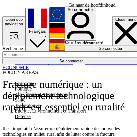
Ga naar de hoofdinhoud
Se connecter
Open sub
Close menu
English
navigation
Français
Deutsch
Vous êtes déconnecté.
Recherche
Se connecter
Español
Lumières éteintes
Se connecter
Rapporteur
Politique
Économie
Newsletters
Evénements
Em
ÉCONOMIE
POLICY AREAS
Fracture numérique : un
Economie
Politique
déploiement technologique
Agriculture et Alimentation
Santé
rapide est essentiel en ruralité
Technologies
Energie, Environnement et Transport
Défense
Il est impératif d’assurer un déploiement rapide des nouvelles
technologies en milieu rural afin de lutter contre la fracture