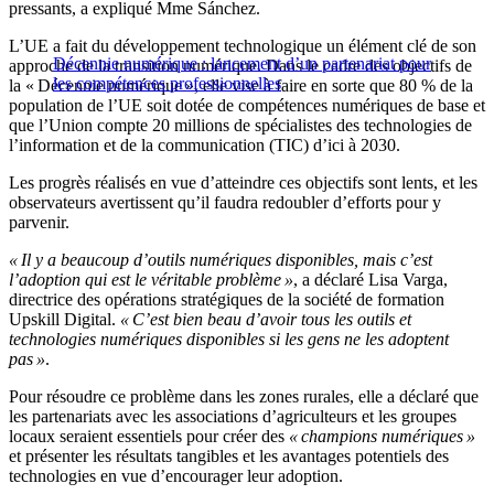
pressants, a expliqué Mme Sánchez.
L’UE a fait du développement technologique un élément clé de son
Décennie numérique : lancement d’un partenariat pour
approche de la transition numérique. Dans le cadre des objectifs de
les compétences professionnelles
la « Décennie numérique », elle vise à faire en sorte que 80 % de la
population de l’UE soit dotée de compétences numériques de base et
que l’Union compte 20 millions de spécialistes des technologies de
l’information et de la communication (TIC) d’ici à 2030.
Les progrès réalisés en vue d’atteindre ces objectifs sont lents, et les
observateurs avertissent qu’il faudra redoubler d’efforts pour y
parvenir.
« Il y a beaucoup d’outils numériques disponibles, mais c’est
l’adoption qui est le véritable problème »
, a déclaré Lisa Varga,
directrice des opérations stratégiques de la société de formation
Upskill Digital.
« C’est bien beau d’avoir tous les outils et
technologies numériques disponibles si les gens ne les adoptent
pas »
.
Pour résoudre ce problème dans les zones rurales, elle a déclaré que
les partenariats avec les associations d’agriculteurs et les groupes
locaux seraient essentiels pour créer des
« champions numériques »
et présenter les résultats tangibles et les avantages potentiels des
technologies en vue d’encourager leur adoption.