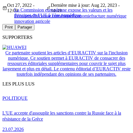
Oct 27, 2022 -
Dernière mise à jour: Aug 22, 2023 -
La Commission européenne expose les valeurs et les
12:09
14:49
principes de l’UE à l’ère numérique
Économie
Décennie numérique
Économie
fracture numérique
innovation agricole
Print
Partager
SUPPORTERS
Ce partenaire soutient les articles d’EURACTIV sur la l'inclusion
numérique. Ce soutien permet à EURACTIV de consacrer des
ressources éditoriales supplémentaires pour couvrir le sujet plus
largement et plus en détail. Le contenu éditorial d’EURACTIV reste
toutefois indépendant des opinions de ses partenaires.
LES PLUS LUS
POLITIQUE
L'UE accepte d'assouplir les sanctions contre la Russie face à la
résistance de la Grèce
23.07.2026