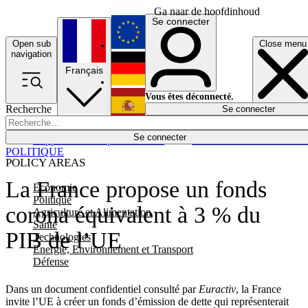
Ga naar de hoofdinhoud
Se connecter
Open sub
Close menu
English
navigation
Français
Deutsch
Vous êtes déconnecté.
Recherche
Se connecter
Español
Lumières éteintes
Se connecter
Rapporteur
Politique
Économie
Newsletters
Evénements
Em
POLITIQUE
POLICY AREAS
La France propose un fonds
Economie
Politique
corona équivalent à 3 % du
Agriculture et Alimentation
Santé
PIB de l’UE
Technologies
Energie, Environnement et Transport
Défense
Dans un document confidentiel consulté par
Euractiv
, la France
invite l’UE à créer un fonds d’émission de dette qui représenterait