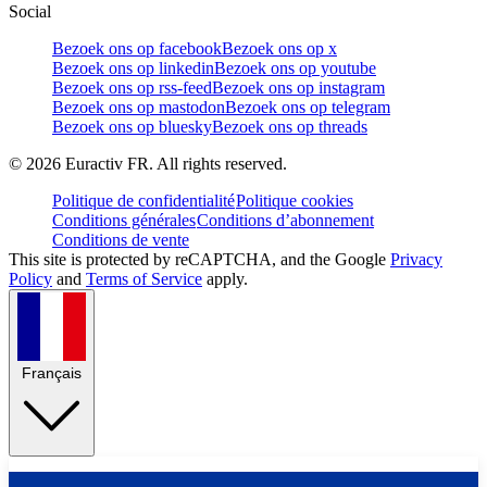
Social
Bezoek ons op facebook
Bezoek ons op x
Bezoek ons op linkedin
Bezoek ons op youtube
Bezoek ons op rss-feed
Bezoek ons op instagram
Bezoek ons op mastodon
Bezoek ons op telegram
Bezoek ons op bluesky
Bezoek ons op threads
©
2026
Euractiv FR. All rights reserved.
Politique de confidentialité
Politique cookies
Conditions générales
Conditions d’abonnement
Conditions de vente
This site is protected by reCAPTCHA, and the Google
Privacy
Policy
and
Terms of Service
apply.
Français