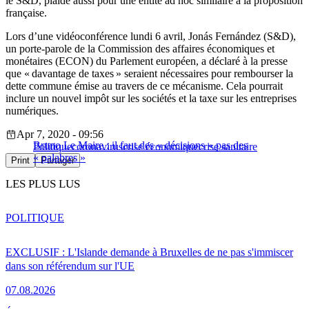
le S&D, plaide aussi pour une entité ad hoc similaire à la proposition
française.
Lors d’une vidéoconférence lundi 6 avril, Jonás Fernández (S&D),
un porte-parole de la Commission des affaires économiques et
monétaires (ECON) du Parlement européen, a déclaré à la presse
que « davantage de taxes » seraient nécessaires pour rembourser la
dette commune émise au travers de ce mécanisme. Cela pourrait
inclure un nouvel impôt sur les sociétés et la taxe sur les entreprises
numériques.
Apr 7, 2020 - 09:56
Bruno Le Maire : il faut des « décisions » pas des
Politique
coronavirus
crise économique
crise sanitaire
« palabres »
Print
Partager
LES PLUS LUS
POLITIQUE
EXCLUSIF : L'Islande demande à Bruxelles de ne pas s'immiscer
dans son référendum sur l'UE
07.08.2026