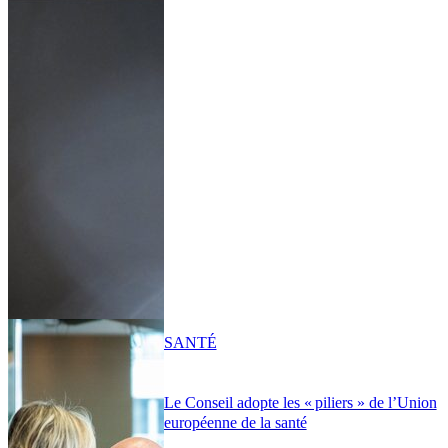
SANTÉ
Le Conseil adopte les « piliers » de l’Union
européenne de la santé