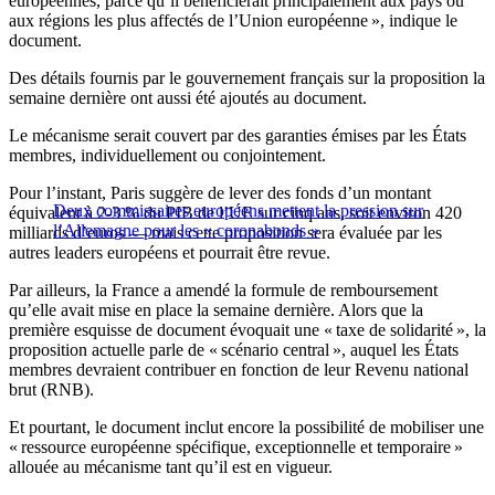
européennes, parce qu’il bénéficierait principalement aux pays ou
aux régions les plus affectés de l’Union européenne », indique le
document.
Des détails fournis par le gouvernement français sur la proposition la
semaine dernière ont aussi été ajoutés au document.
Le mécanisme serait couvert par des garanties émises par les États
membres, individuellement ou conjointement.
Pour l’instant, Paris suggère de lever des fonds d’un montant
Deux commissaires européens mettent la pression sur
équivalent à 2-3 % du PIB de l’UE sur cinq ans, soit environ 420
l’Allemagne pour les « coronabonds »
milliards d’euros — mais cette proposition sera évaluée par les
autres leaders européens et pourrait être revue.
Par ailleurs, la France a amendé la formule de remboursement
qu’elle avait mise en place la semaine dernière. Alors que la
première esquisse de document évoquait une « taxe de solidarité », la
proposition actuelle parle de « scénario central », auquel les États
membres devraient contribuer en fonction de leur Revenu national
brut (RNB).
Et pourtant, le document inclut encore la possibilité de mobiliser une
« ressource européenne spécifique, exceptionnelle et temporaire »
allouée au mécanisme tant qu’il est en vigueur.