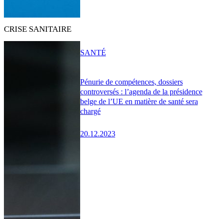
CRISE SANITAIRE
SANTÉ
Pénurie de compétences, dossiers
controversés : l’agenda de la présidence
belge de l’UE en matière de santé sera
chargé
20.12.2023