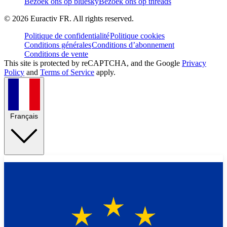
Bezoek ons op bluesky
Bezoek ons op threads
©
2026
Euractiv FR. All rights reserved.
Politique de confidentialité
Politique cookies
Conditions générales
Conditions d’abonnement
Conditions de vente
This site is protected by reCAPTCHA, and the Google
Privacy
Policy
and
Terms of Service
apply.
Français