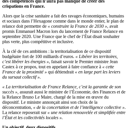
des compétences qui n’aura pas manqué de créer des
crispations en France.
Alors que la crise sanitaire a fait des ravages économiques, humains
et sociaux dans l’Hexagone comme dans le monde entier, le plan de
relance doit permettre de
« construire la France de 2030 »
, avait
promis Emmanuel Macron lors du lancement de France Relance en
septembre 2020. Une France que le chef de l’État disait souhaiter
plus verte, plus compétitive et inclusive.
À la clé de ces ambitions : la territorialisation de ce dispositif
budgétaire fort de 100 milliards d’euros.
« Libérer les territoires,
c’est libérer les énergies »
, faisait savoir le Premier ministre Jean
Castex à ce propos, tout en appelant à faire confiance à
« cette
France de la proximité »
qui détiendrait
« en large part les leviers
du sursaut collectif ».
« La territorialisation de France Relance, c’est la garantie de son
succès »,
assurait aussi le ministre de l’Économie, des Finances et de
la Relance Bruno Le Maire, chargé de la mise en œuvre du
dispositif. Le ministre annonçait ainsi son choix de la
déconcentration,
« de la concertation et de l’intelligence collective »
.
La relance reposerait sur
« une relation renouvelée et simplifiée entre
l’État et les collectivités locales »
.
Un objectif, deux dispositifs