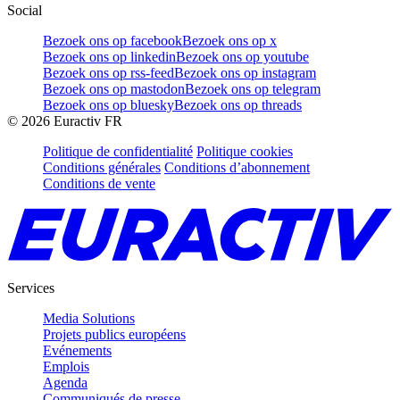
Social
Bezoek ons op facebook
Bezoek ons op x
Bezoek ons op linkedin
Bezoek ons op youtube
Bezoek ons op rss-feed
Bezoek ons op instagram
Bezoek ons op mastodon
Bezoek ons op telegram
Bezoek ons op bluesky
Bezoek ons op threads
©
2026
Euractiv FR
Politique de confidentialité
Politique cookies
Conditions générales
Conditions d’abonnement
Conditions de vente
Services
Media Solutions
Projets publics européens
Evénements
Emplois
Agenda
Communiqués de presse