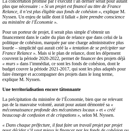
La concertation promise par l’exécutif l’an dernier serait pour autant
plus que nécessaire :
« Si un projet est financé au titre de France
Relance, il n’est plus éligible aux fonds de cohésion »
, explique M.
Nyssen. Un enjeu de taille dont il fallait
« faire prendre conscience
au ministère de l’Économie ».
Pour un porteur de projet, il serait plus simple d’obtenir un
financement dans le cadre du plan de relance que dans celui de la
politique de cohésion, marquée par une charge administrative plus
lourde – simplicité qui aurait créé la
« tentation de se précipiter sur
France Relance »
. Mais si le plan de relance, dont les dépensent
couvrent la période 2020-2022, permet de financer des projets déjà
« murs »
dans l’immédiat, ce sont les fonds de cohésion, dont le
budget couvre la période 2021-2017, qui sont les plus adaptés pour
faire émerger et accompagner des projets dans le long terme,
explique M. Nyssen.
Une territorialisation encore tâtonnante
La précipitation du ministère de l’Économie, bien que ne relevant
pas de la mauvaise volonté, aurait pour autant démontré sa
«
méconnaissance profonde des mécanismes locaux »
et
« créé
beaucoup de confusion et de crispations »
, selon M. Nyssen.
« Dans chaque préfecture, il faut faire un travail projet par projet
pour décider s’il vaut mieux le financer par les fonds de cohésion ou