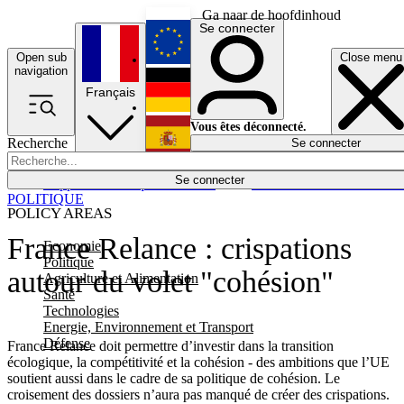
Ga naar de hoofdinhoud
Se connecter
Open sub
Close menu
English
navigation
Français
Deutsch
Vous êtes déconnecté.
Recherche
Se connecter
Español
Lumières éteintes
Se connecter
Rapporteur
Politique
Économie
Newsletters
Evénements
Em
POLITIQUE
POLICY AREAS
France Relance : crispations
Economie
Politique
autour du volet "cohésion"
Agriculture et Alimentation
Santé
Technologies
Energie, Environnement et Transport
Défense
France Relance doit permettre d’investir dans la transition
écologique, la compétitivité et la cohésion - des ambitions que l’UE
soutient aussi dans le cadre de sa politique de cohésion. Le
croisement des dossiers n’aura pas manqué de créer des crispations.