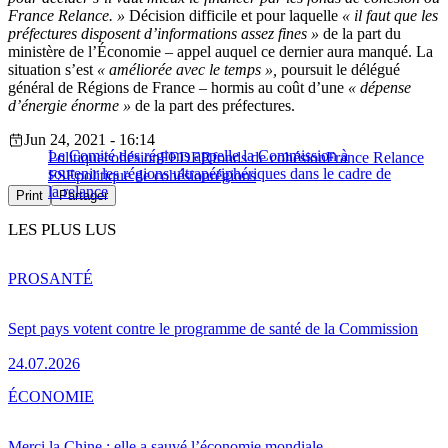
France Relance. »
Décision difficile et pour laquelle
« il faut que les
préfectures disposent d’informations assez fines »
de la part du
ministère de l’Économie – appel auquel ce dernier aura manqué. La
situation s’est
« améliorée avec le temps »,
poursuit le délégué
général de Régions de France – hormis au coût d’une
« dépense
d’énergie énorme »
de la part des préfectures.
Jun 24, 2021 - 16:14
Le Comité des régions appelle la Commission à
Politique
cohésion
FEDER
fonds de cohésion
France Relance
soutenir les régions ultrapériphériques dans le cadre de
FSE
politique de cohésion
régions
la relance
Print
Partager
LES PLUS LUS
PRO
SANTÉ
Sept pays votent contre le programme de santé de la Commission
24.07.2026
ÉCONOMIE
Merci la Chine : elle a sauvé l’économie mondiale