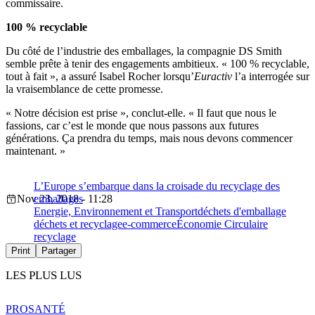
commissaire.
100 % recyclable
Du côté de l’industrie des emballages, la compagnie DS Smith
semble prête à tenir des engagements ambitieux. « 100 % recyclable,
tout à fait », a assuré Isabel Rocher lorsqu’
Euractiv
l’a interrogée sur
la vraisemblance de cette promesse.
« Notre décision est prise », conclut-elle. « Il faut que nous le
fassions, car c’est le monde que nous passons aux futures
générations. Ça prendra du temps, mais nous devons commencer
maintenant. »
L’Europe s’embarque dans la croisade du recyclage des
Nov 23, 2018 - 11:28
emballages
Energie, Environnement et Transport
déchets d'emballage
déchets et recyclage
e-commerce
Économie Circulaire
recyclage
Print
Partager
LES PLUS LUS
PRO
SANTÉ