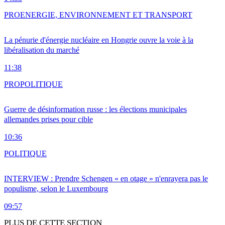
PRO
ENERGIE, ENVIRONNEMENT ET TRANSPORT
La pénurie d'énergie nucléaire en Hongrie ouvre la voie à la
libéralisation du marché
11:38
PRO
POLITIQUE
Guerre de désinformation russe : les élections municipales
allemandes prises pour cible
10:36
POLITIQUE
INTERVIEW : Prendre Schengen « en otage » n'enrayera pas le
populisme, selon le Luxembourg
09:57
PLUS DE CETTE SECTION