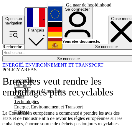
Ga naar de hoofdinhoud
Se connecter
Open sub
Close menu
English
navigation
Français
Deutsch
Vous êtes déconnecté.
Recherche
Se connecter
Español
Lumières éteintes
Se connecter
Rapporteur
Politique
Économie
Newsletters
Evénements
Em
ENERGIE, ENVIRONNEMENT ET TRANSPORT
POLICY AREAS
Bruxelles veut rendre les
Economie
Politique
emballages plus recyclables
Agriculture et Alimentation
Santé
Technologies
Energie, Environnement et Transport
Défense
La Commission européenne a commencé à prendre les avis des
États et de l'industrie afin de revoir les règles européennes sur les
emballages, énorme source de déchets pas toujours recyclables.