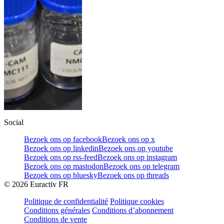
Social
Bezoek ons op facebook
Bezoek ons op x
Bezoek ons op linkedin
Bezoek ons op youtube
Bezoek ons op rss-feed
Bezoek ons op instagram
Bezoek ons op mastodon
Bezoek ons op telegram
Bezoek ons op bluesky
Bezoek ons op threads
©
2026
Euractiv FR
Politique de confidentialité
Politique cookies
Conditions générales
Conditions d’abonnement
Conditions de vente