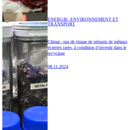
ENERGIE, ENVIRONNEMENT ET
TRANSPORT
Climat : pas de risque de pénurie de métaux
et terres rares, à condition d’investir dans le
recyclage
08.11.2024