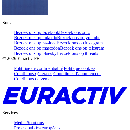
Social
Bezoek ons op facebook
Bezoek ons op x
Bezoek ons op linkedin
Bezoek ons op youtube
Bezoek ons op rss-feed
Bezoek ons op instagram
Bezoek ons op mastodon
Bezoek ons op telegram
Bezoek ons op bluesky
Bezoek ons op threads
©
2026
Euractiv FR
Politique de confidentialité
Politique cookies
Conditions générales
Conditions d’abonnement
Conditions de vente
Services
Media Solutions
Projets publics européens