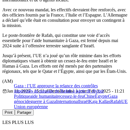
Avec ce nouveau mandat, les effectifs devraient être renforcés, avec
des officiers fournis par la France, l’Italie et l’Espagne. L’Allemagne
a déclaré qu’elle était en consultation pour envoyer un contingent à
la mission.
Le poste-frontière de Rafah, qui constitue une voie d’accès
essentielle pour l’aide humanitaire à Gaza, est fermé depuis mai
2024 suite à l’offensive terrestre sanglante d’Israël.
Jusqu’à présent, l’UE n’a joué qu’un rôle minime dans les efforts
diplomatiques visant à obtenir un cessez-le-feu entre Israël et le
Hamas à Gaza. Les efforts ont été menés par des partenaires
régionaux, tels que le Qatar et l’Égypte, ainsi que par les États-Unis.
(AM)
Gaza : l’UE approuve la relance des contrôles
Jan 31, 2025 - 15:11
supervisés au passage de Rafah à partir de février
Dernière mise à jour: Feb 3, 2025 - 11:21
Politique
aide humanitaire
cessez-le-feu
Chine
Égypte
Gaza
génocide
guerre à Gaza
International
Israël
Kaja Kallas
Rafah
UE
Union européenne
Print
Partager
LES PLUS LUS