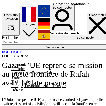
Ga naar de hoofdinhoud
Se connecter
Open sub
Close menu
English
navigation
Français
Deutsch
Vous êtes déconnecté.
Recherche
Se connecter
Español
Lumières éteintes
Se connecter
Rapporteur
Politique
Économie
Newsletters
Evénements
Em
POLITIQUE
POLICY AREAS
Gaza : l’UE reprend sa mission
Economie
Politique
au poste-frontière de Rafah
Agriculture et Alimentation
Santé
avant la date prévue
Technologies
Energie, Environnement et Transport
Défense
L’Union européenne (UE) a annoncé ce vendredi 31 janvier qu’elle
avait repris sa mission civile de surveillance de la frontière entre