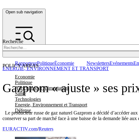
Open sub navigation
Recherche
Rapporteur
Politique
Économie
Newsletters
Evénements
Em
POLICY AREAS
ENERGIE, ENVIRONNEMENT ET TRANSPORT
Economie
Politique
Gazprom « ajuste » ses prix
Agriculture et Alimentation
Santé
Technologies
Energie, Environnement et Transport
Défense
Le producteur russe de gaz naturel Gazprom a décidé d’accéder aux r
conserver sa part de marché face à une baisse de la demande liée aux 
EURACTIV.com
/
Reuters