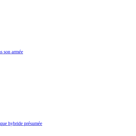
ns son armée
taque hybride présumée