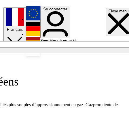
Se connecter
Close menu
English
Français
Deutsch
Vous êtes déconnecté.
Se connecter
Español
Lumières éteintes
péens
lités plus souples d’approvisionnement en gaz. Gazprom tente de