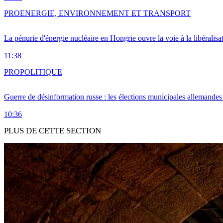
PRO
ENERGIE, ENVIRONNEMENT ET TRANSPORT
La pénurie d'énergie nucléaire en Hongrie ouvre la voie à la libéralis
11:38
PRO
POLITIQUE
Guerre de désinformation russe : les élections municipales allemandes 
10:36
PLUS DE CETTE SECTION