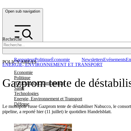
Open sub navigation
Recherche
Rapporteur
Politique
Économie
Newsletters
Evénements
Em
POLICY AREAS
ENERGIE, ENVIRONNEMENT ET TRANSPORT
Economie
Politique
Gazprom tente de déstabili
Agriculture et Alimentation
Santé
Technologies
Energie, Environnement et Transport
Défense
Le monopole russe Gazprom tente de déstabiliser Nabucco, le consorti
pipeline, a reporté hier (11 juillet) le quotidien Handelsblatt.