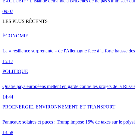
EXCLUSIF : L'Islande demande à Bruxelles de ne pas s'immiscer dan
09:07
LES PLUS RÉCENTS
ÉCONOMIE
La « résilience surprenante » de l'Allemagne face à la forte hausse de
15:17
POLITIQUE
Quatre pays européens mettent en garde contre les projets de la Russi
14:44
PRO
ENERGIE, ENVIRONNEMENT ET TRANSPORT
Panneaux solaires et puces : Trump impose 15% de taxes sur le polysi
13:58