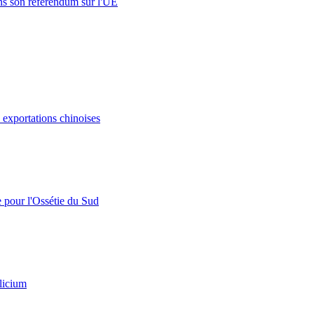
s son référendum sur l'UE
s exportations chinoises
e pour l'Ossétie du Sud
licium