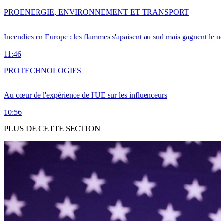
PRO
ENERGIE, ENVIRONNEMENT ET TRANSPORT
Incendies en Europe : les flammes s'apaisent au sud mais gagnent le n
11:46
PRO
TECHNOLOGIES
Au cœur de l'expérience de l'UE sur les influenceurs
10:56
PLUS DE CETTE SECTION