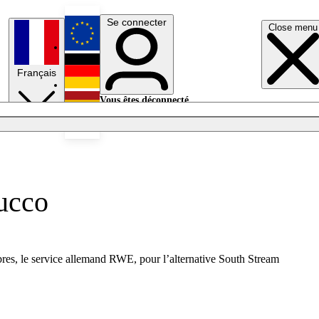
Se connecter
Close menu
English
Français
Deutsch
Vous êtes déconnecté.
Se connecter
Español
Lumières éteintes
bucco
res, le service allemand RWE, pour l’alternative South Stream