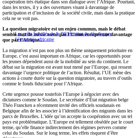
coopération très étatique dans son dialogue avec l’Afrique. Pourtant,
dans les textes, il y a des ouvertures visant à davantage de
participation et d’inclusion de la société civile, mais dans la pratique
cela ne se voit pas.
La question migratoire est un enjeu commun, mais le débat
Les prêts bonifiés de la BEI tentent de développer
semble tout de même mené par l’Union européenne davantage
l’économie africaine
que par l’Afrique…
La migration n’est pas non plus un thème uniquement prioritaire en
Europe, c’est aussi important en Afrique, car les opportunités pour
les jeunes dépendent aussi de la mobilité au sein du continent. Le
débat sur la migration est avant tout mené par l’Europe, qui ressent
davantage l’urgence politique de l’action. Résultat, l’UE mène des
actions à courte durée sur la question migratoire, au travers d’outils
comme le fonds fiduciaire pour l’Afrique.
Cette urgence pousse toutefois l’Europe à négocier avec des
dictatures comme le Soudan. Le secrétaire d’État migration belge
Théo Francken a récemment invité des officiels soudanais en
Belgique afin de les associer à l’identification des migrants dans les
parcs de Bruxelles. L’idée qu’on accepte la coopération avec un tel
pays est problématique. L’Europe est tellement obsédée par le court
terme, qu’elle finance indirectement des régimes pervers comme
celui du Soudan. Sur le long terme, les effets risquent d’être