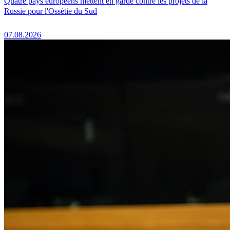
Quatre pays européens mettent en garde contre les projets de la
Russie pour l'Ossétie du Sud
07.08.2026