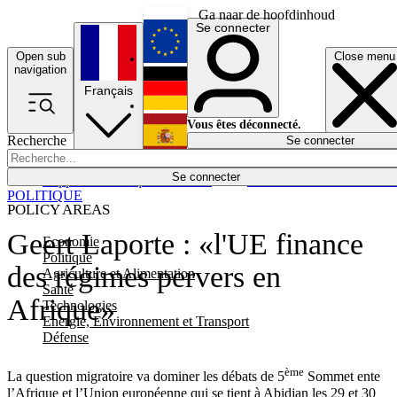
Ga naar de hoofdinhoud
Se connecter
Open sub
Close menu
English
navigation
Français
Deutsch
Vous êtes déconnecté.
Recherche
Se connecter
Español
Lumières éteintes
Se connecter
Rapporteur
Politique
Économie
Newsletters
Evénements
Em
POLITIQUE
POLICY AREAS
Geert Laporte : «l'UE finance
Economie
Politique
des régimes pervers en
Agriculture et Alimentation
Santé
Afrique»
Technologies
Energie, Environnement et Transport
Défense
ème
La question migratoire va dominer les débats de 5
Sommet ente
l’Afrique et l’Union européenne qui se tient à Abidjan les 29 et 30