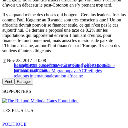
d’avoir un débat sur le post-Cotonou en s’y prenant trop tard.
Il y a quand même des choses qui bougent. Certains leaders africains
comme Paul Kagamé au Rwanda sont très conscients que l’Union
africaine devrait pouvoir se financer seule, ce qui n’est pas le cas
aujourd’hui. Ce dernier a proposé une taxe de 0,2% sur les
importations qui rapporterait environ 1 milliard d’euros, pour
financer le fonctionnement, mais aussi les missions de paix de
l’Union africaine, aujourd’hui financée par l’Europe. Il y a eu des
soutiens d’autres dirigeants.
Nov 28, 2017 - 10:08
Les ministres européens veulent plus d’efforts pour le
Politique
Chine
coopération au développement
diplomatie
partenariat africain
International
jeunesse
Migration
pays ACP
réfugiés
relations internationales
union africaine
Print
Partager
SUPPORTERS
LES PLUS LUS
POLITIQUE