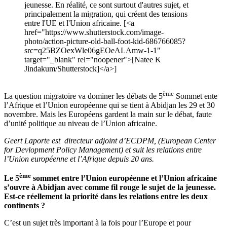
jeunesse. En réalité, ce sont surtout d'autres sujet, et
principalement la migration, qui créent des tensions
entre l'UE et l'Union africaine. [<a
href="https://www.shutterstock.com/image-
photo/action-picture-old-ball-foot-kid-686766085?
src=q25BZOexWle06gEOeALAmw-1-1"
target="_blank" rel="noopener">[Natee K
Jindakum/Shutterstock]</a>]
ème
La question migratoire va dominer les débats de 5
Sommet ente
l’Afrique et l’Union européenne qui se tient à Abidjan les 29 et 30
novembre. Mais les Européens gardent la main sur le débat, faute
d’unité politique au niveau de l’Union africaine.
Geert Laporte est directeur adjoint d’ECDPM, (European Center
for Devlopment Policy Management) et suit les relations entre
l’Union européenne et l’Afrique depuis 20 ans.
ème
Le 5
sommet entre l’Union européenne et l’Union africaine
s’ouvre à Abidjan avec comme fil rouge le sujet de la jeunesse.
Est-ce réellement la priorité dans les relations entre les deux
continents ?
C’est un sujet très important à la fois pour l’Europe et pour