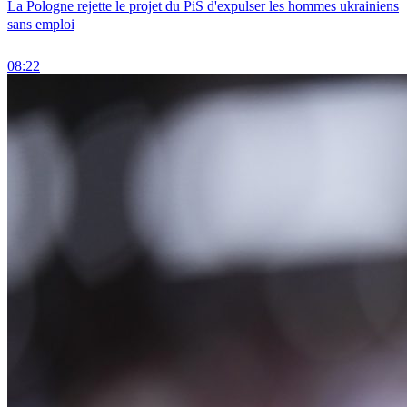
La Pologne rejette le projet du PiS d'expulser les hommes ukrainiens
sans emploi
08:22