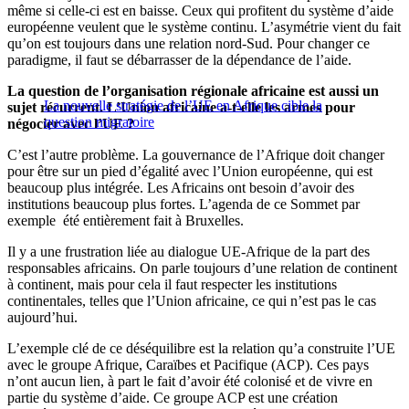
même si celle-ci est en baisse. Ceux qui profitent du système d’aide
européenne veulent que le système continu. L’asymétrie vient du fait
qu’on est toujours dans une relation nord-Sud. Pour changer ce
paradigme, il faut se débarrasser de la dépendance de l’aide.
La question de l’organisation régionale africaine est aussi un
La nouvelle stratégie de l’UE en Afrique cible la
sujet récurrent. L’Union africaine a-t-elle les armes pour
question migratoire
négocier avec l’UE ?
C’est l’autre problème. La gouvernance de l’Afrique doit changer
pour être sur un pied d’égalité avec l’Union européenne, qui est
beaucoup plus intégrée. Les Africains ont besoin d’avoir des
institutions beaucoup plus fortes. L’agenda de ce Sommet par
exemple été entièrement fait à Bruxelles.
Il y a une frustration liée au dialogue UE-Afrique de la part des
responsables africains. On parle toujours d’une relation de continent
à continent, mais pour cela il faut respecter les institutions
continentales, telles que l’Union africaine, ce qui n’est pas le cas
aujourd’hui.
L’exemple clé de ce déséquilibre est la relation qu’a construite l’UE
avec le groupe Afrique, Caraïbes et Pacifique (ACP). Ces pays
n’ont aucun lien, à part le fait d’avoir été colonisé et de vivre en
partie du système d’aide. Ce groupe ACP est une création