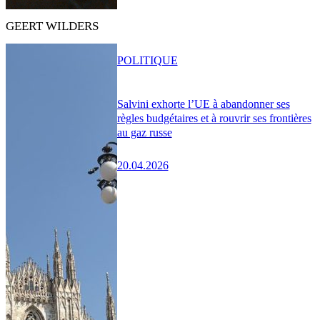
GEERT WILDERS
POLITIQUE
Salvini exhorte l’UE à abandonner ses
règles budgétaires et à rouvrir ses frontières
au gaz russe
20.04.2026