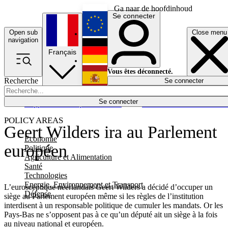
Ga naar de hoofdinhoud
Se connecter
Open sub
Close menu
English
navigation
Français
Deutsch
Vous êtes déconnecté.
Recherche
Se connecter
Español
Lumières éteintes
Se connecter
Rapporteur
Politique
Économie
Newsletters
Evénements
Em
POLICY AREAS
Geert Wilders ira au Parlement
Economie
européen
Politique
Agriculture et Alimentation
Santé
Technologies
Energie, Environnement et Transport
L’eurosceptique néerlandais Geert Wilders a décidé d’occuper un
Défense
siège au Parlement européen même si les règles de l’institution
interdisent à un responsable politique de cumuler les mandats. Or les
Pays-Bas ne s’opposent pas à ce qu’un député ait un siège à la fois
au niveau national et européen.