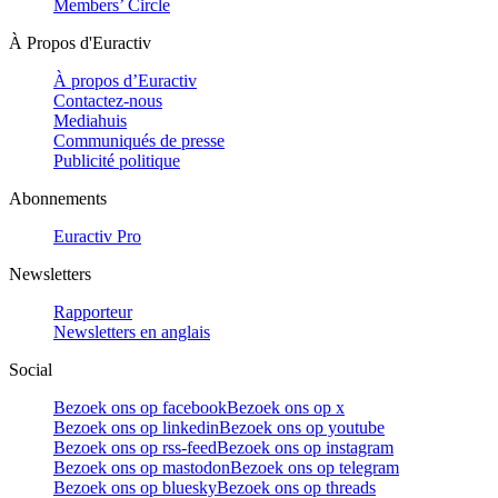
Members’ Circle
À Propos d'Euractiv
À propos d’Euractiv
Contactez-nous
Mediahuis
Communiqués de presse
Publicité politique
Abonnements
Euractiv Pro
Newsletters
Rapporteur
Newsletters en anglais
Social
Bezoek ons op facebook
Bezoek ons op x
Bezoek ons op linkedin
Bezoek ons op youtube
Bezoek ons op rss-feed
Bezoek ons op instagram
Bezoek ons op mastodon
Bezoek ons op telegram
Bezoek ons op bluesky
Bezoek ons op threads