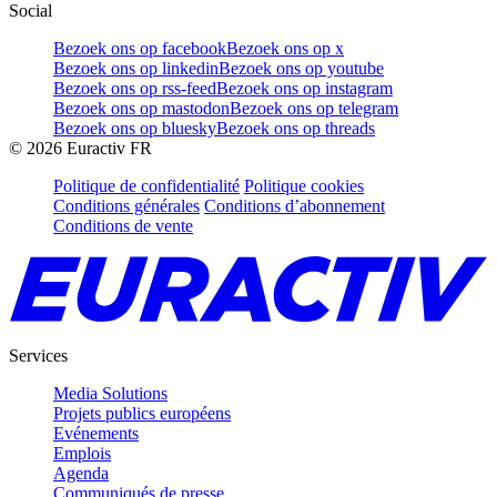
Social
Bezoek ons op facebook
Bezoek ons op x
Bezoek ons op linkedin
Bezoek ons op youtube
Bezoek ons op rss-feed
Bezoek ons op instagram
Bezoek ons op mastodon
Bezoek ons op telegram
Bezoek ons op bluesky
Bezoek ons op threads
©
2026
Euractiv FR
Politique de confidentialité
Politique cookies
Conditions générales
Conditions d’abonnement
Conditions de vente
Services
Media Solutions
Projets publics européens
Evénements
Emplois
Agenda
Communiqués de presse