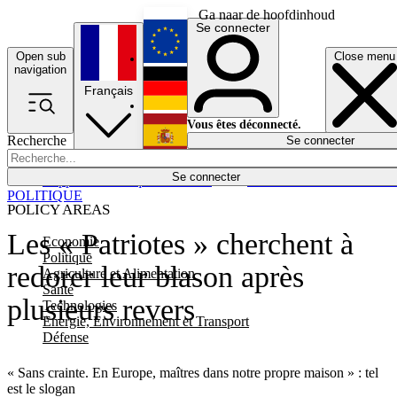
Ga naar de hoofdinhoud
Se connecter
Open sub
Close menu
English
navigation
Français
Deutsch
Vous êtes déconnecté.
Recherche
Se connecter
Español
Lumières éteintes
Se connecter
Rapporteur
Politique
Économie
Newsletters
Evénements
Em
POLITIQUE
POLICY AREAS
Les « Patriotes » cherchent à
Economie
Politique
redorer leur blason après
Agriculture et Alimentation
Santé
plusieurs revers
Technologies
Energie, Environnement et Transport
Défense
« Sans crainte. En Europe, maîtres dans notre propre maison » : tel
est le slogan