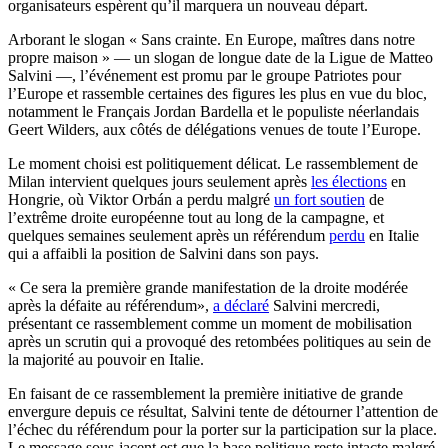
organisateurs espèrent qu’il marquera un nouveau départ.
Arborant le slogan
«
Sans crainte. En Europe, maîtres dans notre
propre maison
» — un slogan de longue date de la Ligue
de
Matteo
Salvini
—, l’événement est promu par le groupe Patriotes pour
l’Europe et rassemble certaines des figures les plus en vue
du bloc
,
notamment
le Français
Jordan Bardella et le populiste néerlandais
Geert Wilders, aux côtés de délégations venues de toute l’Europe.
Le moment choisi est politiquement délicat. Le rassemblement de
Milan intervient quelques jours seulement après
les élections
en
Hongrie
, où Viktor Orbán a perdu malgré
un fort soutien
de
l’extrême droite européenne tout au long de la campagne, et
quelques semaines seulement après un référendum
perdu
en Italie
qui a affaibli la position
de Salvini
dans son pays.
« Ce
sera la première grande manifestation de la droite modérée
après la défaite au référendum
»
,
a déclaré
Salvini mercredi,
présentant ce rassemblement comme un moment de mobilisation
après un scrutin qui a provoqué des retombées politiques au sein de
la majorité au pouvoir
en Italie
.
En faisant de ce rassemblement la première initiative de grande
envergure depuis ce résultat, Salvini tente de détourner l’attention de
l’échec du référendum pour la porter sur la participation sur la place.
Le message sous-jacent est que la base politique reste intacte malgré