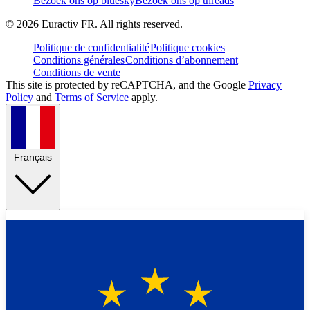
Bezoek ons op bluesky
Bezoek ons op threads
©
2026
Euractiv FR. All rights reserved.
Politique de confidentialité
Politique cookies
Conditions générales
Conditions d’abonnement
Conditions de vente
This site is protected by reCAPTCHA, and the Google
Privacy
Policy
and
Terms of Service
apply.
Français