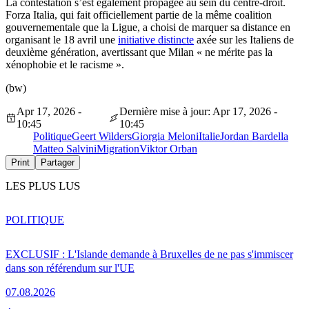
La contestation s’est également propagée au sein du centre-droit.
Forza Italia, qui fait officiellement partie de la même coalition
gouvernementale que la Ligue, a choisi de marquer sa distance en
organisant le 18 avril une
initiative distincte
axée sur les Italiens de
deuxième génération, avertissant que Milan
« ne
mérite
pas
la
xénophobie et le racisme ».
(bw)
Apr 17, 2026 -
Dernière mise à jour: Apr 17, 2026 -
10:45
10:45
Politique
Geert Wilders
Giorgia Meloni
Italie
Jordan Bardella
Matteo Salvini
Migration
Viktor Orban
Print
Partager
LES PLUS LUS
POLITIQUE
EXCLUSIF : L'Islande demande à Bruxelles de ne pas s'immiscer
dans son référendum sur l'UE
07.08.2026