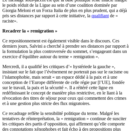
le poids réduit
de la Ligue
au sein d’une coalition dominée par
Giorgia Meloni et un Forza Italia de plus en plus prudent, qui a déjà
pris ses distances par rapport à cette initiative, la
qualifiant
de «
raciste
».
Recadrer
la
« remigration »
Ce repositionnement est également visible dans le discours. Ces
derniers jours, Salvini a cherché à prendre ses distances par rapport à
la formulation la plus controversée du sommet, s’engageant dans un
exercice d’équilibre autour du terme
« remigration
».
Mercredi, il a qualifié les critiques d’«
hystérie
de la gauche »,
insistant sur le fait que l’événement ne porterait pas sur le racisme ou
l’islamophobie, mais serait
« un
espace dédié à la paix et à une
conception de l’Europe différente de celle régie par [l’UE], fondée
sur le travail, la paix et la sécurité ». Il a réitéré cette ligne en
redéfinissant le concept de manière plus restrictive, en le liant à la
révocation des titres de séjour pour ceux qui commettent des crimes
et à une gestion plus stricte des flux migratoires.
Ce recadrage reflète la sensibilité politique du terme. Malgré les
tentatives de réinterprétation,
la « remigration »
continue de susciter
les critiques des partis d’opposition, qui affirment qu’elle comporte
des connotations xénophobes et fait écho à des propositions plus